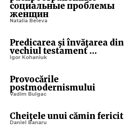
социальные проблемы
женщин
Natalia Beleva
Predicarea şi învăţarea din
vechiul testament …
Igor Kohaniuk
Provocările
postmodernismului
Vadim Bulgac
Cheiţele unui cămin fericit
Daniel Banaru