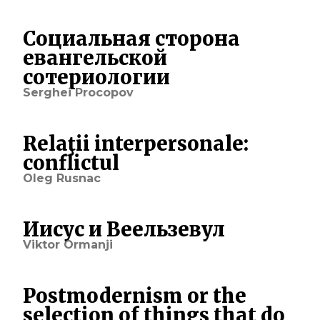
Социальная сторона
евангельской
сотериологии
Serghei Procopov
Relaţii interpersonale:
conflictul
Oleg Rusnac
Иисус и Веельзевул
Viktor Ormanji
Postmodernism or the
selection of things that do