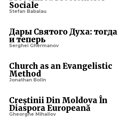
Sociale
Stefan Babalau
Дары Святого Духа: тогда
и теперь
Serghei Ghermanov
Church as an Evangelistic
Method
Jonathan Bolin
Creștinii Din Moldova În
Diaspora Europeană
Gheorghe Mihailov