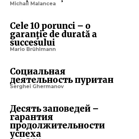
Michail Malancea
Cele 10 porunci – o
garanţie de durată a
succesului
Mario Brühlmann
Социальная
деятельность пуритан
Serghei Ghermanov
Десять заповедей –
гарантия
продолжительности
успеха