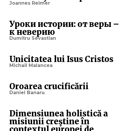
Joannes Reimer
Уроки истории: от веры –
к неверию
Dumitru Sevastian
Unicitatea lui Isus Cristos
Michail Malancea
Oroarea crucificării
Daniel Banaru
Dimensiunea holistică a
misiunii creştine în
contextul europei de