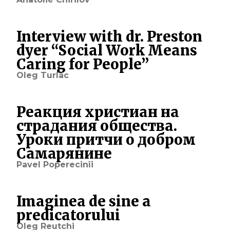
Interview with dr. Preston
dyer “Social Work Means
Caring for People”
Oleg Turlac
Реакция христиан на
страдания общества.
Уроки притчи о добром
Cамарянине
Pavel Poperecinîi
Imaginea de sine a
predicatorului
Oleg Reutchi