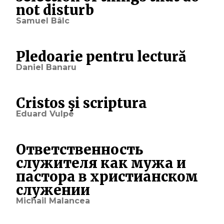
not disturb
Samuel Bâlc
Pledoarie pentru lectură
Daniel Banaru
Cristos şi scriptura
Eduard Vulpe
Ответственность
служителя как мужа и
пастора в христианском
служении
Michail Malancea