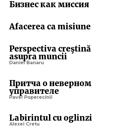
Бизнес как миссия
Afacerea ca misiune
Perspectiva creştină
asupra muncii
Daniel Banaru
Притча о неверном
управителе
Pavel Poperecinîi
Labirintul cu oglinzi
Alexei Cretu