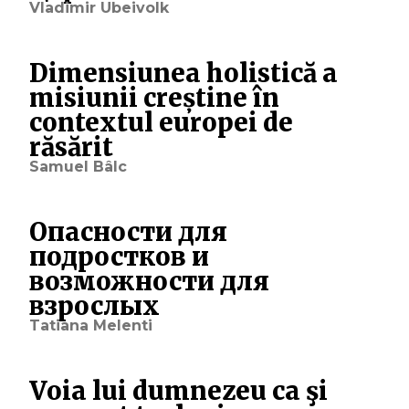
Vladimir Ubeivolk
Dimensiunea holistică a
misiunii creștine în
contextul europei de
răsărit
Samuel Bâlc
Опасности для
подростков и
возможности для
взрослых
Tatiana Melenti
Voia lui dumnezeu ca şi