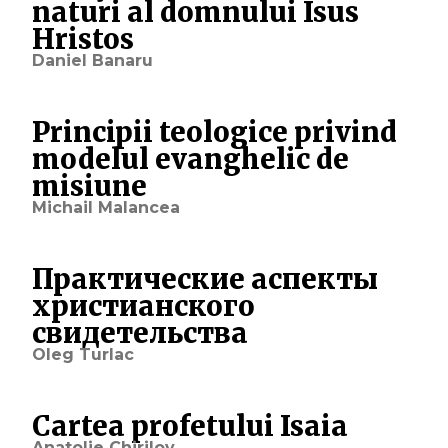
naturi al domnului Isus
Hristos
Daniel Banaru
Principii teologice privind
modelul evanghelic de
misiune
Michail Malancea
Практические аспекты
христианского
свидетельства
Oleg Turlac
Cartea profetului Isaia
Anatolie Chirilov