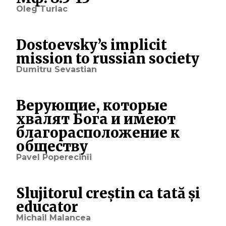
Oleg Turlac
Dostoevsky’s implicit
mission to russian society
Dumitru Sevastian
Верующие, которые
хвалят Бога и имеют
благорасположение к
обществу
Pavel Poperecinîi
Slujitorul creștin ca tată și
educator
Michail Malancea