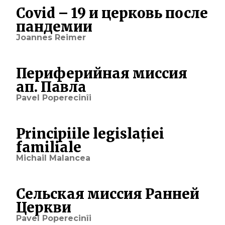
Covid – 19 и церковь после
пандемии
Joannes Reimer
Периферийная миссия
ап. Павла
Pavel Poperecinîi
Principiile legislației
familiale
Michail Malancea
Сельская миссия Ранней
Церкви
Pavel Poperecinîi