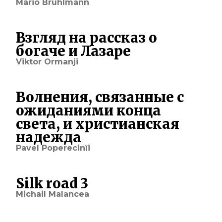
Mario Brühlmann
Взгляд на рассказ о
богаче и Лазаре
Viktor Ormanji
Волнения, связанные с
ожиданиями конца
света, и христианская
надежда
Pavel Poperecinîi
Silk road 3
Michail Malancea