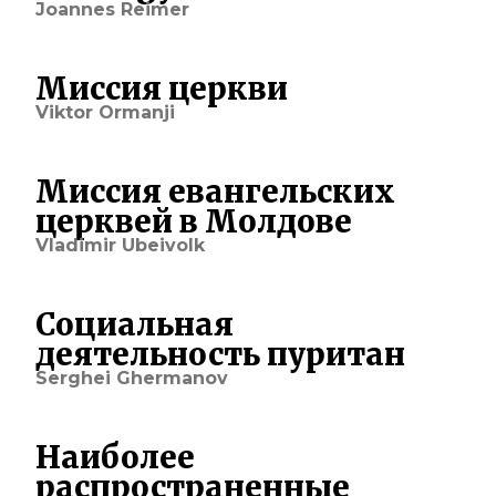
Joannes Reimer
Миссия церкви
Viktor Ormanji
Миссия евангельских
церквей в Молдове
Vladimir Ubeivolk
Социальная
деятельность пуритан
Serghei Ghermanov
Наиболее
распространенные