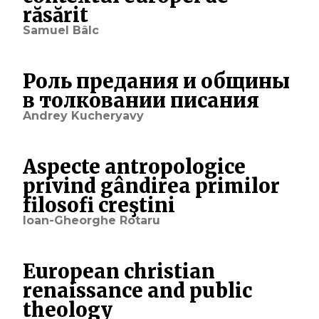
răsărit
Samuel Bâlc
Роль предания и общины
в толковании писания
Andrey Kucheryavy
Aspecte antropologice
privind gândirea primilor
filosofi creştini
Ioan-Gheorghe Rotaru
European christian
renaissance and public
theology