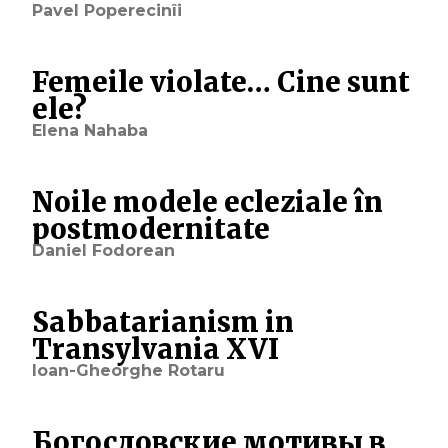
Pavel Poperecinîi
Femeile violate… Cine sunt
ele?
Elena Nahaba
Noile modele ecleziale în
postmodernitate
Daniel Fodorean
Sabbatarianism in
Transylvania XVI
Ioan-Gheorghe Rotaru
Богословские мотивы в