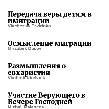
Передача веры детям в
имиграции
Viacheslav Tsvirinko
Осмысление миграции
Mirzabek Dosov
Размышления о
евхаристии
Vladimir Ubeivolk
Участие Верующего в
Вечере Господней
Michail Malancea