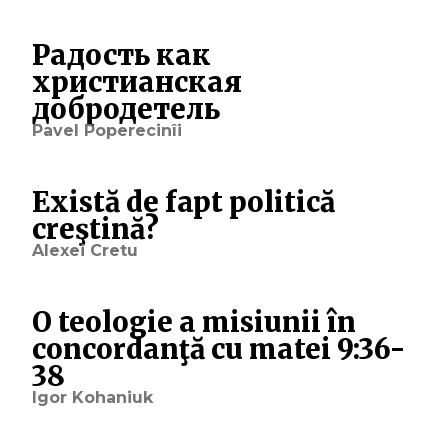
Радость как
христианская
добродетель
Pavel Poperecinîi
Există de fapt politică
creştină?
Alexei Cretu
O teologie a misiunii în
concordanţă cu matei 9:36-
38
Igor Kohaniuk