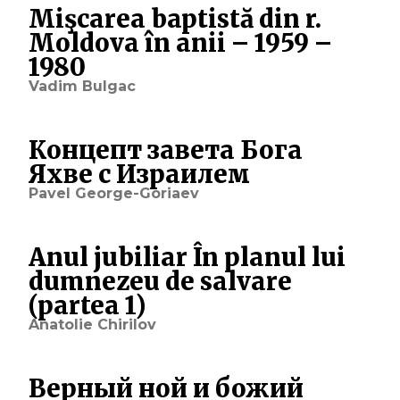
Mişcarea baptistă din r.
Moldova în anii – 1959 –
1980
Vadim Bulgac
Концепт завета Бога
Яхве с Израилем
Pavel George-Goriaev
Anul jubiliar În planul lui
dumnezeu de salvare
(partea 1)
Anatolie Chirilov
Верный ной и божий