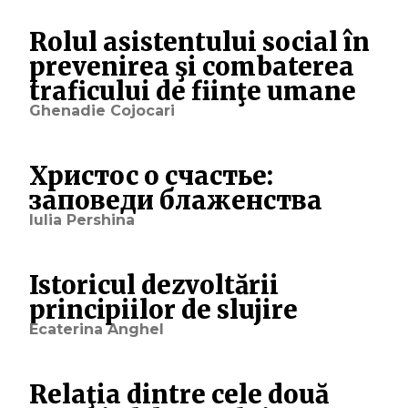
Rolul asistentului social în
prevenirea şi combaterea
traficului de fiinţe umane
Ghenadie Cojocari
Христос о счастье:
заповеди блаженства
Iulia Pershina
Istoricul dezvoltării
principiilor de slujire
Ecaterina Anghel
Relaţia dintre cele două