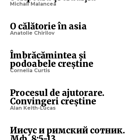
Michail Malancea
O călătorie în asia
Anatolie Chirilov
Îmbrăcămintea și
podoabele creștine
Cornelia Curtis
Procesul de ajutorare.
Convingeri creștine
Alan Keith-Lucas
Иисус и римский сотник.
Мф. 8:5-13