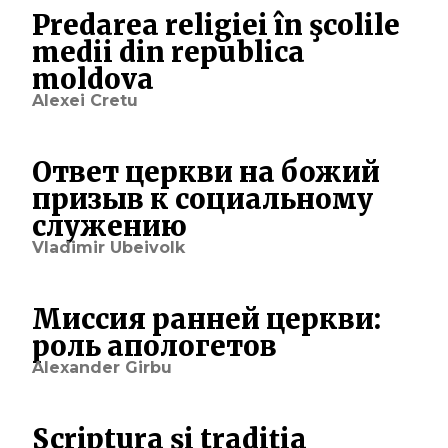
Predarea religiei în şcolile
medii din republica
moldova
Alexei Cretu
Ответ церкви на божий
призыв к социальному
служению
Vladimir Ubeivolk
Миссия ранней церкви:
роль апологетов
Alexander Girbu
Scriptura şi tradiţia