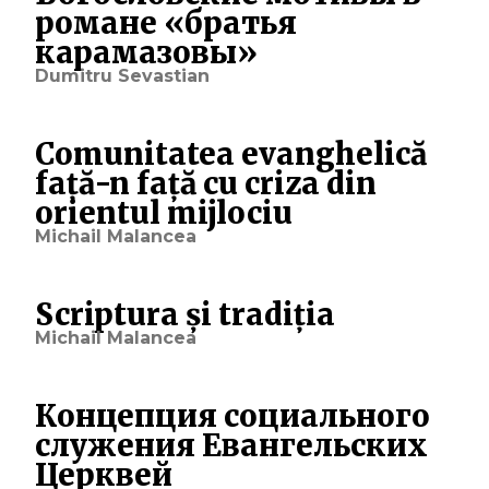
романе «братья
карамазовы»
Dumitru Sevastian
Comunitatea evanghelică
față-n față cu criza din
orientul mijlociu
Michail Malancea
Scriptura și tradiția
Michail Malancea
Концепция социального
служения Евангельских
Церквей