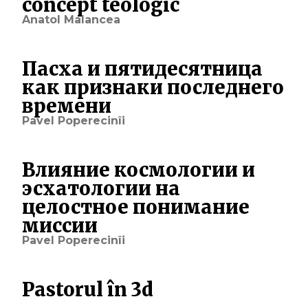
concept teologic
Anatol Malancea
Пасха и пятидесятница
как признаки последнего
времени
Pavel Poperecinîi
Влияние космологии и
эсхатологии на
целостное понимание
миссии
Pavel Poperecinîi
Pastorul în 3d