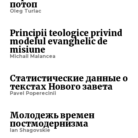
потоп
Oleg Turlac
Principii teologice privind
modelul evanghelic de
misiune
Michail Malancea
Статистические данные о
текстах Нового завета
Pavel Poperecinîi
Молодежь времен
постмодернизма
Ian Shagovskie