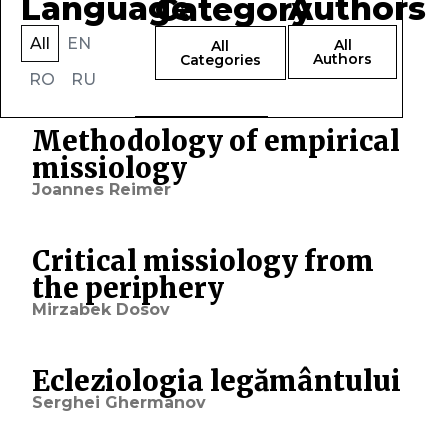
Language
Authors
Category
All
EN
All
All
Authors
Categories
RO
RU
Methodology of empirical
missiology
Joannes Reimer
Critical missiology from
the periphery
Mirzabek Dosov
Ecleziologia legământului
Serghei Ghermanov