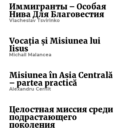
Иммигранты – Особая
Нива Для Благовестия
Viacheslav Tsvirinko
Vocația și Misiunea lui
Iisus
Michail Malancea
Misiunea în Asia Centrală
– partea practică
Alexandru Cernit
Целостная миссия среди
подрастающего
поколения