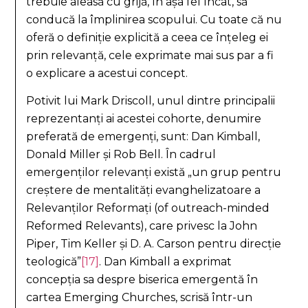
trebuie aleasă cu grijă, în așa fel încât, să
conducă la împlinirea scopului. Cu toate că nu
oferă o definiție explicită a ceea ce înțeleg ei
prin relevanță, cele exprimate mai sus par a fi
o explicare a acestui concept.
Potivit lui Mark Driscoll, unul dintre principalii
reprezentanți ai acestei cohorte, denumire
preferată de emergenți, sunt: Dan Kimball,
Donald Miller și Rob Bell. În cadrul
emergenților relevanți există „un grup pentru
creștere de mentalități evanghelizatoare a
Relevanților Reformați (of outreach-minded
Reformed Relevants), care privesc la John
Piper, Tim Keller și D. A. Carson pentru direcție
teologică”
[17]
. Dan Kimball a exprimat
concepția sa despre biserica emergentă în
cartea Emerging Churches, scrisă într-un