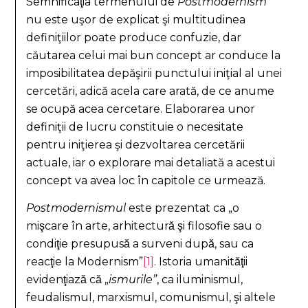
Semnificaţia termenului de
Postmodernism
nu este uşor de explicat şi multitudinea
definiţiilor poate produce confuzie, dar
căutarea celui mai bun concept ar conduce la
imposibilitatea depăşirii punctului iniţial al unei
cercetări, adică acela care arată, de ce anume
se ocupă acea cercetare. Elaborarea unor
definiţii de lucru constituie o necesitate
pentru iniţierea şi dezvoltarea cercetării
actuale, iar o explorare mai detaliată a acestui
concept va avea loc în capitole ce urmează.
Postmodernismul
este prezentat ca „o
mişcare în arte, arhitectură şi filosofie sau o
condiţie presupusă a surveni după, sau ca
reacţie la Modernism”
[1]
. Istoria umanităţii
evidenţiază că „
ismurile”
, ca iluminismul,
feudalismul, marxismul, comunismul, şi altele