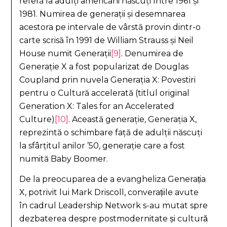
referă la adulți americani născuți între 1961 și
1981. Numirea de generații și desemnarea
acestora pe intervale de vârstă provin dintr-o
carte scrisă în 1991 de William Strauss și Neil
House numit Generații
[9]
. Denumirea de
Generație X a fost popularizat de Douglas
Coupland prin nuvela Generația X: Povestiri
pentru o Cultură accelerată (titlul original
Generation X: Tales for an Accelerated
Culture)
[10]
. Această generație, Generația X,
reprezintă o schimbare față de adulții născuți
la sfârțitul anilor ’50, generație care a fost
numită Baby Boomer.
De la preocuparea de a evangheliza Generația
X, potrivit lui Mark Driscoll, converațiile avute
în cadrul Leadership Network s-au mutat spre
dezbaterea despre postmodernitate și cultură