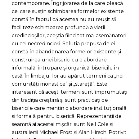
contemporane. Îngrijorarea de la care pleacă
cei care susțin schimbarea formelor existente
constă în faptul că acestea nu au reușit să
faciliteze schimbarea profundă a vieții
credincioșilor, aceștia fiind tot mai asemănători
cu cei necredincioși. Soluția propusă de ei
constă în abandonarea formelor existente și
construirea unei biserici cu o abordare
informală, întrupare și organică, bisericile în
casă. În limbajul lor au apărut termeni ca „noi
comunități monastice” și „stareță”. Este
interesant că acești termeni sunt împrumutați
din tradiția creștină și sunt practicați de
bisericile care mențin o abordare instituțională
și formală pentru biserică. Reprezentanții de
seamnă ai acestei mișcări sunt Neil Cole și
australienii Michael Frost și Alan Hirsch. Potrivit