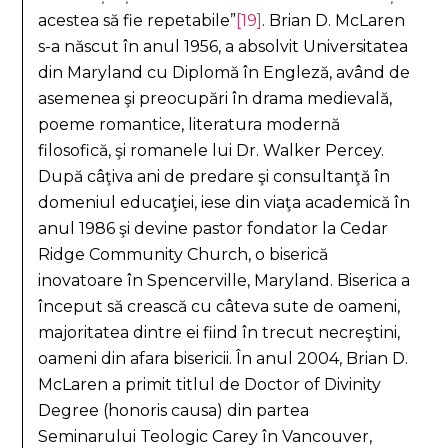
acestea să fie repetabile”
[19]
. Brian D. McLaren
s-a născut în anul 1956, a absolvit Universitatea
din Maryland cu Diplomă în Engleză, având de
asemenea şi preocupări în drama medievală,
poeme romantice, literatura modernă
filosofică, şi romanele lui Dr. Walker Percey.
După câţiva ani de predare şi consultanţă în
domeniul educaţiei, iese din viaţa academică în
anul 1986 şi devine pastor fondator la Cedar
Ridge Community Church, o biserică
inovatoare în Spencerville, Maryland. Biserica a
început să crească cu câteva sute de oameni,
majoritatea dintre ei fiind în trecut necreştini,
oameni din afara bisericii. În anul 2004, Brian D.
McLaren a primit titlul de Doctor of Divinity
Degree (honoris causa) din partea
Seminarului Teologic Carey în Vancouver,