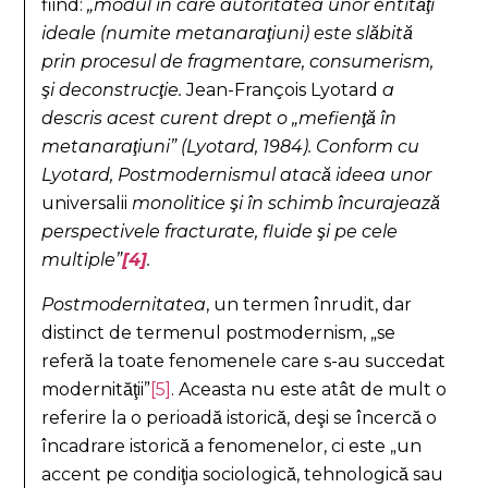
fiind:
„modul în care autoritatea unor entităţi
ideale (numite metanaraţiuni) este slăbită
prin procesul de fragmentare, consumerism,
şi deconstrucţie.
Jean-François Lyotard
a
descris acest curent drept o „mefienţă în
metanaraţiuni” (Lyotard, 1984). Conform cu
Lyotard, Postmodernismul atacă ideea unor
universalii
monolitice şi în schimb încurajează
perspectivele fracturate, fluide şi pe cele
multiple”
[4]
.
Postmodernitatea
, un termen înrudit, dar
distinct de termenul postmodernism, „se
referă la toate fenomenele care s-au succedat
modernităţii”
[5]
. Aceasta nu este atât de mult o
referire la o perioadă istorică, deşi se încercă o
încadrare istorică a fenomenelor, ci este „un
accent pe condiţia sociologică, tehnologică sau