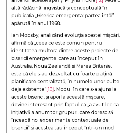
anterior acestei apariții Phyllis Tickle
[12]
vede o
altă rădăcină lingvistică și conceptuală în
publicația „Biserica emergentă: partea întâi”
apărută în anul 1968.
Ian Mobsby, analizând evoluția acestei mișcări,
afirmă că „ceea ce este comun pentru
identitatea multora dintre aceste proiecte de
bisericii emergente, care au început în
Australia, Noua Zeelandă și Marea Britanie,
este că ele s-au dezvoltat cu foarte puțină
planificare centralizată, în numele unor culte
deja existente”
[13]
. Modul în care s-a ajuns la
aceste biserici, și apoi la această mișcare,
devine interesant prin faptul că „a avut loc ca
inițiativă a anumitor grupuri, care doresc să
înceapă noi experimente contextuale de
bisericii” și acestea „au început într-un mod