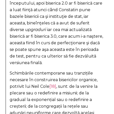
începutului, apoi biserica 2.0 ar fi biserică care
a luat fiinţă atunci când Constatin pune
bazele bisericii ca şi instituţie de stat, iar
aceasta, bineînţeles că a avut de suferit
diverse
upgraduri
iar cea mai actualizată
biserică ar fi biserica 3.0, care acum i-a naştere,
aceasta fiind în curs de perfecţionare şi dacă
se poate spune aşa aceasta este în perioada
de test, pentru ca ulterior să fie dezvăluită
versiunea finală.
Schimbările contemporane sau tranzițiile
necesare în construirea bisericilor organice,
potrivit lui Neil Cole
[18]
, sunt: de la venire la
plecare sau o redefinire a misiunii; de la
gradual la exponențial sau o redefinire a
creșterii; de la congregații la rețele sau
adunări neuniforme care dezvoltă același