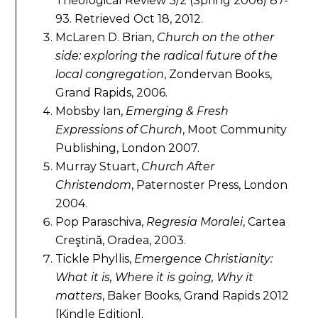
Theological Review 3/2 (Spring 2006) 87-
93. Retrieved Oct 18, 2012.
McLaren D. Brian,
Church on the other
side: exploring the radical future of the
local congregation
, Zondervan Books,
Grand Rapids, 2006.
Mobsby Ian,
Emerging & Fresh
Expressions of Church
, Moot Community
Publishing, London 2007.
Murray Stuart,
Church After
Christendom
, Paternoster Press, London
2004.
Pop Paraschiva,
Regresia Moralei
, Cartea
Creştină, Oradea, 2003.
Tickle Phyllis,
Emergence Christianity:
What it is, Where it is going, Why it
matters
, Baker Books, Grand Rapids 2012
[Kindle Edition].