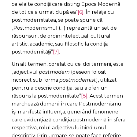
celelalte condiţii care disting Epoca Modernă
de tot ce a urmat după ea”
[6]
. În relaţie cu
postmodernitatea, se poate spune că
„Postmodernismul (…) reprezintă un set de
răspunsuri, de ordin intelectual, cultural,
artistic, academic, sau filosofic la condiţia
postmodernităţii”
[7]
.
Un alt termen, corelat cu cei doi termeni, este
„adjectivul
postmodern
(deseori folosit
incorect sub forma
postmodernist
), utilizat
pentru a descrie condiţia, sau a oferi un
răspuns la postmodernitate”
[8]
. Acest termen
marchează domenii în care Postmodernismul
îşi manifestă influenţa, generând fenomene
care evidenţiază condiţia postmodernă în sfera
respectivă, rolul adjectivului fiind unul
descriptiv. Prin urmare, se poate face referire