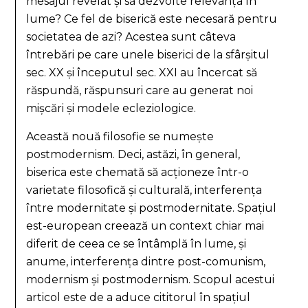
mesajul revelat și să dezvolte relevanța în
lume? Ce fel de biserică este necesară pentru
societatea de azi? Acestea sunt câteva
întrebări pe care unele biserici de la sfârșitul
sec. XX și începutul sec. XXI au încercat să
răspundă, răspunsuri care au generat noi
mișcări și modele ecleziologice.
Această nouă filosofie se numește
postmodernism. Deci, astăzi, în general,
biserica este chemată să acționeze într-o
varietate filosofică și culturală, interferența
între modernitate și postmodernitate. Spațiul
est-european creează un context chiar mai
diferit de ceea ce se întâmplă în lume, și
anume, interferența dintre post-comunism,
modernism și postmodernism. Scopul acestui
articol este de a aduce cititorul în spațiul