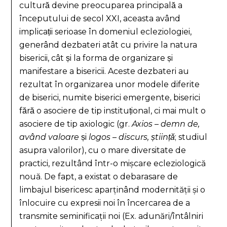
cultură devine preocuparea principală a
începutului de secol XXI, aceasta având
implicații serioase în domeniul ecleziologiei,
generând dezbateri atât cu privire la natura
bisericii, cât și la forma de organizare și
manifestare a bisericii. Aceste dezbateri au
rezultat în organizarea unor modele diferite
de biserici, numite biserici emergente, biserici
fără o asociere de tip instituțional, ci mai mult o
asociere de tip axiologic (gr.
Axios
–
demn de,
având valoare
și
logos
–
discurs, știință
; studiul
asupra valorilor), cu o mare diversitate de
practici, rezultând într-o mișcare ecleziologică
nouă. De fapt, a existat o debarasare de
limbajul bisericesc aparținând modernității și o
înlocuire cu expresii noi în încercarea de a
transmite seminificații noi (Ex. adunări/întâlniri