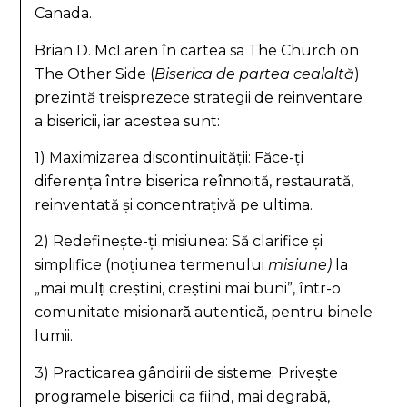
Canada.
Brian D. McLaren în cartea sa The Church on
The Other Side (
Biserica de partea cealaltă
)
prezintă treisprezece strategii de reinventare
a bisericii, iar acestea sunt:
1) Maximizarea discontinuității: Făce-ți
diferența între biserica reînnoită, restaurată,
reinventată și concentrațivă pe ultima.
2) Redefinește-ți misiunea: Să clarifice și
simplifice (noțiunea termenului
misiune)
la
„mai mulți creștini, creștini mai buni”, într-o
comunitate misionară autentică, pentru binele
lumii.
3) Practicarea gândirii de sisteme: Privește
programele bisericii ca fiind, mai degrabă,