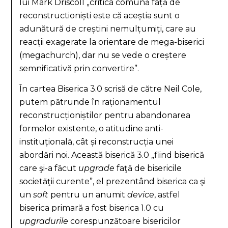
lui Mark Driscoll „critica comună față de
reconstructioniști este că aceștia sunt o
adunătură de creștini nemulțumiți, care au
reacții exagerate la orientare de mega-biserici
(megachurch), dar nu se vede o creștere
semnificativă prin convertire”.
În cartea Biserica 3.0 scrisă de către Neil Cole,
putem pătrunde în raționamentul
reconstrucționiștilor pentru abandonarea
formelor existente, o atitudine anti-
instituțională, cât și reconstrucția unei
abordări noi. Această biserică 3.0 „fiind biserică
care şi-a făcut
upgrade
faţă de bisericile
societăţii curente”, el prezentând biserica ca şi
un
soft
pentru un anumit
device
, astfel
biserica primară a fost biserica 1.0 cu
upgradurile
corespunzătoare bisericilor