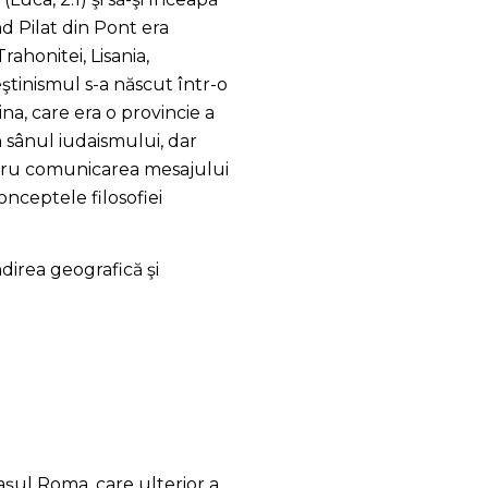
nd Pilat din Pont era
Trahonitei, Lisania,
reştinismul s-a născut într-o
tina, care era o provincie a
n sânul iudaismului, dar
ntru comunicarea mesajului
nceptele filosofiei
ândirea geografică şi
raşul Roma, care ulterior a