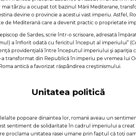
iar mai târziu a ocupat tot bazinul Mării Mediterane, tran
stina devine o provincie a acestui vast imperiu. Astfel, R
te de Mediterană care a devenit practic o proprietate im
n, episcop de Sardes, scrie într-o scrisoare, adresată împăr
mul) a înflorit odată cu fericitul început al imperiului” (
denţă providenţială între începutul imperiului şi apariţia 
a transformat din Republică în imperiu pe vremea lui O
 Roma antică a favorizat răspândirea creştinismului.
Unitatea politică
elalte popoare dinaintea lor, romanii aveau un sentiment 
est sentiment de solidaritate în cadrul imperiului a crea
re proclama unitatea rasei umane prin faptul că toţi oam