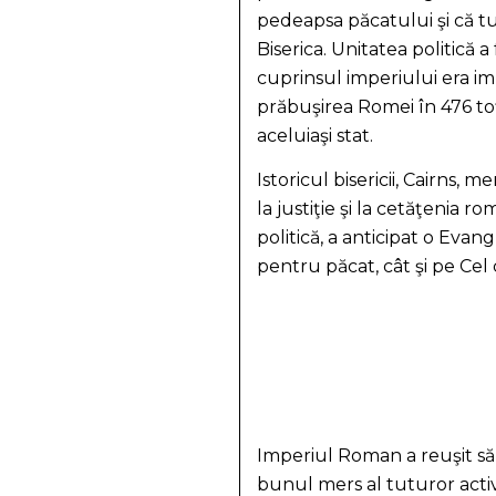
pedeapsa păcatului şi că tut
Biserica. Unitatea politică 
cuprinsul imperiului era imp
prăbuşirea Romei în 476 toţ
aceluiaşi stat.
Istoricul bisericii, Cairns,
la justiţie şi la cetăţenia 
politică, a anticipat o Eva
pentru păcat, cât şi pe Cel 
Imperiul Roman a reuşit să
bunul mers al tuturor activ