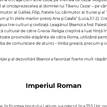
l al cincisprezecelea al domniei lui Tiberiu Cezar – pe câ
tor al Galileii, Filip, fratele lui, cârmuitor al Ituriei şi al 
m şi în zilele marilor preoţi Ana şi Caiafa” (Luca,3:1-2). C
s trei culturi şi civilizaţii. Leagănul Bisericii a fost Pales
cultural de către Grecia. Religia creştină a luat fiinţă î
 toate provinciile stăpânite de către Roma, utilizând pe
imba de comunicare de atunci – limba greacă, precum şi co
ţiei şi al dezvoltării Bisericii a favorizat foarte mult răsp
Imperiul Roman
sce, în fruntea ţinutului Latium, s-a născut în a.753 î.Hr. o