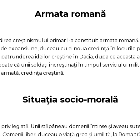
Armata romană
direa creştinismului primar l-a constituit armata romană
tă de expansiune, duceau cu ei noua credinţă în locurile
pătrunderea ideilor creştine în Dacia, după ce aceasta a
ate că unii soldaţi încreştinaţi în timpul serviciului milit
 armată, credinţa creştină.
Situaţia socio-morală
privilegiată. Unii stăpâneau domenii întinse şi aveau sute ş
i. Oamenii liberi duceau o viaţă grea şi umilită, la Roma tr