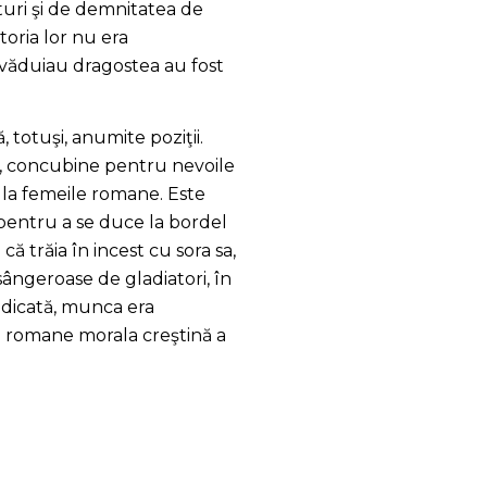
pturi şi de demnitatea de
ătoria lor nu era
ovăduiau dragostea au fost
 totuşi, anumite poziţii.
re, concubine pentru nevoile
şi la femeile romane. Este
 pentru a se duce la bordel
ă trăia în incest cu sora sa,
sângeroase de gladiatori, în
 ridicată, munca era
ţii romane morala creştină a