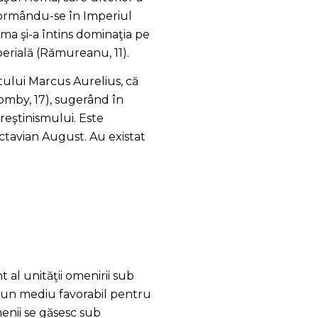
sformându-se în Imperiul
oma şi-a întins dominaţia pe
perială (Rămureanu, 11).
atului Marcus Aurelius, că
Comby, 17), sugerând în
creştinismului. Este
ctavian August. Au existat
al unităţii omenirii sub
t un mediu favorabil pentru
enii se găsesc sub