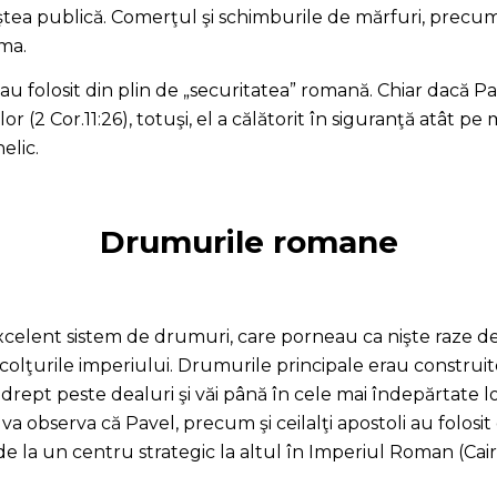
iştea publică. Comerţul şi schimburile de mărfuri, precum
ma.
-au folosit din plin de „securitatea” romană. Chiar dacă P
or (2 Cor.11:26), totuşi, el a călătorit în siguranţă atât p
elic.
Drumurile romane
celent sistem de drumuri, care porneau ca nişte raze de
olţurile imperiului. Drumurile principale erau construi
rept peste dealuri şi văi până în cele mai îndepărtate lo
a observa că Pavel, precum şi ceilalţi apostoli au folosit d
 la un centru strategic la altul în Imperiul Roman (Cairn