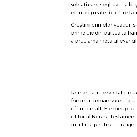
soldaţi care vegheau la lin
erau asigurate de către Ro
Creştinii primelor veacuri s
primejdie din partea tâlharil
a proclama mesajul evangh
Romanii au dezvoltat un ex
forumul roman spre toate c
cât mai mult. Ele mergeau d
cititor al Noului Testament v
maritime pentru a ajunge de