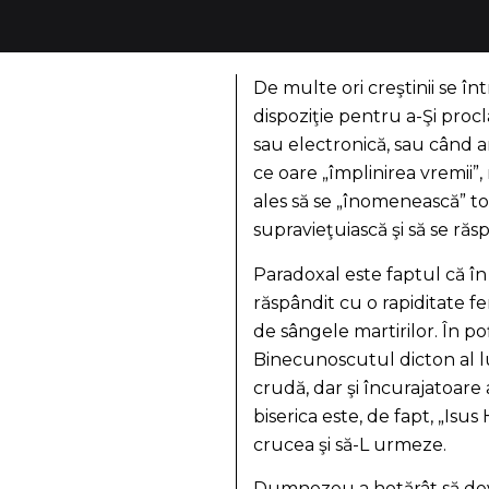
De multe ori creştinii se în
dispoziţie pentru a-Şi proc
sau electronică, sau când a
ce oare „împlinirea vremii
ales să se „înomenească” to
supravieţuiască şi să se răs
Paradoxal este faptul că în
răspândit cu o rapiditate f
de sângele martirilor. În po
Binecunoscutul dicton al lu
crudă, dar şi încurajatoare a
biserica este, de fapt, „Isus
crucea şi să-L urmeze.
Dumnezeu a hotărât să devin