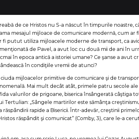
treabă de ce Hristos nu S-a născut în timpurile noastre, câ
lama mesajul mijloace de comunicare modernă, cum ar fi p
r fi putut utiliza mijloacele moderne de transport, ca av
”, menţionată de Pavel, a avut loc cu două mii de ani î
cmai în epoca antică a istoriei umane? Ce şanse a avut cre
pândească în condiţiile vremii de atunci?
 ciuda mijloacelor primitive de comunicare şi de transport
enomenală. Mai mult decât atât, primele patru secole ale 
fida valurilor de prigoane, biserica însângerată câştiga to
i Tertulian: „Sângele martirilor este sămânţa creştinismul
 răspândirii rapide a Bisericii. Într-adevăr, creştinii prime
 Hristos răspândit şi comunicat” (Comby, 3), care le-a cerut 
ă om, aşa cum scrie Luca, pe vremea lui Cezar August (Lu