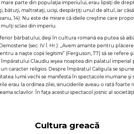
i mare parte din populaţia imperiului, erau lipsiţi de dre
 bătuţi, maltrataţi, ucişi, despărţiţi unul de altul, iar căs
nu, 14). Nu este de mirare că ideile creştine care prop
mulţi sclavi din imperiu.
erior bărbatului, deşi în cultura romană ea putea să aibă,
ui Demostene (sec. IV î. Hr.): „Avem amante pentru plăce
 pentru a naşte copii legitimi” (Ferguson, 77) să se refere 
a împăratului Claudiu ieşea noaptea din palatul imperial
 un caracter religios. Despre împăratul Caligula se spune c
litatea lumii vechi se manifesta în spectacole inumane şi 
rile erau la ordinea zilei, sinuciderile aveau o rată foarte
 seama sclavilor. În faţa acestui spectacol josnic al societă
Cultura greacă