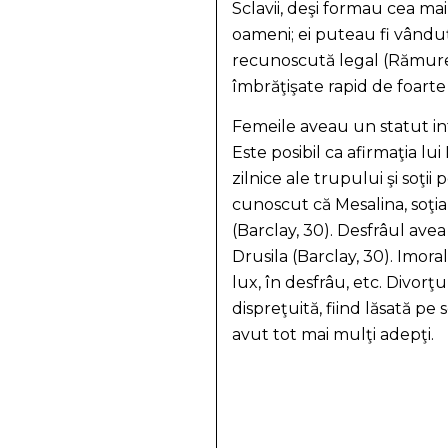
Sclavii, deşi formau cea ma
oameni; ei puteau fi vânduţi,
recunoscută legal (Rămurea
îmbrăţişate rapid de foarte 
Femeile aveau un statut inf
Este posibil ca afirmaţia l
zilnice ale trupului şi soţii
cunoscut că Mesalina, soţi
(Barclay, 30). Desfrâul avea
Drusila (Barclay, 30). Imora
lux, în desfrâu, etc. Divorţu
dispreţuită, fiind lăsată pe
avut tot mai mulţi adepţi.