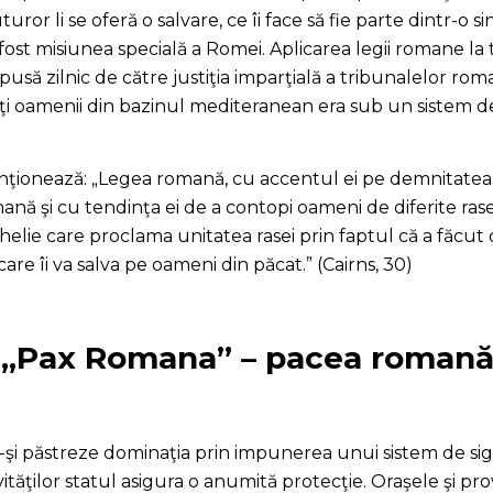
uror li se oferă o salvare, ce îi face să fie parte dintr-o
a fost misiunea specială a Romei. Aplicarea legii romane la 
usă zilnic de către justiţia imparţială a tribunalelor rom
i oamenii din bazinul mediteranean era sub un sistem de 
 menţionează: „Legea romană, cu accentul ei pe demnitatea 
romană şi cu tendinţa ei de a contopi oameni de diferite ras
nghelie care proclama unitatea rasei prin faptul că a făc
care îi va salva pe oameni din păcat.” (Cairns, 30)
„Pax Romana” – pacea roman
-şi păstreze dominaţia prin impunerea unui sistem de si
ităţilor statul asigura o anumită protecţie. Oraşele şi pr