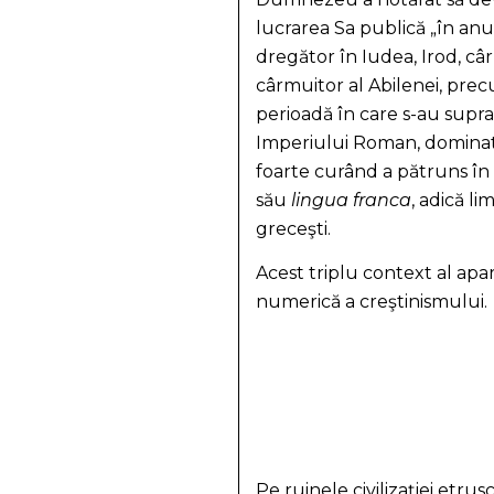
lucrarea Sa publică „în anu
dregător în Iudea, Irod, cârmui
cârmuitor al Abilenei, precu
perioadă în care s-au suprapu
Imperiului Roman, dominată 
foarte curând a pătruns în
său
lingua franca
, adică l
greceşti.
Acest triplu context al apari
numerică a creştinismului.
Pe ruinele civilizaţiei etru