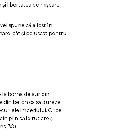
 şi libertatea de mişcare
avel spune că a fost în
e mare, cât şi pe uscat pentru
 la borna de aur din
te din beton ca să dureze
curi ale imperiului. Orice
in plin căile rutiere şi
s, 30).