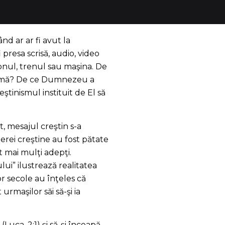
nd ar ar fi avut la
resa scrisă, audio, video
ionul, trenul sau maşina. De
n urmă? De ce Dumnezeu a
ştinismul instituit de El să
, mesajul creştin s-a
erei creştine au fost pătate
t mai mulţi adepţi.
ui” ilustrează realitatea
lor secole au înţeles că
urmaşilor săi să-şi ia
ca, 2:1) şi să-şi înceapă