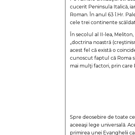
cucerit Peninsula Italică, 
Roman. În anul 63 î.Hr. Pale
cele trei continente scălda
În secolul al II-lea, Melito
„doctrina noastră (creştinis
acest fel că există o coinci
cunoscut faptul că Roma s-
mai mulţi factori, prin care
Spre deosebire de toate cel
aceeaşi lege universală. Ac
primirea unei Evanghelii ca