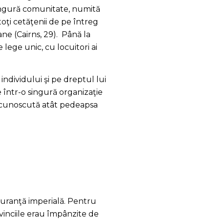
 singură comunitate, numită
toţi cetăţenii de pe întreg
ane (Cairns, 29). Până la
lege unic, cu locuitori ai
individului şi pe dreptul lui
e într-o singură organizaţie
ut cunoscută atât pedeapsa
ă
guranţă imperială. Pentru
ovinciile erau împânzite de