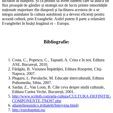
lucrători în diaspora. Și ca produs să avem oameni care să aducă un
flux proaspăt de gândire și strategii noi de lucru printre minoritățile
naționale majoritare din diasporă și facilitarea acestora de a se
integra asimilator în cultura autohtonă și a deveni eficienți pentru
această cultură, prin Evanghelie. Astfel putem fi parte a relansării
Evangheliei în însăși leagănul ei – Europa.
Bibliografie:
Costa, C., Popescu, C., Taşnadi, A. Criza e în noi, Editura
ASE, București, 2010.
Fărăgău, B. Viziunea Împărăției, Editura Risoprint, Cluj-
Napoca, 2007.
Plugaru, L. Pavalache, M. Educație interculturală, Editura
Psihomedia, Sibiu, 2007.
Sardar, Z., Van Loon, B. Câte ceva despre studii culturale,
Editura Curtea Veche, București, 2001.
http://www.scritub.com/arta-cultura/CULTURA-DEFINITIE-
COMPONENTE-T94397.php
atlantelinguistico.it/dialetti/Intervista.html
)
http://eurobaptisti.eu/