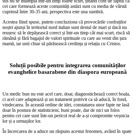
sus nu se întâmplă într-un timp foarte scurt, ținând cont de faptul că
cei care formează aceste comunități astăzi sunt cu media de vârstă
cuprinsă între 30-35 ani, perspectiva este una sumbră.
Acestea fiind spuse, putem concluziona că provocările confraților
noștri ajunși în teritoriul nord italian sunt destul de mari și dacă nu
reușesc să le depășească corect și într-un timp cât mai scurt, riscă să
rămână și fără bagajul de valori spirituale cu care au venit din țara
mamă, iar unii chiar să părăsească credința și relația cu Cristos.
Soluții posibile pentru integrarea comunităților
evanghelice basarabene din diaspora europeană
Un medic bun nu este acel care, doar, diagnostichează corect boala,
ci acel care adaptează și un tratament potrivit ca să aducă, în fond,
vindecarea. În această ordine de idei, constatarea unor fapte ne lasă
doar în postura de statisticieni, buni poate, dar de nici un folos
pentru cei care sunt într-un pericol real de a-și compromite veșnicia
lor și a urmașilor lor.
În încercarea de a aduce un răspuns acestui fenomen, având în spate