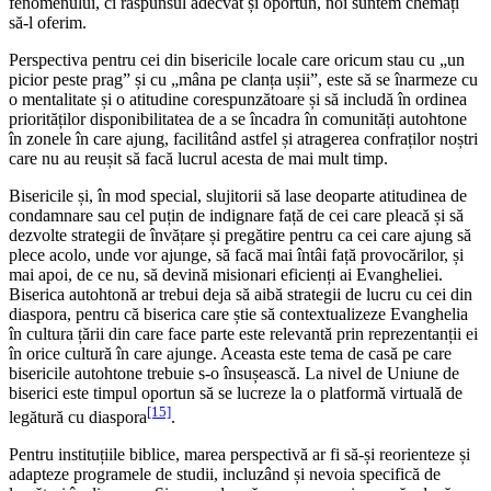
fenomenului, ci răspunsul adecvat și oportun, noi suntem chemați
să-l oferim.
Perspectiva pentru cei din bisericile locale care oricum stau cu „un
picior peste prag” și cu „mâna pe clanța ușii”, este să se înarmeze cu
o mentalitate și o atitudine corespunzătoare și să includă în ordinea
priorităților disponibilitatea de a se încadra în comunități autohtone
în zonele în care ajung, facilitând astfel și atragerea confraților noștri
care nu au reușit să facă lucrul acesta de mai mult timp.
Bisericile și, în mod special, slujitorii să lase deoparte atitudinea de
condamnare sau cel puțin de indignare față de cei care pleacă și să
dezvolte strategii de învățare și pregătire pentru ca cei care ajung să
plece acolo, unde vor ajunge, să facă mai întâi față provocărilor, și
mai apoi, de ce nu, să devină misionari eficienți ai Evangheliei.
Biserica autohtonă ar trebui deja să aibă strategii de lucru cu cei din
diaspora, pentru că biserica care știe să contextualizeze Evanghelia
în cultura țării din care face parte este relevantă prin reprezentanții ei
în orice cultură în care ajunge. Aceasta este tema de casă pe care
bisericile autohtone trebuie s-o însușească. La nivel de Uniune de
biserici este timpul oportun să se lucreze la o platformă virtuală de
[15]
legătură cu diaspora
.
Pentru instituțiile biblice, marea perspectivă ar fi să-și reorienteze și
adapteze programele de studii, incluzând și nevoia specifică de