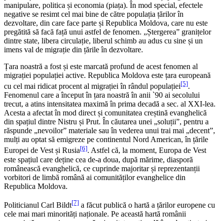
manipulare, politica și economia (piața). În mod special, efectele
negative se resimt cel mai bine de către populația țărilor în
dezvoltare, din care face parte și Republica Moldova, care nu este
pregătită să facă față unui astfel de fenomen. „Ștergerea” granițelor
dintre state, libera circulație, liberul schimb au adus cu sine și un
imens val de migrație din țările în dezvoltare.
Țara noastră a fost și este marcată profund de acest fenomen al
migrației populației active. Republica Moldova este țara europeană
[5]
cu cel mai ridicat procent al migrației în rândul populației
.
Fenomenul care a început în țara noastră în anii `90 ai secolului
trecut, a atins intensitatea maximă în prima decadă a sec. al XXI-lea.
Acesta a afectat în mod direct și comunitatea creștină evanghelică
din spațiul dintre Nistru și Prut. În căutarea unei „soluții”, pentru a
răspunde „nevoilor” materiale sau în vederea unui trai mai „decent”,
mulți au optat să emigreze pe continentul Nord American, în țările
[6]
Europei de Vest și Rusia
. Astfel că, la moment, Europa de Vest
este spațiul care deține cea de-a doua, după mărime, diasporă
românească evanghelică, ce cuprinde majoritar și reprezentanții
vorbitori de limbă română ai comunităților evanghelice din
Republica Moldova.
[7]
Politicianul Carl Bildt
a făcut publică o hartă a țărilor europene cu
cele mai mari minorități naționale. Pe această hartă românii