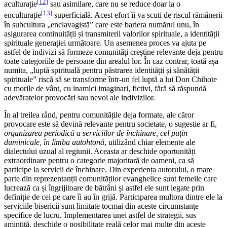
[12]
aculturație
sau asimilare, care nu se reduce doar la o
[13]
enculturație
superficială. Acest efort îi va scuti de riscul rămânerii
în subcultura „enclavagistă” care este bariera numărul unu, în
asigurarea continuității și transmiterii valorilor spirituale, a identității
spirituale generației următoare. Un asemenea proces va ajuta pe
astfel de indivizi să formeze comunități creștine relevante deja pentru
toate categoriile de persoane din arealul lor. În caz contrar, toată așa
numita, „luptă spirituală pentru păstrarea identității și sănătății
spirituale” riscă să se transforme într-un fel luptă a lui Don Chihote
cu morile de vânt, cu inamici imaginari, fictivi, fără să răspundă
adevăratelor provocări sau nevoi ale indivizilor.
În al treilea rând, pentru comunitățile deja formate, ale căror
provocare este să devină relevante pentru societate, o sugestie ar fi,
organizarea periodică a serviciilor de închinare, cel puțin
duminicale, în limba autohtonă
, utilizând chiar elemente ale
dialectului uzual al regiunii. Aceasta ar deschide oportunități
extraordinare pentru o categorie majoritară de oameni, ca să
participe la servicii de închinare. Din experiența autorului, o mare
parte din reprezentanții comunităților evanghelice sunt femeile care
lucrează ca și îngrijitoare de bătrâni și astfel ele sunt legate prin
definiție de cei pe care îi au în grijă. Participarea multora dintre ele la
serviciile bisericii sunt limitate tocmai din aceste circumstanțe
specifice de lucru. Implementarea unei astfel de strategii, sus
amintită, deschide o posibilitate reală celor mai multe din aceste