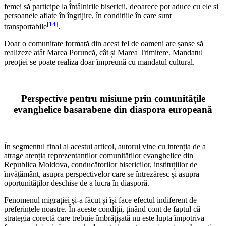
femei să participe la întâlnirile bisericii, deoarece pot aduce cu ele și
persoanele aflate în îngrijire, în condițiile în care sunt
[14]
transportabile
.
Doar o comunitate formată din acest fel de oameni are șanse să
realizeze atât Marea Poruncă, cât și Marea Trimitere. Mandatul
preoției se poate realiza doar împreună cu mandatul cultural.
Perspective pentru misiune prin comunitățile
evanghelice basarabene din diaspora europeană
În segmentul final al acestui articol, autorul vine cu intenția de a
atrage atenția reprezentanților comunităților evanghelice din
Republica Moldova, conducătorilor bisericilor, instituțiilor de
învățământ, asupra perspectivelor care se întrezăresc și asupra
oportunităților deschise de a lucra în diasporă.
Fenomenul migrației și-a făcut și își face efectul indiferent de
preferințele noastre. În aceste condiții, ținând cont de faptul că
strategia corectă care trebuie îmbrățișată nu este lupta împotriva