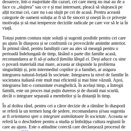
deoarece, într-o majoritate din cazuri, cei care merg nu mai au de a
face cu „slujirea” sau ce e și mai interesant, pleacă să slujească pe
alții tocmai cei, care nu i-au slujit pe cei de acasă. Pentru această
categorie de oameni soluția ar fi să fie sinceri și onești în ce privește
motivația și să mai tempereze deciziile radicale pe care vor să le ia în
viață.
Totuși putem contura niște soluții și sugestii posibile pentru cei care
au ajuns în diaspora și se confruntă cu provocările amintite anterior.
În primul rând, pentru familiștii care au ales să meargă pentru o
perioadă îndelungată de timp, lăsând o parte din familie acasă,
recomandarea ar fi
să-și aducă familia lângă ei
. Deși aduce cu sine
o povară materială mai mare, aceasta ar răspunde la problema
singurătății și, prin intermediul copiilor și a familiei, ar asigura
integrarea natural-forțată în societate. Integrarea la nivel de familie în
societatea italiană este mult mai eficientă și mai bine văzută. Apoi,
integrarea într-o comunitate evanghelică, în același timp, a întregii
familii, este un proces mai puțin dureros și de durată mai scurtă,
decât o integrare separată a membrilor și la distanță în timp.
În al doilea rând, pentru cei a căror decizie de a rămâne în diasporă
se referă la un termen lung de ședere, recomandarea și/sau sugestia
ar fi
orientarea spre o integrare asimilatoare în societate
. Aceasta se
referă la o deschidere pentru a studia și îmbrățișa cultura regiunii în
care au ajuns. Este o atitudine corectă care declanșează procesul de