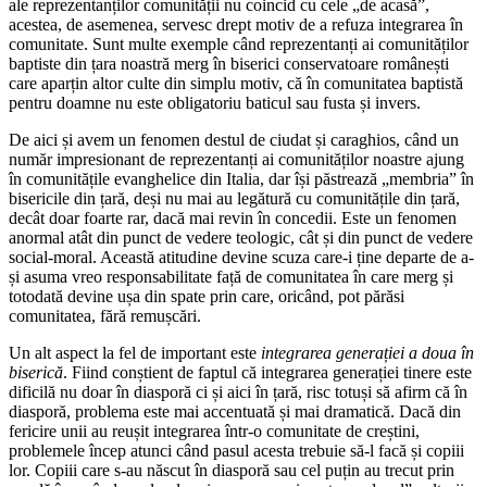
ale reprezentanților comunității nu coincid cu cele „de acasă”,
acestea, de asemenea, servesc drept motiv de a refuza integrarea în
comunitate. Sunt multe exemple când reprezentanți ai comunităților
baptiste din țara noastră merg în biserici conservatoare românești
care aparțin altor culte din simplu motiv, că în comunitatea baptistă
pentru doamne nu este obligatoriu baticul sau fusta și invers.
De aici și avem un fenomen destul de ciudat și caraghios, când un
număr impresionant de reprezentanți ai comunităților noastre ajung
în comunitățile evanghelice din Italia, dar își păstrează „membria” în
bisericile din țară, deși nu mai au legătură cu comunitățile din țară,
decât doar foarte rar, dacă mai revin în concedii. Este un fenomen
anormal atât din punct de vedere teologic, cât și din punct de vedere
social-moral. Această atitudine devine scuza care-i ține departe de a-
și asuma vreo responsabilitate față de comunitatea în care merg și
totodată devine ușa din spate prin care, oricând, pot părăsi
comunitatea, fără remușcări.
Un alt aspect la fel de important este
integrarea generației a doua în
biserică
. Fiind conștient de faptul că integrarea generației tinere este
dificilă nu doar în diasporă ci și aici în țară, risc totuși să afirm că în
diasporă, problema este mai accentuată și mai dramatică. Dacă din
fericire unii au reușit integrarea într-o comunitate de creștini,
problemele încep atunci când pasul acesta trebuie să-l facă și copiii
lor. Copiii care s-au născut în diasporă sau cel puțin au trecut prin