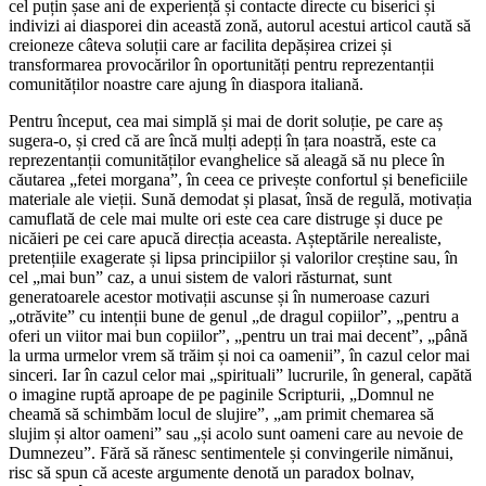
cel puțin șase ani de experiență și contacte directe cu biserici și
indivizi ai diasporei din această zonă, autorul acestui articol caută să
creioneze câteva soluții care ar facilita depășirea crizei și
transformarea provocărilor în oportunități pentru reprezentanții
comunităților noastre care ajung în diaspora italiană.
Pentru început, cea mai simplă și mai de dorit soluție, pe care aș
sugera-o, și cred că are încă mulți adepți în țara noastră, este ca
reprezentanții comunităților evanghelice să aleagă să nu plece în
căutarea „fetei morgana”, în ceea ce privește confortul și beneficiile
materiale ale vieții. Sună demodat și plasat, însă de regulă, motivația
camuflată de cele mai multe ori este cea care distruge și duce pe
nicăieri pe cei care apucă direcția aceasta. Așteptările nerealiste,
pretențiile exagerate și lipsa principiilor și valorilor creștine sau, în
cel „mai bun” caz, a unui sistem de valori răsturnat, sunt
generatoarele acestor motivații ascunse și în numeroase cazuri
„otrăvite” cu intenții bune de genul „de dragul copiilor”, „pentru a
oferi un viitor mai bun copiilor”, „pentru un trai mai decent”, „până
la urma urmelor vrem să trăim și noi ca oamenii”, în cazul celor mai
sinceri. Iar în cazul celor mai „spirituali” lucrurile, în general, capătă
o imagine ruptă aproape de pe paginile Scripturii, „Domnul ne
cheamă să schimbăm locul de slujire”, „am primit chemarea să
slujim și altor oameni” sau „și acolo sunt oameni care au nevoie de
Dumnezeu”. Fără să rănesc sentimentele și convingerile nimănui,
risc să spun că aceste argumente denotă un paradox bolnav,