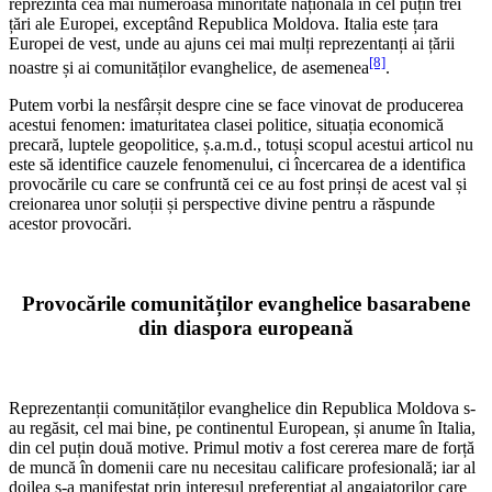
reprezintă cea mai numeroasă minoritate națională în cel puțin trei
țări ale Europei, exceptând Republica Moldova. Italia este țara
Europei de vest, unde au ajuns cei mai mulți reprezentanți ai țării
[8]
noastre și ai comunităților evanghelice, de asemenea
.
Putem vorbi la nesfârșit despre cine se face vinovat de producerea
acestui fenomen: imaturitatea clasei politice, situația economică
precară, luptele geopolitice, ș.a.m.d., totuși scopul acestui articol nu
este să identifice cauzele fenomenului, ci încercarea de a identifica
provocările cu care se confruntă cei ce au fost prinși de acest val și
creionarea unor soluții și perspective divine pentru a răspunde
acestor provocări.
Provocările comunităților evanghelice basarabene
din diaspora europeană
Reprezentanții comunităților evanghelice din Republica Moldova s-
au regăsit, cel mai bine, pe continentul European, și anume în Italia,
din cel puțin două motive. Primul motiv a fost cererea mare de forță
de muncă în domenii care nu necesitau calificare profesională; iar al
doilea s-a manifestat prin interesul preferențiat al angajatorilor care