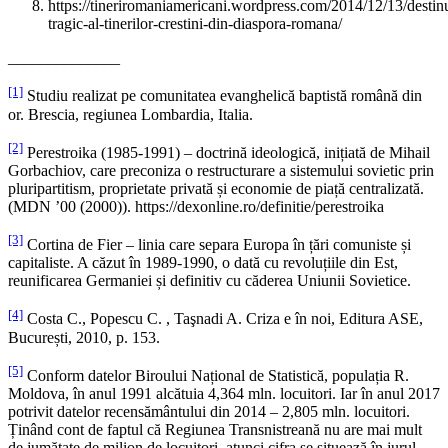
https://tineriromaniamericani.wordpress.com/2014/12/13/destin
tragic-al-tinerilor-crestini-din-diaspora-romana/
______________
[1]
Studiu realizat pe comunitatea evanghelică baptistă română din
or. Brescia, regiunea Lombardia, Italia.
[2]
Perestroika (1985-1991) – doctrină ideologică, inițiată de Mihail
Gorbachiov, care preconiza o restructurare a sistemului sovietic prin
pluripartitism, proprietate privată și economie de piață centralizată.
(MDN ’00 (2000)). https://dexonline.ro/definitie/perestroika
[3]
Cortina de Fier – linia care separa Europa în țări comuniste și
capitaliste. A căzut în 1989-1990, o dată cu revoluțiile din Est,
reunificarea Germaniei și definitiv cu căderea Uniunii Sovietice.
[4]
Costa C., Popescu C. , Taşnadi A. Criza e în noi, Editura ASE,
București, 2010, p. 153.
[5]
Conform datelor Biroului Național de Statistică, populația R.
Moldova, în anul 1991 alcătuia 4,364 mln. locuitori. Iar în anul 2017
potrivit datelor recensământului din 2014 – 2,805 mln. locuitori.
Ținând cont de faptul că Regiunea Transnistreană nu are mai mult
de jumătate de milion de locuitori, atunci cifra se situează în jurul