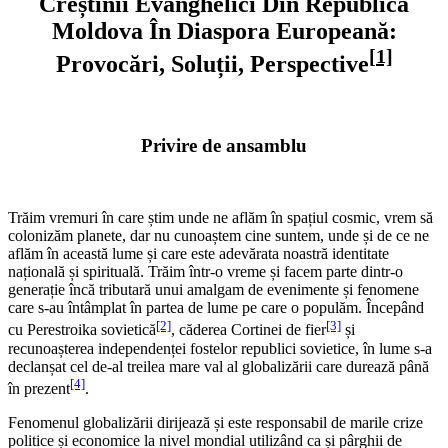
Creștinii Evanghelici Din Republica
Moldova În Diaspora Europeană:
[1]
Provocări, Soluții, Perspective
Privire
de
ansamblu
Trăim vremuri în care știm unde ne aflăm în spațiul cosmic, vrem să
colonizăm planete, dar nu cunoaștem cine suntem, unde și de ce ne
aflăm în această lume și care este adevărata noastră identitate
națională și spirituală. Trăim într-o vreme și facem parte dintr-o
generație încă tributară unui amalgam de evenimente și fenomene
care s-au întâmplat în partea de lume pe care o populăm. Începând
[2]
[3]
cu Perestroika sovietică
, căderea Cortinei de fier
și
recunoașterea independenței fostelor republici sovietice, în lume s-a
declanșat cel de-al treilea mare val al globalizării care durează până
[4]
în prezent
.
Fenomenul globalizării dirijează și este responsabil de marile crize
politice și economice la nivel mondial utilizând ca și pârghii de