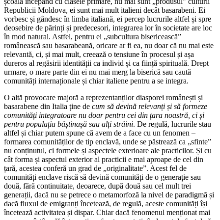
școală începând cu clasele primare, nu mai sunt „produsul” culturii
Republicii Moldova, ei sunt mai mult italieni decât basarabeni. Ei
vorbesc și gândesc în limba italiană, ei percep lucrurile altfel și spre
deosebire de părinți și predecesori, integrarea lor în societate are loc
în mod natural. Astfel, pentru ei „subcultura bisericească”
românească sau basarabeană, oricare ar fi ea, nu doar că nu mai este
relevantă, ci, și mai mult, creează o tensiune în procesul și așa
dureros al regăsirii identității ca individ și ca ființă spirituală. Drept
urmare, o mare parte din ei nu mai merg la biserică sau caută
comunități internaționale și chiar italiene pentru a se integra.
O altă provocare majoră a reprezentanților diasporei românești și
basarabene din Italia ține de
cum să devină relevanți și să formeze
comunități integratoare nu doar pentru cei din țara noastră, ci și
pentru populația băștinașă sau alți străini
. De regulă, lucrurile stau
altfel și chiar putem spune că avem de a face cu un fenomen –
formarea comunităților de tip enclavă, unde se păstrează ca „sfinte”
nu conținutul, ci formele și aspectele exterioare ale practicilor. Și cu
cât forma și aspectul exterior al practicii e mai aproape de cel din
țară, acestea conferă un grad de „originalitate”. Acest fel de
comunități enclave riscă să devină comunități de o generație sau
două, fără continuitate, deoarece, după două sau cel mult trei
generații, dacă nu se petrece o metamorfoză la nivel de paradigmă și
dacă fluxul de emigranți încetează, de regulă, aceste comunități își
încetează activitatea și dispar. Chiar dacă fenomenul menționat mai