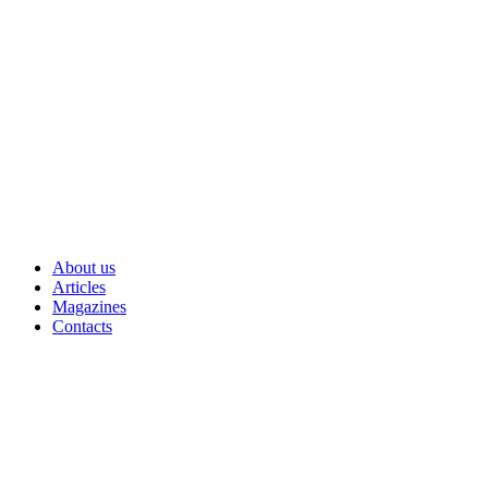
Skip
to
content
About us
Articles
Magazines
Contacts