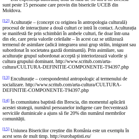
sunt peste 15 persoane care provin din bisericile UCEB din
Moldova.
[12]
Aculturație – (concept cu originea în antropologia culturală)
procesul de interacțiune a două culturi ce intră în contact. Aculturația
se manifestă fie prin schimbări în ambele culturi, fie doar într-una
din ele, care preia valorile celeilalte – în acest caz se utilizează
termenul de asimilare (adică integrarea unui grup străin, imigrant sau
subordonat în societatea gazdă dominantă). Prin asimilare, sau
aculturație grupul subordonat acceptă și interiorizează valorile și
cultura grupului dominant. http://www.scritub.com/arta-
cultura/CULTURA-DEFINITIE-COMPONENTE-T94397.php
[13]
Enculturație – corespondentul antropologic al termenului de
socializare. http://www.scritub.com/arta-cultura/CULTURA-
DEFINITIE-COMPONENTE-T94397.php
[14]
În comunitatea baptistă din Brescia, din momentul aplicării
acestei strategii, numărul persoanelor indigene care frecventează
serviciile duminicale a ajuns să fie 20% din numărul membrilor
comunității.
[15]
Uniunea Bisericilor creștine din România este un exemplu în
acest sens de mult timp. http://eurobaptisti.eu/