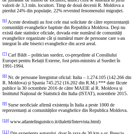
valorii de 3,3 mln. locuitori. Timp de două decenii R. Moldova a
pierdut 24% din populație, 22% revenind fenomenului migrației.
[6]
Aceste destinații au fost cele mai solicitate de către reprezentanții
comunității evanghelice baptiste din Republica Moldova. Deşi nu
există date statistice oficiale, dovada este numărul de comunități
evanghelice organizate cât și numărul mare de persoane care s-au
integrat în alte biserici evanghelice din acest areal.
[7]
Carl Bildt – politician suedez, co-preşedinte al Consiliului
Europei pentru Relații Externe, fost prim-ministru al Suediei în
1991-1994.
[8]
Nr. de persoane înregistrat oficial: Italia – 1.274.105 (142.266 din
R. Moldova) și Spania 745.252 (16.202 din R.M.) *** date făcute
publice la 30 octombrie 2016 de către MAEIE al R. Moldova și
Institutul Național de Statistică din Italia (ISTAT), noiembrie 2015.
[9]
Surse neoficiale afirmă existența în Italia a peste 1000 de
reprezentanți ai comunităților evanghelice din Republica Moldova.
[10]
www.atlantelinguistico.it/dialetti/Intervista.html)
[11]
Din experiența autorului, doar în raza de 30 km a or. Brescia