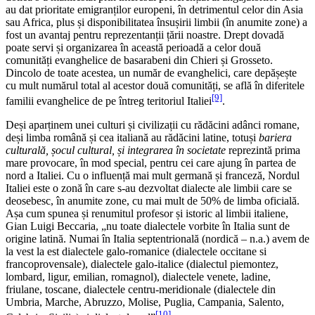
au dat prioritate emigranților europeni, în detrimentul celor din Asia
sau Africa, plus și disponibilitatea însușirii limbii (în anumite zone) a
fost un avantaj pentru reprezentanții țării noastre. Drept dovadă
poate servi și organizarea în această perioadă a celor două
comunități evanghelice de basarabeni din Chieri și Grosseto.
Dincolo de toate acestea, un număr de evanghelici, care depășește
cu mult numărul total al acestor două comunități, se află în diferitele
[9]
familii evanghelice de pe întreg teritoriul Italiei
.
Deși aparținem unei culturi și civilizații cu rădăcini adânci romane,
deși limba română și cea italiană au rădăcini latine, totuși
bariera
culturală, șocul cultural, și integrarea în societate
reprezintă prima
mare provocare, în mod special, pentru cei care ajung în partea de
nord a Italiei. Cu o influență mai mult germană și franceză, Nordul
Italiei este o zonă în care s-au dezvoltat dialecte ale limbii care se
deosebesc, în anumite zone, cu mai mult de 50% de limba oficială.
Așa cum spunea și renumitul profesor și istoric al limbii italiene,
Gian Luigi Beccaria, „nu toate dialectele vorbite în Italia sunt de
origine latină. Numai în Italia septentrională (nordică – n.a.) avem de
la vest la est dialectele galo-romanice (dialectele occitane si
francoprovensale), dialectele galo-italice (dialectul piemontez,
lombard, ligur, emilian, romagnol), dialectele venete, ladine,
friulane, toscane, dialectele centru-meridionale (dialectele din
Umbria, Marche, Abruzzo, Molise, Puglia, Campania, Salento,
[10]