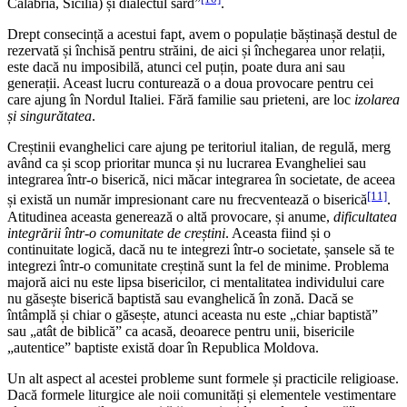
Calabria, Sicilia) și dialectul sard”
.
Drept consecință a acestui fapt, avem o populație băștinașă destul de
rezervată și închisă pentru străini, de aici și închegarea unor relații,
este dacă nu imposibilă, atunci cel puțin, poate dura ani sau
generații. Aceast lucru conturează o a doua provocare pentru cei
care ajung în Nordul Italiei. Fără familie sau prieteni, are loc
izolarea
și singurătatea
.
Creștinii evanghelici care ajung pe teritoriul italian, de regulă, merg
având ca și scop prioritar munca și nu lucrarea Evangheliei sau
integrarea într-o biserică, nici măcar integrarea în societate, de aceea
[11]
și există un număr impresionant care nu frecventează o biserică
.
Atitudinea aceasta generează o altă provocare, și anume,
dificultatea
integrării într-o comunitate de creștini
. Aceasta fiind și o
continuitate logică, dacă nu te integrezi într-o societate, șansele să te
integrezi într-o comunitate creștină sunt la fel de minime. Problema
majoră aici nu este lipsa bisericilor, ci mentalitatea individului care
nu găsește biserică baptistă sau evanghelică în zonă. Dacă se
întâmplă și chiar o găsește, atunci aceasta nu este „chiar baptistă”
sau „atât de biblică” ca acasă, deoarece pentru unii, bisericile
„autentice” baptiste există doar în Republica Moldova.
Un alt aspect al acestei probleme sunt formele și practicile religioase.
Dacă formele liturgice ale noii comunități și elementele vestimentare