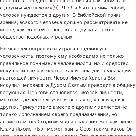
состоит в определенности его бытия как совместного
с другим человеком»
[9]
. Чтобы быть самим собой,
человек нуждается в других. С библейской точки
зрения, всякого человека должно рассматривать не
иначе, как во всей целостности: душа и тело в
обществе подобных и равных.
Но человек согрешил и утратил подлинную
человечность, поэтому ему необходимо не только
правильное понимание человечности, но и средство
искупления человечества, как и сила для реализации
настоящей личности. Через Иисуса Христа Бог
искупил человека, а Духом Святым приводит в общину
верующих. Церковь становится школой личности,
местом, где человек учится быть «с», «от» и «для»
других. Присутствие вместе с другими является не
только исполнением своего предназначения, но
элементом, необходимым для спасения. Вот как пишет
Клайв Льюис: «Бог может явить Себя таким, каков Он
есть, только подлинным людям. Это значит не просто