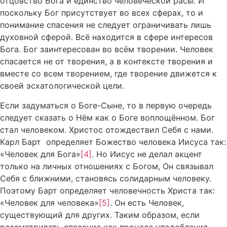
отцовство Бога и единство человеческой расы. И
поскольку Бог присутствует во всех сферах, то и
понимание спасения не следует ограничивать лишь
духовной сферой. Всё находится в сфере интересов
Бога. Бог заинтересован во всём творении. Человек
спасается не от творения, а в контексте творения и
вместе со всем творением, где творение движется к
своей эсхатологической цели.
Если задуматься о Боге-Сыне, то в первую очередь
следует сказать о Нём как о Боге воплощённом. Бог
стал человеком. Христос отождествил Себя с нами.
Карл Барт определяет Божество человека Иисуса так:
«Человек для Бога»
[4]
. Но Иисус не делал акцент
только на личных отношениях с Богом, Он связывал
Себя с ближними, становясь солидарным человеку.
Поэтому Барт определяет человечность Христа так:
«Человек для человека»
[5]
. Он есть Человек,
существующий для других. Таким образом, если
рассматривать спасение как процесс уподобления