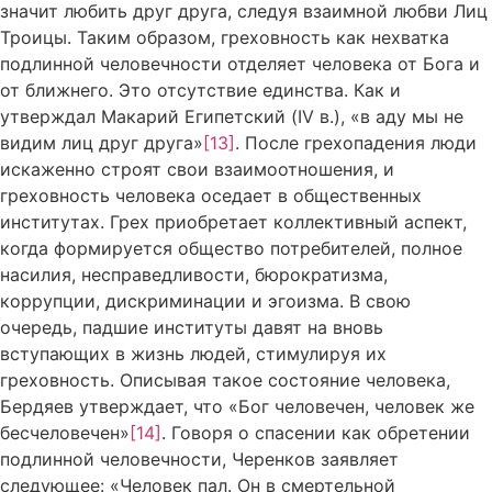
значит любить друг друга, следуя взаимной любви Лиц
Троицы. Таким образом, греховность как нехватка
подлинной человечности отделяет человека от Бога и
от ближнего. Это отсутствие единства. Как и
утверждал Макарий Египетский (IV в.), «в аду мы не
видим лиц друг друга»
[13]
. После грехопадения люди
искаженно строят свои взаимоотношения, и
греховность человека оседает в общественных
институтах. Грех приобретает коллективный аспект,
когда формируется общество потребителей, полное
насилия, несправедливости, бюрократизма,
коррупции, дискриминации и эгоизма. В свою
очередь, падшие институты давят на вновь
вступающих в жизнь людей, стимулируя их
греховность. Описывая такое состояние человека,
Бердяев утверждает, что «Бог человечен, человек же
бесчеловечен»
[14]
. Говоря о спасении как обретении
подлинной человечности, Черенков заявляет
следующее: «Человек пал. Он в смертельной