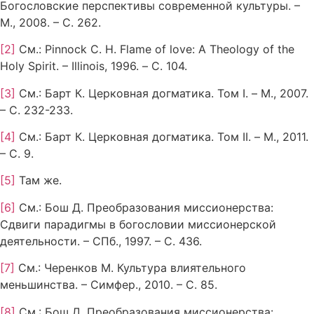
Богословские перспективы современной культуры. –
М., 2008. – С. 262.
[2]
См.: Pinnock C. H. Flame of love: A Theology of the
Holy Spirit. – Illinois, 1996. – С. 104.
[3]
См.: Барт К. Церковная догматика. Том I. – М., 2007.
– С. 232-233.
[4]
См.: Барт К. Церковная догматика. Том II. – М., 2011.
– С. 9.
[5]
Там же.
[6]
См.: Бош Д. Преобразования миссионерства:
Сдвиги парадигмы в богословии миссионерской
деятельности. – СПб., 1997. – С. 436.
[7]
См.: Черенков М. Культура влиятельного
меньшинства. – Симфер., 2010. – С. 85.
[8]
См.: Бош Д. Преобразования миссионерства: