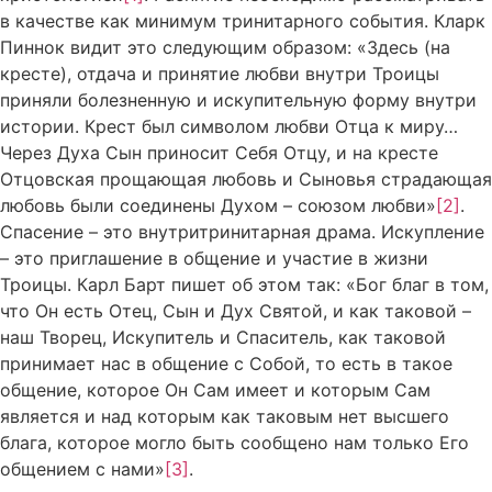
в качестве как минимум тринитарного события. Кларк
Пиннок видит это следующим образом: «Здесь (на
кресте), отдача и принятие любви внутри Троицы
приняли болезненную и искупительную форму внутри
истории. Крест был символом любви Отца к миру…
Через Духа Сын приносит Себя Отцу, и на кресте
Отцовская прощающая любовь и Сыновья страдающая
любовь были соединены Духом – союзом любви»
[2]
.
Спасение – это внутритринитарная драма. Искупление
– это приглашение в общение и участие в жизни
Троицы. Карл Барт пишет об этом так: «Бог благ в том,
что Он есть Отец, Сын и Дух Святой, и как таковой –
наш Творец, Искупитель и Спаситель, как таковой
принимает нас в общение с Собой, то есть в такое
общение, которое Он Сам имеет и которым Сам
является и над которым как таковым нет высшего
блага, которое могло быть сообщено нам только Его
общением с нами»
[3]
.