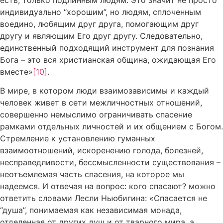
индивидуально “хорошим”, но людям, сплоченным
воедино, любящим друг друга, помогающим друг
другу и являющим Его друг другу. Следовательно,
единственный подходящий инструмент для познания
Бога – это вся христианская община, ожидающая Его
вместе»
[10]
.
В мире, в котором люди взаимозависимы и каждый
человек живет в сети межличностных отношений,
совершенно немыслимо ограничивать спасение
рамками отдельных личностей и их общением с Богом.
Стремление к установлению гуманных
взаимоотношений, искоренению голода, болезней,
несправедливости, бессмысленности существования –
неотъемлемая часть спасения, на которое мы
надеемся. И отвечая на вопрос: кого спасают? можно
ответить словами Лесли Ньюбигина: «Спасается не
“душа”, понимаемая как независимая монада,
отделенная от других душ и от тварного мира, а