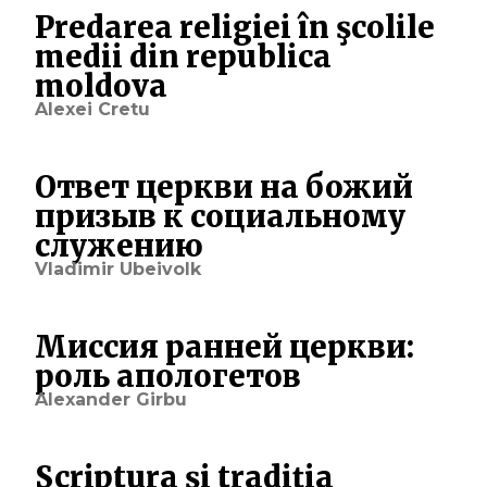
Predarea religiei în şcolile
medii din republica
moldova
Alexei Cretu
Ответ церкви на божий
призыв к социальному
служению
Vladimir Ubeivolk
Миссия ранней церкви:
роль апологетов
Alexander Girbu
Scriptura şi tradiţia