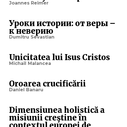
Joannes Reimer
Уроки истории: от веры –
к неверию
Dumitru Sevastian
Unicitatea lui Isus Cristos
Michail Malancea
Oroarea crucificării
Daniel Banaru
Dimensiunea holistică a
misiunii creştine în
contextul europei de