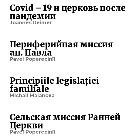
Covid – 19 и церковь после
пандемии
Joannes Reimer
Периферийная миссия
ап. Павла
Pavel Poperecinîi
Principiile legislației
familiale
Michail Malancea
Сельская миссия Ранней
Церкви
Pavel Poperecinîi