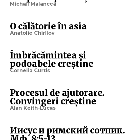
Michail Malancea
O călătorie în asia
Anatolie Chirilov
Îmbrăcămintea și
podoabele creștine
Cornelia Curtis
Procesul de ajutorare.
Convingeri creștine
Alan Keith-Lucas
Иисус и римский сотник.
Мф. 8:5-13