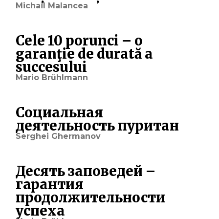
Michail Malancea
Cele 10 porunci – o
garanţie de durată a
succesului
Mario Brühlmann
Социальная
деятельность пуритан
Serghei Ghermanov
Десять заповедей –
гарантия
продолжительности
успеха