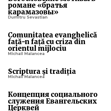
романе «братья
карамазовы»
Dumitru Sevastian
Comunitatea evanghelică
față-n față cu criza din
orientul mijlociu
Michail Malancea
Scriptura și tradiția
Michail Malancea
Концепция социального
служения Евангельских
Церквей