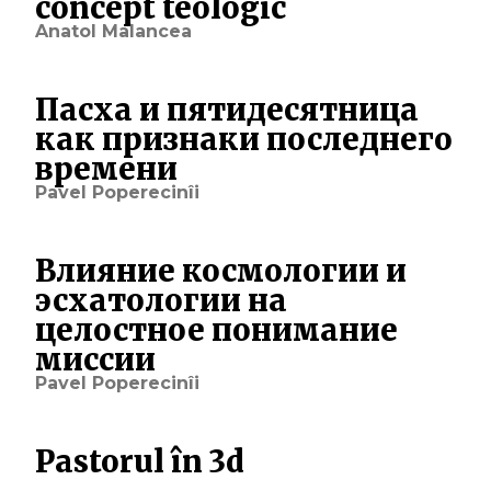
concept teologic
Anatol Malancea
Пасха и пятидесятница
как признаки последнего
времени
Pavel Poperecinîi
Влияние космологии и
эсхатологии на
целостное понимание
миссии
Pavel Poperecinîi
Pastorul în 3d