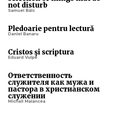
not disturb
Samuel Bâlc
Pledoarie pentru lectură
Daniel Banaru
Cristos şi scriptura
Eduard Vulpe
Ответственность
служителя как мужа и
пастора в христианском
служении
Michail Malancea