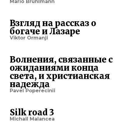
Mario Brühlmann
Взгляд на рассказ о
богаче и Лазаре
Viktor Ormanji
Волнения, связанные с
ожиданиями конца
света, и христианская
надежда
Pavel Poperecinîi
Silk road 3
Michail Malancea