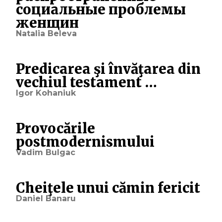
социальные проблемы
женщин
Natalia Beleva
Predicarea şi învăţarea din
vechiul testament …
Igor Kohaniuk
Provocările
postmodernismului
Vadim Bulgac
Cheiţele unui cămin fericit
Daniel Banaru