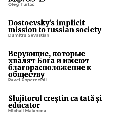
Oleg Turlac
Dostoevsky’s implicit
mission to russian society
Dumitru Sevastian
Верующие, которые
хвалят Бога и имеют
благорасположение к
обществу
Pavel Poperecinîi
Slujitorul creștin ca tată și
educator
Michail Malancea