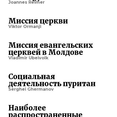
Joannes Reimer
Миссия церкви
Viktor Ormanji
Миссия евангельских
церквей в Молдове
Vladimir Ubeivolk
Социальная
деятельность пуритан
Serghei Ghermanov
Наиболее
распространенные