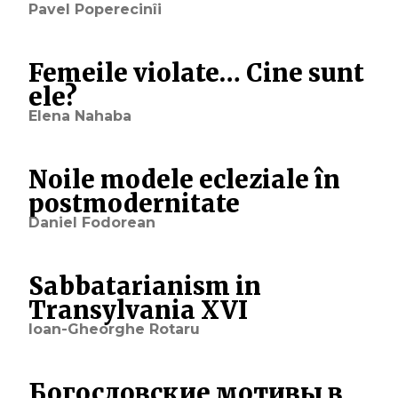
Pavel Poperecinîi
Femeile violate… Cine sunt
ele?
Elena Nahaba
Noile modele ecleziale în
postmodernitate
Daniel Fodorean
Sabbatarianism in
Transylvania XVI
Ioan-Gheorghe Rotaru
Богословские мотивы в