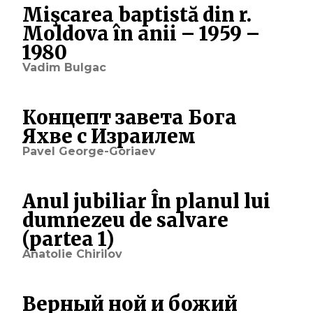
Mişcarea baptistă din r.
Moldova în anii – 1959 –
1980
Vadim Bulgac
Концепт завета Бога
Яхве с Израилем
Pavel George-Goriaev
Anul jubiliar În planul lui
dumnezeu de salvare
(partea 1)
Anatolie Chirilov
Верный ной и божий