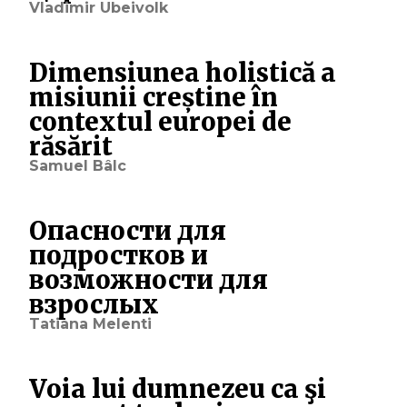
Vladimir Ubeivolk
Dimensiunea holistică a
misiunii creștine în
contextul europei de
răsărit
Samuel Bâlc
Опасности для
подростков и
возможности для
взрослых
Tatiana Melenti
Voia lui dumnezeu ca şi