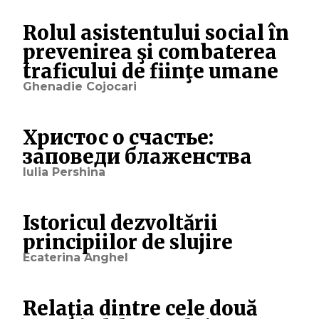
Rolul asistentului social în
prevenirea şi combaterea
traficului de fiinţe umane
Ghenadie Cojocari
Христос о счастье:
заповеди блаженства
Iulia Pershina
Istoricul dezvoltării
principiilor de slujire
Ecaterina Anghel
Relaţia dintre cele două