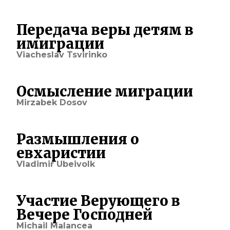
Передача веры детям в
имиграции
Viacheslav Tsvirinko
Осмысление миграции
Mirzabek Dosov
Размышления о
евхаристии
Vladimir Ubeivolk
Участие Верующего в
Вечере Господней
Michail Malancea