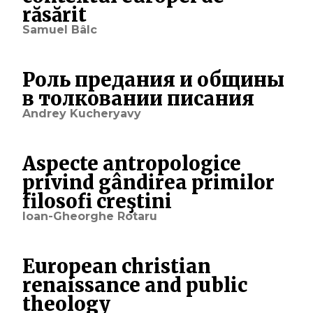
răsărit
Samuel Bâlc
Роль предания и общины
в толковании писания
Andrey Kucheryavy
Aspecte antropologice
privind gândirea primilor
filosofi creştini
Ioan-Gheorghe Rotaru
European christian
renaissance and public
theology