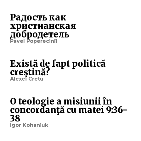
Радость как
христианская
добродетель
Pavel Poperecinîi
Există de fapt politică
creştină?
Alexei Cretu
O teologie a misiunii în
concordanţă cu matei 9:36-
38
Igor Kohaniuk