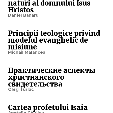
naturi al domnului Isus
Hristos
Daniel Banaru
Principii teologice privind
modelul evanghelic de
misiune
Michail Malancea
Практические аспекты
христианского
свидетельства
Oleg Turlac
Cartea profetului Isaia
Anatolie Chirilov