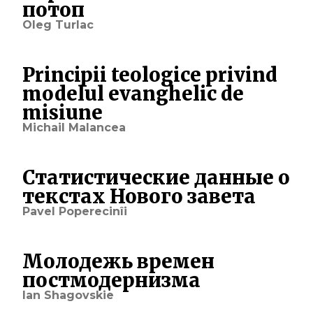
потоп
Oleg Turlac
Principii teologice privind
modelul evanghelic de
misiune
Michail Malancea
Статистические данные о
текстах Нового завета
Pavel Poperecinîi
Молодежь времен
постмодернизма
Ian Shagovskie