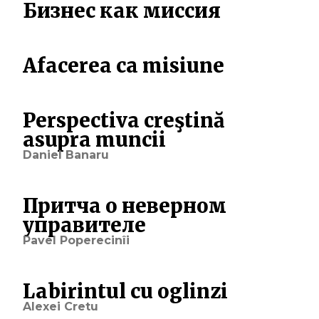
Бизнес как миссия
Afacerea ca misiune
Perspectiva creştină
asupra muncii
Daniel Banaru
Притча о неверном
управителе
Pavel Poperecinîi
Labirintul cu oglinzi
Alexei Cretu