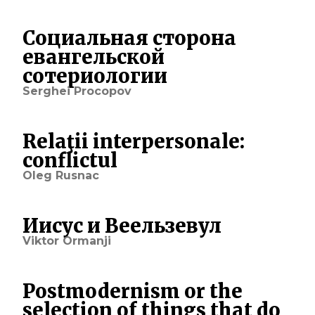
Социальная сторона
евангельской
сотериологии
Serghei Procopov
Relaţii interpersonale:
conflictul
Oleg Rusnac
Иисус и Веельзевул
Viktor Ormanji
Postmodernism or the
selection of things that do