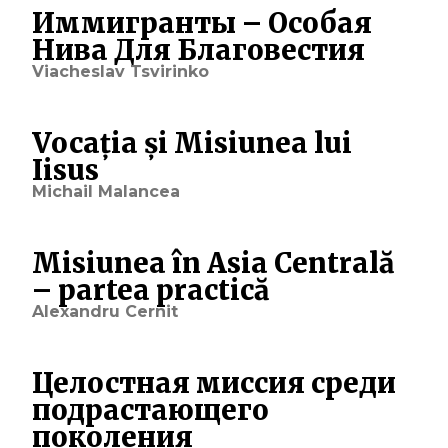
Иммигранты – Особая
Нива Для Благовестия
Viacheslav Tsvirinko
Vocația și Misiunea lui
Iisus
Michail Malancea
Misiunea în Asia Centrală
– partea practică
Alexandru Cernit
Целостная миссия среди
подрастающего
поколения