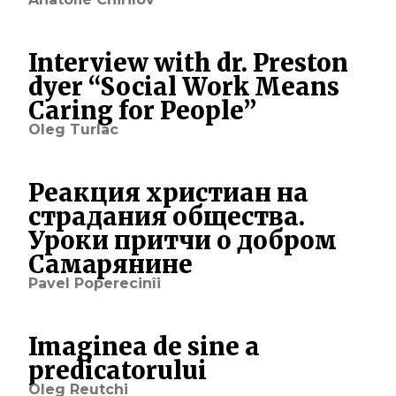
Interview with dr. Preston
dyer “Social Work Means
Caring for People”
Oleg Turlac
Реакция христиан на
страдания общества.
Уроки притчи о добром
Cамарянине
Pavel Poperecinîi
Imaginea de sine a
predicatorului
Oleg Reutchi