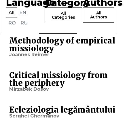
Language
Authors
Category
All
EN
All
All
Authors
Categories
RO
RU
Methodology of empirical
missiology
Joannes Reimer
Critical missiology from
the periphery
Mirzabek Dosov
Ecleziologia legământului
Serghei Ghermanov