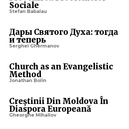
Sociale
Stefan Babalau
Дары Святого Духа: тогда
и теперь
Serghei Ghermanov
Church as an Evangelistic
Method
Jonathan Bolin
Creștinii Din Moldova În
Diaspora Europeană
Gheorghe Mihailov