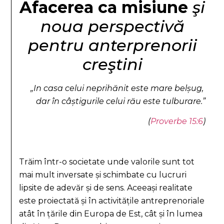
Afacerea ca misiune
şi
noua perspectivă
pentru anterprenorii
creştini
„In casa celui neprihănit este mare bel
ș
ug,
dar în câ
ș
tigurile celui rău este tulburare.”
(
Proverbe 15:6
)
Trăim într-o societate unde valorile sunt tot
mai mult inversate și schimbate cu lucruri
lipsite de adevăr și de sens. Aceeași realitate
este proiectată și în activitățile antreprenoriale
atât în țările din Europa de Est, cât și în lumea