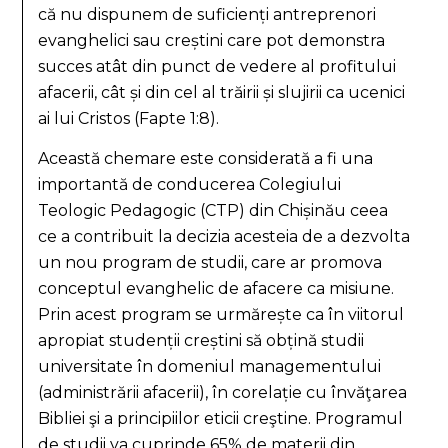
că nu dispunem de suficienți antreprenori
evanghelici sau creștini care pot demonstra
succes atât din punct de vedere al profitului
afacerii, cât și din cel al trăirii și slujirii ca ucenici
ai lui Cristos (Fapte 1:8).
Această chemare este considerată a fi una
importantă de conducerea Colegiului
Teologic Pedagogic (CTP) din Chișinău ceea
ce a contribuit la decizia acesteia de a dezvolta
un nou program de studii, care ar promova
conceptul evanghelic de afacere ca misiune.
Prin acest program se urmărește ca în viitorul
apropiat studenții creștini să obțină studii
universitate în domeniul managementului
(administrării afacerii), în corelație cu învăţarea
Bibliei şi a principiilor eticii creştine. Programul
de studii va cuprinde 65% de materii din