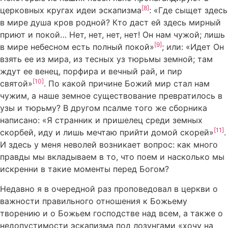
[8]
церковных кругах идеи эскапизма
: «Где сыщет здесь
в мире душа кров родной? Кто даст ей здесь мирный
приют и покой… Нет, нет, нет, нет! Он нам чужой; лишь
[9]
в мире небесном есть полный покой»
; или: «Идет Он
взять ее из мира, из тесных уз тюрьмы земной; там
ждут ее венец, порфира и вечный рай, и пир
[10]
святой»
. По какой причине Божий мир стал нам
чужим, а наше земное существование превратилось в
узы и тюрьму? В другом псалме того же сборника
написано: «Я странник и пришелец среди земных
[11]
скорбей, иду и лишь мечтаю прийти домой скорей»
.
И здесь у меня неволей возникает вопрос: как много
правды мы вкладываем в то, что поем и насколько мы
искренни в такие моменты перед Богом?
Недавно я в очередной раз проповедовал в церкви о
важности правильного отношения к Божьему
творению и о Божьем господстве над всем, а также о
недопустимости эскапизма под лозунгами «хочу на