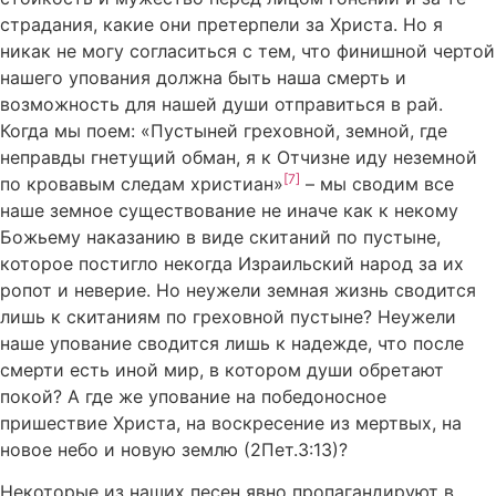
страдания, какие они претерпели за Христа. Но я
никак не могу согласиться с тем, что финишной чертой
нашего упования должна быть наша смерть и
возможность для нашей души отправиться в рай.
Когда мы поем: «Пустыней греховной, земной, где
неправды гнетущий обман, я к Отчизне иду неземной
[7]
по кровавым следам христиан»
– мы сводим все
наше земное существование не иначе как к некому
Божьему наказанию в виде скитаний по пустыне,
которое постигло некогда Израильский народ за их
ропот и неверие. Но неужели земная жизнь сводится
лишь к скитаниям по греховной пустыне? Неужели
наше упование сводится лишь к надежде, что после
смерти есть иной мир, в котором души обретают
покой? А где же упование на победоносное
пришествие Христа, на воскресение из мертвых, на
новое небо и новую землю (2Пет.3:13)?
Некоторые из наших песен явно пропагандируют в