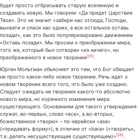
будет просто отбрасывать старую вселенную и
создавать новую. Мы говорим: «Да придет Царствие
Твое». Это не значит «забери нас отсюда, Господи,
выхвати и спаси нас одних, а все остальное оставь
позади», как это было популяризировано движением
«Оставь позади». Мы просим о преображении мира,
того же, который был сотворен «из ничего», но
[35]
преображенного в новое творение
.
Юрген Мольтман объясняет это тем, что Бог обещает
не просто какое-либо новое творение. Речь идет о
новом творении всего того, что было уже создано.
Следует ожидать не творения какого-то абсолютно
нового мира, но коренного изменения мира
существующего. Основанием для такого утверждения
служат, во-первых, слово «все», а во-вторых,
божественное «творю» – по-еврейски «asa»
(«придавать форму»), в отличие от «bara» («творить»,
[36]
т.е. делать несуществующее существующем)»
.