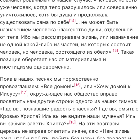
уже человек, когда тело разрушилось или совершенно
уничтожилось, хотя бы душа и продолжала
[14]
существовать сама по себе
… не может быть
назначением человека блаженство души, отделенной
от тела. Ибо мы рассматриваем жизнь, или назначение
не одной какой-либо из частей, из которых состоит
[15]
человек, но человека, состоящего из обеих»
. Такая
позиция оберегает нас от материализма и
гностицизма одновременно.
Пока в наших песнях мы торжественно
[16]
провозглашаем: «Все домой!»
, или «Хочу домой к
[17]
Иисусу»
, окружающее нас общество вправе
посвятить нам другие строки одного из наших гимнов:
«Где вы, познавшие радость спасенья? Где вы, омытые
Кровью Христа? Иль вы не видите наши мученья? Иль
[18]
вы забыли заветы Христа?»
. На эти возгласы
церковь не вправе ответить иначе, как: «Нам жизнь
дана, чтобы любить, любить без меры, без предела и