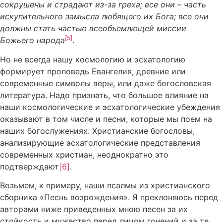
сокрушены и страдают из-за греха; все они – часть
искупительного замысла любящего их Бога; все они
должны стать частью всеобъемлющей миссии
[5]
Божьего народа
.
Но не всегда нашу космологию и эсхатологию
формирует проповедь Евангелия, древние или
современные символы веры, или даже богословская
литература. Надо признать, что большое влияние на
наши космологические и эсхатологические убеждения
оказывают в том числе и песни, которые мы поем на
наших богослужениях. Христианские богословы,
анализирующие эсхатологические представления
современных христиан, неоднократно это
подтверждают
[6]
.
Возьмем, к примеру, наши псалмы из христианского
сборника «Песнь возрождения». Я преклоняюсь перед
авторами ниже приведенных мною песен за их
стойкость и мужество перед лицом гонений и за те