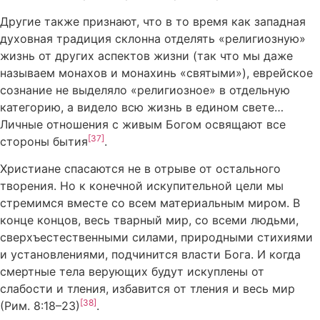
Другие также признают, что в то время как западная
духовная традиция склонна отделять «религиозную»
жизнь от других аспектов жизни (так что мы даже
называем монахов и монахинь «святыми»), еврейское
сознание не выделяло «религиозное» в отдельную
категорию, а видело всю жизнь в едином свете…
Личные отношения с живым Богом освящают все
[37]
стороны бытия
.
Христиане спасаются не в отрыве от остального
творения. Но к конечной искупительной цели мы
стремимся вместе со всем материальным миром. В
конце концов, весь тварный мир, со всеми людьми,
сверхъестественными силами, природными стихиями
и установлениями, подчинится власти Бога. И когда
смертные тела верующих будут искуплены от
слабости и тления, избавится от тления и весь мир
[38]
(Рим. 8:18–23)
.