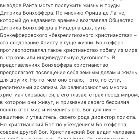
выводов Райта могут послужить жизнь и труды
Дитриха Бонхеффера. По мнению Фрица де Лагне,
который до недавнего времени возглавлял Общество
Дитриха Бонхеффера в Нидерландах, суть
Бонхефферовского «безрелигиозного христианства» –
это следование Христу в гуще жизни. Бонхеффер
противопоставлял такое христианство побегу из мира
в церковь или индивидуальную духовность. В
представлениях Бонхеффера христианство
предполагает посвящение себя земным делам и жизнь
для других. Но то, чем оно стало, – это, по сути,
религиозный эскапизм. За религиозностью многих
христиан скрывается, в его глазах, страх перед миром,
в котором они живут, и признание своего бессилия
понять этот мир и изменить его. Бог для них –
защитник и утешитель, своего рода директор приюта.
Но христианский Бог, по убеждениям Бонхеффера,
совсем другой Бог. Христианский Бог видит человека