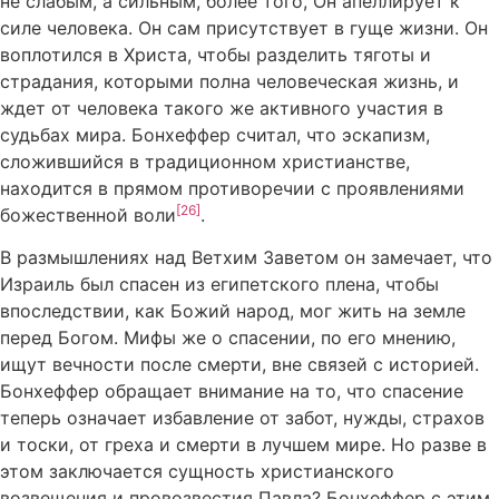
не слабым, а сильным, более того, Он апеллирует к
силе человека. Он сам присутствует в гуще жизни. Он
воплотился в Христа, чтобы разделить тяготы и
страдания, которыми полна человеческая жизнь, и
ждет от человека такого же активного участия в
судьбах мира. Бонхеффер считал, что эскапизм,
сложившийся в традиционном христианстве,
находится в прямом противоречии с проявлениями
[26]
божественной воли
.
В размышлениях над Ветхим Заветом он замечает, что
Израиль был спасен из египетского плена, чтобы
впоследствии, как Божий народ, мог жить на земле
перед Богом. Мифы же о спасении, по его мнению,
ищут вечности после смерти, вне связей с историей.
Бонхеффер обращает внимание на то, что спасение
теперь означает избавление от забот, нужды, страхов
и тоски, от греха и смерти в лучшем мире. Но разве в
этом заключается сущность христианского
возвещения и провозвестия Павла? Бонхеффер с этим