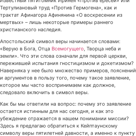
Известный пятитомник Иринея «Против ересей» или
Тертулиановый труд «Против Гермогена», как и
трактат Афинагора Афинянина «О воскресении из
мертвых» – лишь некоторые примеры раннего
христианского наследия.
Апостольский символ веры начинается словами:
«Верую в Бога, Отца
Всемогущего
, Творца неба и
земли». Что эти слова означали для первой церкви,
пережившей испытания гностицизмом и докетизмом?
Наверняка у нее было множество примеров, пояснений
и аргументов в пользу того, почему такое заявление,
которое мы часто воспринимаем как должное,
следовало включить в символ веры.
Как бы мы ответили на вопрос: почему это заявление
остается истинным для нас сегодня, и как это
убеждение отражается в нашем понимании миссии?
Здесь я предлагаю обратиться к Кейптаунскому
символу веры пятилетней давности, а именно к пункту