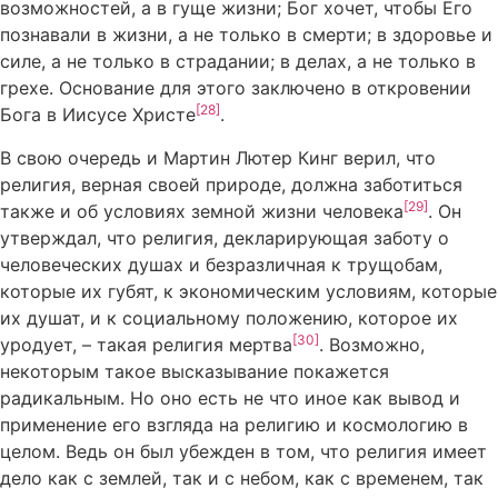
возможностей, а в гуще жизни; Бог хочет, чтобы Его
познавали в жизни, а не только в смерти; в здоровье и
силе, а не только в страдании; в делах, а не только в
грехе. Основание для этого заключено в откровении
[28]
Бога в Иисусе Христе
.
В свою очередь и Мартин Лютер Кинг верил, что
религия, верная своей природе, должна заботиться
[29]
также и об условиях земной жизни человека
. Он
утверждал, что религия, декларирующая заботу о
человеческих душах и безразличная к трущобам,
которые их губят, к экономическим условиям, которые
их душат, и к социальному положению, которое их
[30]
уродует, – такая религия мертва
. Возможно,
некоторым такое высказывание покажется
радикальным. Но оно есть не что иное как вывод и
применение его взгляда на религию и космологию в
целом. Ведь он был убежден в том, что религия имеет
дело как с землей, так и с небом, как с временем, так