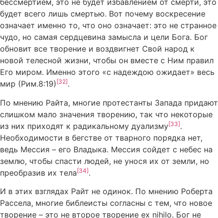
бессмертием, это не будет избавлением от смерти, это
будет всего лишь смертью. Вот почему воскресение
означает именно то, что оно означает: это не странное
чудо, но самая сердцевина замысла и цели Бога. Бог
обновит все творение и воздвигнет Свой народ к
новой телесной жизни, чтобы он вместе с Ним правил
Его миром. Именно этого «с надеждою ожидает» весь
[32]
мир (Рим.8:19)
.
По мнению Райта, многие протестанты Запада придают
слишком мало значения творению, так что некоторые
[33]
из них приходят к радикальному дуализму
.
Необходимости в бегстве от тварного порядка нет,
ведь Мессия – его Владыка. Мессия сойдет с небес на
землю, чтобы спасти людей, не унося их от земли, но
[34]
преобразив их тела
.
И в этих взглядах Райт не одинок. По мнению Роберта
Рассела, многие библеисты согласны с тем, что новое
творение – это не второе творение ex nihilo. Бог не