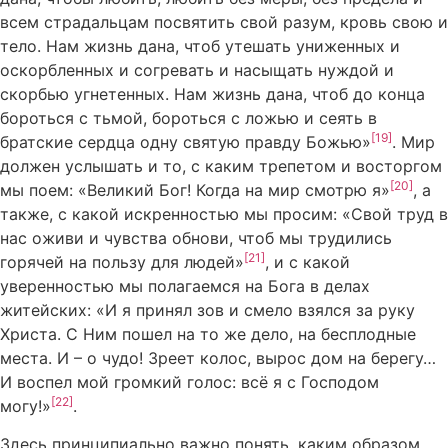
всем страдальцам посвятить свой разум, кровь свою и
тело. Нам жизнь дана, чтоб утешать униженных и
оскорбленных и согревать и насыщать нуждой и
скорбью угнетенных. Нам жизнь дана, чтоб до конца
бороться с тьмой, бороться с ложью и сеять в
[19]
братские сердца одну святую правду Божью»
. Мир
должен услышать и то, с каким трепетом и восторгом
[20]
мы поем: «Великий Бог! Когда на мир смотрю я»
, а
также, с какой искренностью мы просим: «Свой труд в
нас оживи и чувства обнови, чтоб мы трудились
[21]
горячей на пользу для людей»
, и с какой
уверенностью мы полагаемся на Бога в делах
житейских: «И я принял зов и смело взялся за руку
Христа. С Ним пошел на то же дело, на бесплодные
места. И – о чудо! Зреет колос, вырос дом на берегу…
И воспел мой громкий голос: всё я с Господом
[22]
могу!»
.
Здесь принципиально важно понять, каким образом