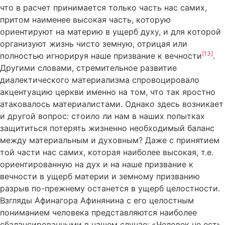
что в расчет принимается только часть нас самих,
притом наименее высокая часть, которую
ориентируют на материю в ущерб духу, и для которой
организуют жизнь чисто земную, отрицая или
[13]
полностью игнорируя наше призвание к вечности
.
Другими словами, стремительное развитие
диалектического материализма спровоцировало
акцентуацию церкви именно на том, что так яростно
атаковалось материалистами. Однако здесь возникает
и другой вопрос: стоило ли нам в наших попытках
защититься потерять жизненно необходимый баланс
между материальным и духовным? Даже с принятием
той части нас самих, которая наиболее высокая, т.е.
ориентированную на дух и на наше призвание к
вечности в ущерб материи и земному призванию
разрыв по-прежнему останется в ущерб целостности.
Взгляды Афинагора Афинянина с его целостным
пониманием человека представляются наиболее
сбалансированными в нашем случае: «Человек не есть