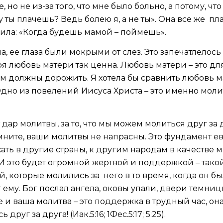
, но не из-за того, что мне было больно, а потому, чт
у ты плачешь? Ведь болею я, а не ты». Она все же пл
ила: «Когда будешь мамой – поймешь».
ела, ее глаза были мокрыми от слез. Это запечатлелос
зря любовь матери так ценна. Любовь матери – это дл
м должны дорожить. Я хотела бы сравнить любовь м
Одно из повелений Иисуса Христа – это именно моли
т дар молитвы, за то, что мы можем молиться друг за 
омните, ваши молитвы не напрасны. Это фундамент 
хать в другие страны, к другим народам в качестве 
 И это будет огромной жертвой и поддержкой – такой
, которые молились за него в то время, когда он бы
ему. Бог послал ангела, оковы упали, двери темниц
е и ваша молитва – это поддержка в трудный час, он
руг за друга! (Иак.5:16; 1Фес.5:17; 5:25).