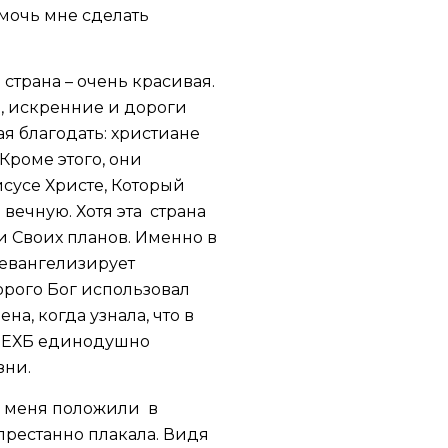
омочь мне сделать
 страна – очень красивая.
, искренние и дороги
я благодать: христиане
Кроме этого, они
исусе Христе, Который
вечную. Хотя эта страна
и Своих планов. Именно в
 евангелизирует
орого Бог использовал
на, когда узнала, что в
и ЕХБ единодушно
зни.
 и меня положили в
престанно плакала. Видя