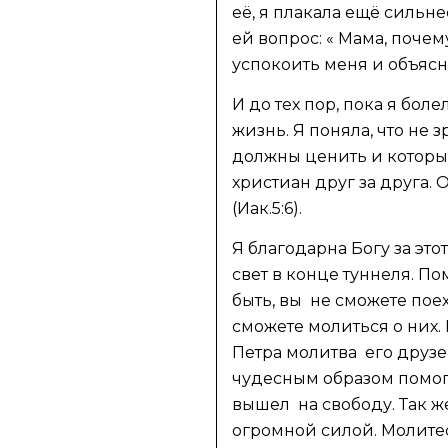
её, я плакала ещё сильнее
ей вопрос: « Мама, почем
успокоить меня и объясн
И до тех пор, пока я бол
жизнь. Я поняла, что не 
должны ценить и которы
христиан друг за друга. 
(Иак.5:6).
Я благодарна Богу за это
свет в конце туннеля. П
быть, вы не сможете пое
сможете молиться о них.
Петра молитва его друзей
чудесным образом помог 
вышел на свободу. Так ж
огромной силой. Молитесь д