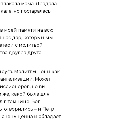
о плакала мама. Я задала
акала, но постаралась
ь в моей памяти на всю
я нас дар, который мы
атери с молитвой
тва друг за друга
друга. Молитвы – они как
евангелизации. Может
миссионеров, но вы
 же, какой была для
л в темнице. Бог
ы отворились – и Пётр
а очень ценна и обладает