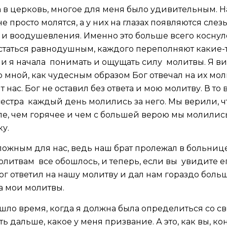
 в церковь, многое для меня было удивительным. 
не просто молятся, а у них на глазах появляются слез
 и воодушевления. Именно это больше всего коснул
 остаться равнодушным, каждого переполняют какие
у и я начала понимать и ощущать силу молитвы. Я ви
мной, как чудесным образом Бог отвечал на их моли
нас. Бог не оставил без ответа и мою молитву. В то 
 сестра каждый день молились за него. Мы верили, 
ле, чем горячее и чем с большей верою мы молились
у.
ложным для нас, ведь наш брат пролежал в больнице
литвам все обошлось, и теперь, если вы увидите его
ог ответил на нашу молитву и дал нам гораздо больш
на мои молитвы.
шло время, когда я должна была определиться со с
ать дальше, какое у меня призвание. А это, как вы, к