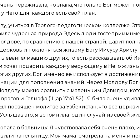
очень переживала, но знала, что только Бог может п
у Него для каждого есть свой план.
ву, учиться в Теолого-педагогическом колледже. Эта
зила чудесная природа. Здесь люди гостеприимные
Молдове, по сравнению с нашей страной, царит полна
 церковь и поклоняться живому Богу Иисусу Христу. 
ь евангелизацию других, то есть рассказывать об И
и хочет подарить каждому верующему в Него жизнь 
гих других, Бог именно ее использует в достижени
 нации для пополнения знаний. Через Молдову Бог
Молдову можно сравнить с маленьким Давидом, кот
рагов и Голиафа (1Цар.17:41-52) . Я была очень удивле
ыл посвящен молитве за Узбекистан, что все церкв
 Услышав это, я вспомнила один случай из своей жи
 попала в больницу. Я чувствовала себя очень плохо,
авили капельницу. Моя мама смотрела на меня и не