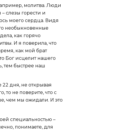
Например, молитва. Люди
ы – слезы горести и
ось моего сердца. Видя
-то необыкновенные
дела, как горячо
твы. И я поверила, что
время, как мой брат
что Бог исцелит нашего
, тем быстрее наш
 22 дня, не открывая
, то не поверите, что с
е, чем мы ожидали. И это
воей специальностью –
онечно, понимаете, для