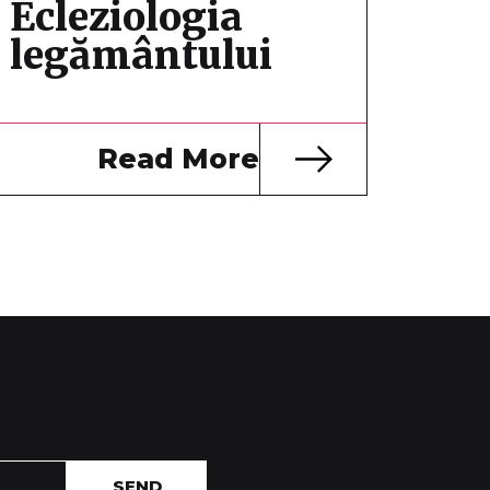
Ecleziologia
legământului
Read More
SEND