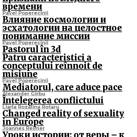
времени
Pavel Poperecinîi
Влияние космологии и
эсхатологии на целостное
понимание миссии
Pavel Poperecinîi
Pastorul în 3d
Patru caracteristici a
conceptului reînnoit de
misiune
Pavel Poperecinîi
Mediatorul, care aduce pace
Alexander Girbu
Înțelegerea conflictului
Liana Rozalina Rotaru
Changed reality of sexuality
in Europe
Joannes Reimer
Уроки истории: от веры – к