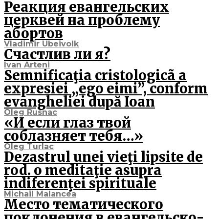
Реакция евангельских
церквей на проблему
абортов
Vladimir Ubeivolk
Счастлив ли я?
Ivan Arteni
Semnificaţia cristologicã a
expresiei „ego eimi”, conform
evangheliei după Ioan
Oleg Rusnac
«И если глаз твой
соблазняет тебя…»
Oleg Turlac
Dezastrul unei vieţi lipsite de
rod. o meditaţie asupra
indiferenţei spirituale
Michail Malancea
Место тематического
поклонения в евангельско-