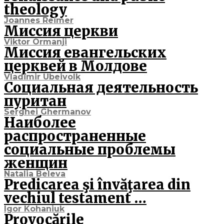
theology
Joannes Reimer
Миссия церкви
Viktor Ormanji
Миссия евангельских
церквей в Молдове
Vladimir Ubeivolk
Социальная деятельность
пуритан
Serghei Ghermanov
Наиболее
распространенные
социальные проблемы
женщин
Natalia Beleva
Predicarea şi învăţarea din
vechiul testament …
Igor Kohaniuk
Provocările