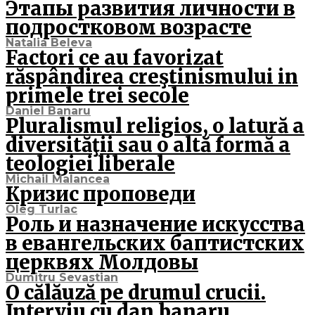
Этапы развития личности в
подростковом возрасте
Natalia Beleva
Factori ce au favorizat
răspândirea creştinismului in
primele trei secole
Daniel Banaru
Pluralismul religios, o latură a
diversităţii sau o altă formă a
teologiei liberale
Michail Malancea
Кризис проповеди
Oleg Turlac
Роль и назначение искусства
в евангельских баптистских
церквях Молдовы
Dumitru Sevastian
O călăuză pe drumul crucii.
Interviu cu dan banaru