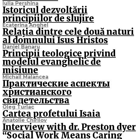
Iulia Pershina
Istoricul dezvoltării
principiilor de slujire
Ecaterina Anghel
Relaţia dintre cele două naturi
al domnului Isus Hristos
Daniel Banaru
Principii teologice privind
modelul evanghelic de
misiune
Michail Malancea
Практические аспекты
христианского
свидетельства
Oleg Turlac
Cartea profetului Isaia
Anatolie Chirilov
Interview with dr. Preston dyer
“Social Work Means Caring