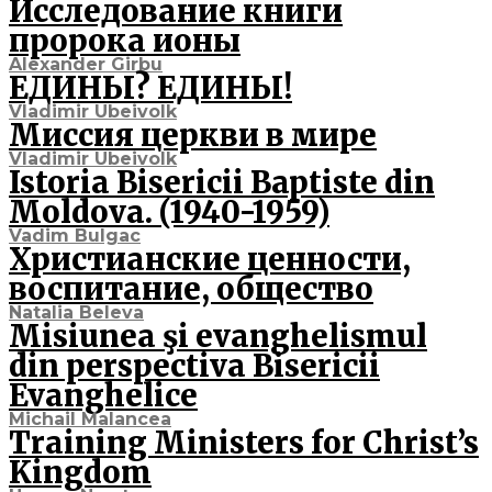
Исследование книги
пророка ионы
Alexander Girbu
ЕДИНЫ? ЕДИНЫ!
Vladimir Ubeivolk
Миссия церкви в мире
Vladimir Ubeivolk
Istoria Bisericii Baptiste din
Moldova. (1940-1959)
Vadim Bulgac
Христианские ценности,
воспитание, общество
Natalia Beleva
Misiunea şi evanghelismul
din perspectiva Bisericii
Evanghelice
Michail Malancea
Training Ministers for Christ’s
Kingdom