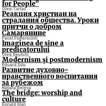
for People”
Oleg Turlac
Реакция христиан на
страдания общества. Уроки
притчи о добром
Cамарянине
Pavel Poperecinîi
Imaginea de sine a
predicatorului
Oleg Reutchi
Modernism şi postmodernism
Eduard Edu
Развитие духовно-
нравственного воспитания
за рубежом
Natalia Beleva
The bridge: worship and
culture
Ronald Man