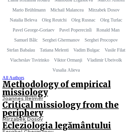
Mario Brühlmann
Michail Malancea
Mirzabek Dosov
Natalia Beleva
Oleg Reutchi
Oleg Rusnac
Oleg Turlac
Pavel George-Goriaev
Pavel Poperecinîi
Ronald Man
Samuel Bâlc
Serghei Ghermanov
Serghei Procopov
Stefan Babalau
Tatiana Melenti
Vadim Bulgac
Vasile Filat
Viacheslav Tsvirinko
Viktor Ormanji
Vladimir Ubeivolk
Vusalia Alieva
All Authors
Methodology of empirical
missiology
Joannes Reimer
Critical missiology from the
periphery
Mirzabek Dosov
Ecleziologia legământului
Serghei Ghermanov