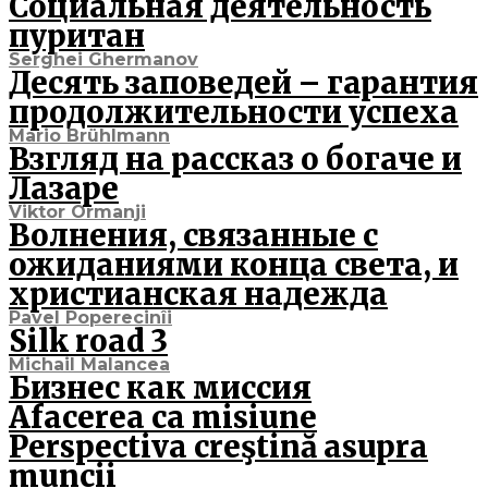
Социальная деятельность
пуритан
Serghei Ghermanov
Десять заповедей – гарантия
продолжительности успеха
Mario Brühlmann
Взгляд на рассказ о богаче и
Лазаре
Viktor Ormanji
Волнения, связанные с
ожиданиями конца света, и
христианская надежда
Pavel Poperecinîi
Silk road 3
Michail Malancea
Бизнес как миссия
Afacerea ca misiune
Perspectiva creştină asupra
muncii