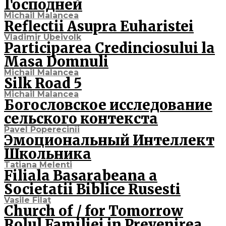
Господней
Michail Malancea
Reflectii Asupra Euharistei
Vladimir Ubeivolk
Participarea Credinciosului la
Masa Domnuli
Michail Malancea
Silk Road 5
Michail Malancea
Богословское исследование
сельского контекста
Pavel Poperecinîi
Эмоциональный Интеллект
Школьника
Tatiana Melenti
Filiala Basarabeana a
Societatii Biblice Rusesti
Vasile Filat
Church of / for Tomorrow
Rolul Familiei in Prevenirea