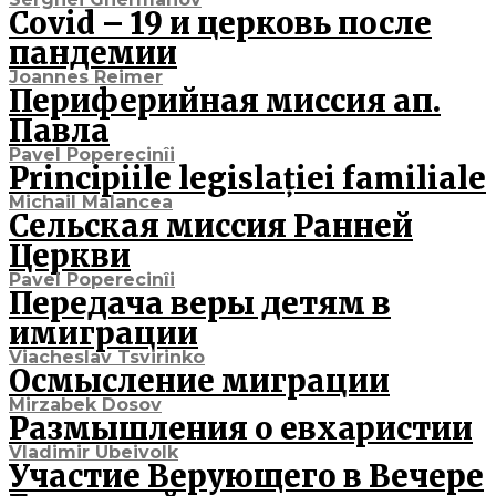
Covid – 19 и церковь после
пандемии
Joannes Reimer
Периферийная миссия ап.
Павла
Pavel Poperecinîi
Principiile legislației familiale
Michail Malancea
Сельская миссия Ранней
Церкви
Pavel Poperecinîi
Передача веры детям в
имиграции
Viacheslav Tsvirinko
Осмысление миграции
Mirzabek Dosov
Размышления о евхаристии
Vladimir Ubeivolk
Участие Верующего в Вечере