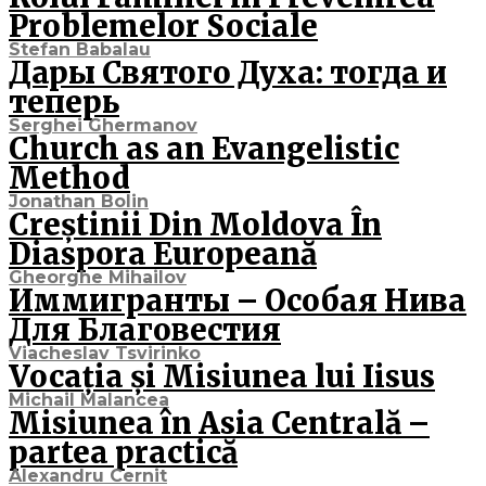
Problemelor Sociale
Stefan Babalau
Дары Святого Духа: тогда и
теперь
Serghei Ghermanov
Church as an Evangelistic
Method
Jonathan Bolin
Creștinii Din Moldova În
Diaspora Europeană
Gheorghe Mihailov
Иммигранты – Особая Нива
Для Благовестия
Viacheslav Tsvirinko
Vocația și Misiunea lui Iisus
Michail Malancea
Misiunea în Asia Centrală –
partea practică
Alexandru Cernit