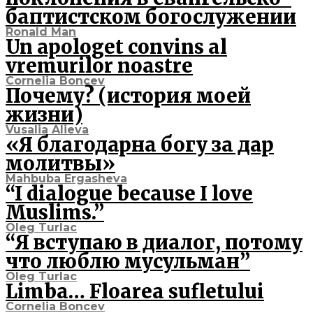
баптистском богослужении
Ronald Man
Un apologet convins al
vremurilor noastre
Cornelia Boncev
Почему? (история моей
жизни)
Vusalia Alieva
«Я благодарна богу за дар
молитвы»
Mahbuba Ergasheva
“I dialogue because I love
Muslims.”
Oleg Turlac
“Я вступаю в диалог, потому
что люблю мусульман”
Oleg Turlac
Limba… Floarea sufletului
Cornelia Boncev