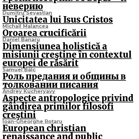
неверию
Dumitru Sevastian
Unicitatea lui Isus Cristos
Michail Malancea
Oroarea crucificării
Daniel Banaru
Dimensiunea holistică a
misiunii creştine în contextul
europei de răsărit
Samuel Bâlc
Роль предания и общины в
толковании писания
Andrey Kucheryavy
Aspecte antropologice privind
gândirea primilor filosofi
creştini
Ioan-Gheorghe Rotaru
European christian
renaissance and public