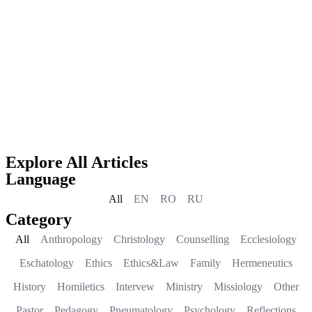
Explore All Articles
Language
All
EN
RO
RU
Category
All
Anthropology
Christology
Counselling
Ecclesiology
Eschatology
Ethics
Ethics&Law
Family
Hermeneutics
History
Homiletics
Intervew
Ministry
Missiology
Other
Pastor
Pedagogy
Pneumatology
Psychology
Reflections