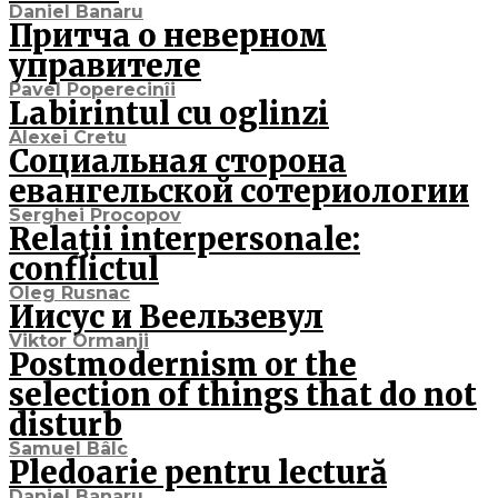
Daniel Banaru
Притча о неверном
управителе
Pavel Poperecinîi
Labirintul cu oglinzi
Alexei Cretu
Социальная сторона
евангельской сотериологии
Serghei Procopov
Relaţii interpersonale:
conflictul
Oleg Rusnac
Иисус и Веельзевул
Viktor Ormanji
Postmodernism or the
selection of things that do not
disturb
Samuel Bâlc
Pledoarie pentru lectură
Daniel Banaru