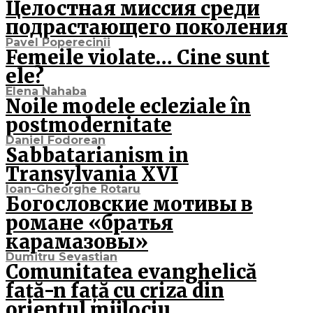
Целостная миссия среди
подрастающего поколения
Pavel Poperecinîi
Femeile violate… Cine sunt
ele?
Elena Nahaba
Noile modele ecleziale în
postmodernitate
Daniel Fodorean
Sabbatarianism in
Transylvania XVI
Ioan-Gheorghe Rotaru
Богословские мотивы в
романе «братья
карамазовы»
Dumitru Sevastian
Comunitatea evanghelică
față-n față cu criza din
orientul mijlociu