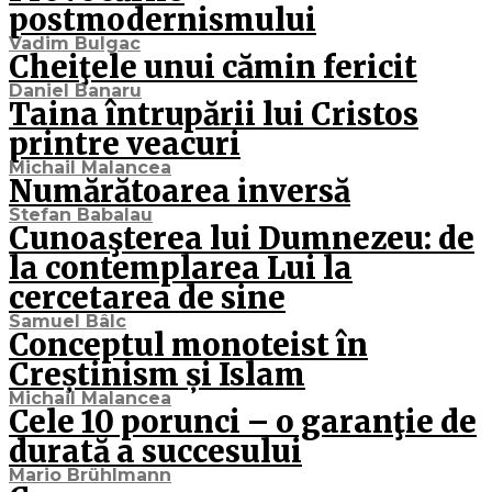
postmodernismului
Vadim Bulgac
Cheiţele unui cămin fericit
Daniel Banaru
Taina întrupării lui Cristos
printre veacuri
Michail Malancea
Numărătoarea inversă
Stefan Babalau
Cunoaşterea lui Dumnezeu: de
la contemplarea Lui la
cercetarea de sine
Samuel Bâlc
Conceptul monoteist în
Creștinism și Islam
Michail Malancea
Cele 10 porunci – o garanţie de
durată a succesului
Mario Brühlmann