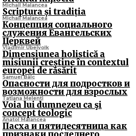
Michail Malancea
Scriptura și tradiția
Michail Malancea
Концепция социального
служения Евангельских
Церквей
Vladimir Ubeivolk
Dimensiunea holistică a
misiunii creștine în contextul
europei de răsărit
Samuel Bâlc
Опасности для подростков и
возможности для взрослых
Tatiana Melenti
Voia lui dumnezeu ca şi
concept teologic
Anatol Malancea
Пасха и пятидесятница как
признаки последнего