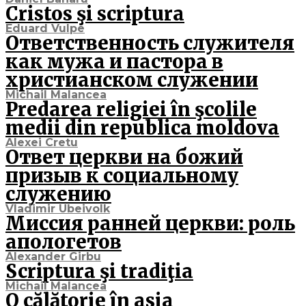
Cristos şi scriptura
Eduard Vulpe
Ответственность служителя
как мужа и пастора в
христианском служении
Michail Malancea
Predarea religiei în şcolile
medii din republica moldova
Alexei Cretu
Ответ церкви на божий
призыв к социальному
служению
Vladimir Ubeivolk
Миссия ранней церкви: роль
апологетов
Alexander Girbu
Scriptura şi tradiţia
Michail Malancea
O călătorie în asia