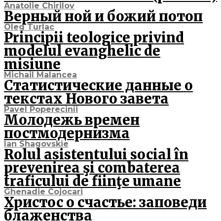
Anatolie Chirilov
Верный ной и божий потоп
Oleg Turlac
Principii teologice privind
modelul evanghelic de
misiune
Michail Malancea
Статистические данные о
текстах Нового завета
Pavel Poperecinîi
Молодежь времен
постмодернизма
Ian Shagovskie
Rolul asistentului social în
prevenirea şi combaterea
traficului de fiinţe umane
Ghenadie Cojocari
Христос о счастье: заповеди
блаженства