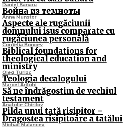
Daniel Banaru
Война из темноты
Anna Munster
Aspecte ale rugăciunii
domnului isus comparate cu
rugăciunea personală
Cornelia Boncev
Biblical foundations for
theological education and
ministry
Oleg Turlac
Teologia decalogului
Marcel Antohi
Să ne îndrăgostim de vechiul
testament
Anatolie Chirilov
Pilda unui tată risipitor –
Dragostea risipitoare a tatălui
Michail Malancea