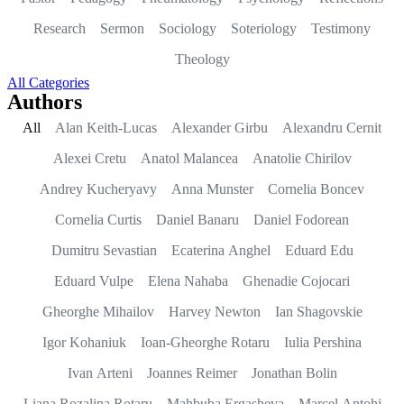
Research
Sermon
Sociology
Soteriology
Testimony
Theology
All Categories
Authors
All
Alan Keith-Lucas
Alexander Girbu
Alexandru Cernit
Alexei Cretu
Anatol Malancea
Anatolie Chirilov
Andrey Kucheryavy
Anna Munster
Cornelia Boncev
Cornelia Curtis
Daniel Banaru
Daniel Fodorean
Dumitru Sevastian
Ecaterina Anghel
Eduard Edu
Eduard Vulpe
Elena Nahaba
Ghenadie Cojocari
Gheorghe Mihailov
Harvey Newton
Ian Shagovskie
Igor Kohaniuk
Ioan-Gheorghe Rotaru
Iulia Pershina
Ivan Arteni
Joannes Reimer
Jonathan Bolin
Liana Rozalina Rotaru
Mahbuba Ergasheva
Marcel Antohi