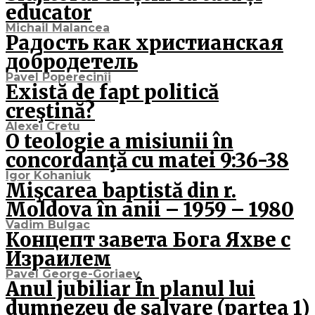
educator
Michail Malancea
Радость как христианская
добродетель
Pavel Poperecinîi
Există de fapt politică
creştină?
Alexei Cretu
O teologie a misiunii în
concordanţă cu matei 9:36-38
Igor Kohaniuk
Mişcarea baptistă din r.
Moldova în anii – 1959 – 1980
Vadim Bulgac
Концепт завета Бога Яхве с
Израилем
Pavel George-Goriaev
Anul jubiliar În planul lui
dumnezeu de salvare (partea 1)