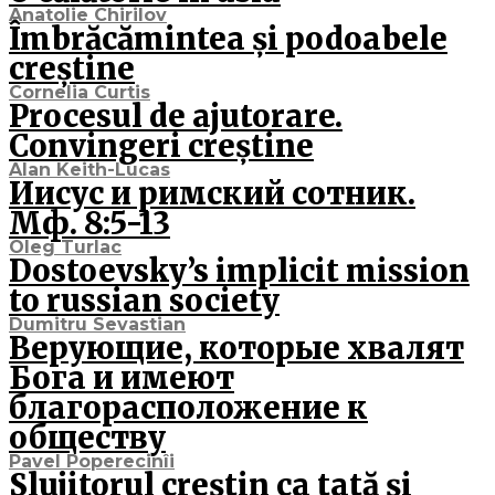
Anatolie Chirilov
Îmbrăcămintea și podoabele
creștine
Cornelia Curtis
Procesul de ajutorare.
Convingeri creștine
Alan Keith-Lucas
Иисус и римский сотник.
Мф. 8:5-13
Oleg Turlac
Dostoevsky’s implicit mission
to russian society
Dumitru Sevastian
Верующие, которые хвалят
Бога и имеют
благорасположение к
обществу
Pavel Poperecinîi
Slujitorul creștin ca tată și