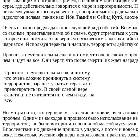
призывающих к насилию. Причем, в основном они находятся 
суры, где действительно говорится о мире и веротерпимости. 
числа мусульманского духовенства, воспринимается радикальны
идеологов ислама, таких как: Ибн Тамийя и Сейид Кутб, вдо
Очень сложно предугадать последующий ход событий. Возможны
со своими представлениями об исламе, будут стремиться к ус
которое они посчитают неверным и языческим – «джахилийским
шариатом. Используя теракты и насилие, террористы действуют
Прогнозы неутешительны еще и потому, что очень сложно прони
чем и идут на все. Они верят, что после смерти их ждет наград
Прогнозы неутешительны еще и потому,
что очень сложно проникнуть в систему
террористов, заранее узнать о терактах и
предотвратить их. В своей слепой вере
фанатики не считаются ни с чем и идут на
все.
Несмотря на то, что терроризм – явление не новое, очень сло
проблем. Одним из выходов в прошлом было использование не 
террористов, не были восприняты основной массой мусульман.
Впоследствии их движение пришло в упадок, а потом и вовсе 
веке. Некоторые русские офицеры использовали практику захо