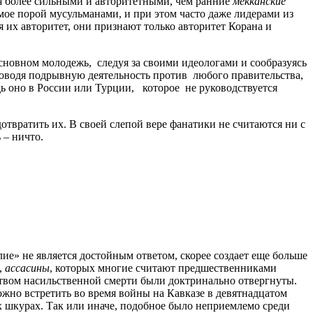
ся более сильными и авторитетными, чем ранние
мекканские
емое порой мусульманами, и при этом часто даже лидерами из
 их авторитет, они признают только авторитет Корана и
новном молодежь, следуя за своими идеологами и сообразуясь
роводя подрывную деятельность против любого правительства,
ь оно в России или Турции, которое не руководствуется
отвратить их. В своей слепой вере фанатики не считаются ни с
 – ничто.
ие» не является достойным ответом, скорее создает еще больше
,
ассасины
, которых многие считают предшественниками
ством насильственной смерти были доктринально отвергнуты.
жно встретить во время войны на Кавказе в девятнадцатом
х шкурах. Так или иначе, подобное было неприемлемо среди