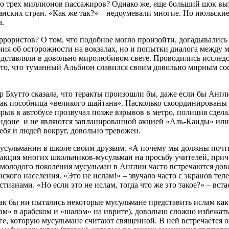
ло трех миллионов пассажиров? Однако же, еще больший шок выз
анских стран. «Как же так?» – недоумевали многие. Но июльски
а.
рористов? О том, что подобное могло произойти, догадывались 
ния об осторожности на вокзалах, но и попытки диалога между
едставляли в довольно миролюбивом свете. Проводились исслед
а то, что туманный Альбион славился своим довольно мирным со
хутто сказала, что теракты произошли бы, даже если бы Англия
как пособница «великого шайтана». Насколько скоординированы
взрыв в автобусе прозвучал позже взрывов в метро, полиция сдел
ондоне и не являются запланированной акцией «Аль-Каиды» или 
себя и людей вокруг, довольно тревожен.
-мусульманин в школе своим друзьям. «А почему мы должны почт
реакция многих школьников-мусульман на просьбу учителей, при
и молодого поколения мусульман в Англии часто встречаются до
ого населения. «Это не ислам!» – звучало часто с экранов теле
ианами. «Но если это не ислам, тогда что же это такое?» – вст
 Как бы ни пытались некоторые мусульмане представить ислам ка
ам» в арабском и «шалом» на иврите), довольно сложно избежать
е, которую мусульмане считают священной. В ней встречается ок