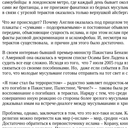
самоубийцы в лондонском метро, где каждый день бывает око
сами же британцы, а не приезжие фанатики из бедных мусульм
в связи с угрозой терактов оказались только верхушкой айсберг
Что же происходит? Почему Англия оказалась под прицелом тер
плакаты с «сумками – подозреваемыми» и постоянные объявле
передачи, объясняющие сущность ислама, и при этом ислам пр
факты расовой дискриминации и
исламофобии
. И, несмотря н
терактов существовала, и причин для этого было достаточно.
В своем интервью бывший премьер-министр Пакистана Беназир Б
с Америкой она оказалась в черном списке Осамы Бен Ладена 
судить все еще сложно. Исходя из того, что 7 июля 2005 года 
связаться со своими пособниками. Но, даже если события в Л
того, что молодые мусульмане готовы отправить на тот свет и 
«Я тоже стал бы террористом» – радостно заявляет подросток
кто погибли в Пакистане, Палестине, Чечне?» – такова была 
воспоминание о погибших в терактах. Наряду с тем, что сред
совершенно иную реакцию со стороны более зрелого мусульманск
доказывал имам на встрече-диалоге между мусульманами и христ
Проблема, однако, заключается в том, что это все-таки ислам.
религии можно перевести как мир («ислам» – мир, сродни «сал
Достаточно обратиться к первоисточнику ислама – Корану, книг