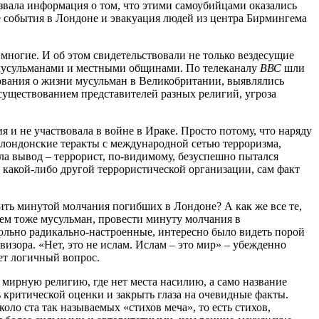
вала информация о том, что этими самоубийцами оказались
е события в Лондоне и эвакуация людей из центра Бирмингема
многие. И об этом свидетельствовали не только вездесущие
 мусульманами и местными общинами. По телеканалу
ВВС
шли
ования о жизни мусульман в Великобритании, выявлялись
существованием представителей разных религий, угроза
 и не участвовала в войне в Ираке. Просто потому, что наряду
 лондонские теракты с международной сетью терроризма,
ала вывод – террорист, по-видимому, безуспешно пытался
какой-либо другой террористической организации, сам факт
ить минутой молчания погибших в Лондоне? А как же все те,
чем тоже мусульман, провести минуту молчания в
вольно радикально-настроенные, интересно было видеть порой
визора. «Нет, это не ислам. Ислам – это мир» – убежденно
ает логичный вопрос.
к мирную религию, где нет места насилию, а само название
 критической оценки и закрыть глаза на очевидные факты.
оло ста так называемых «стихов меча», то есть стихов,