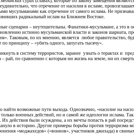
в
мединских
сурах (главах), которые по закону замещения являют
Неудивительно, что отречение от насилия в исламе, провозглаша
ми мусульманами как отречение от самого ислама. Не признавая
хновивших радикальный ислам на Ближнем Востоке.
е сценарии – неутешительны. Фанатики-мусульмане, а это в ос
тановлению истинно мусульманской власти и законов шариата, п
». Таковым, по их мнению, является любое правительство, буд
 по принципу – «убить одного, запугать тысячу».
кнуть в систему террористов, заранее узнать о терактах и пред
а – рай, по сравнению с которым ни жизнь на земле, ни их смерть
жно найти возможные пути выхода. Однозначно, «насилие на насил
только военных действий, но и самой же идеологии ислама. Так
 Их действия были осуждены, а их мечты попасть в рай посред
кануло в историю. Другие примеры борьбы против терроризма мо
ронения «моджахедов» («воинов», участников джихада) в свины