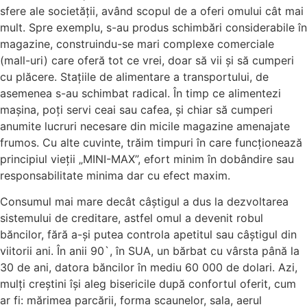
sfere ale societății, având scopul de a oferi omului cât mai
mult. Spre exemplu, s-au produs schimbări considerabile în
magazine, construindu-se mari complexe comerciale
(mall-uri) care oferă tot ce vrei, doar să vii și să cumperi
cu plăcere. Stațiile de alimentare a transportului, de
asemenea s-au schimbat radical. În timp ce alimentezi
mașina, poți servi ceai sau cafea, și chiar să cumperi
anumite lucruri necesare din micile magazine amenajate
frumos. Cu alte cuvinte, trăim timpuri în care funcționează
principiul vieții „MINI-MAX”, efort minim în dobândire sau
responsabilitate minima dar cu efect maxim.
Consumul mai mare decât câștigul a dus la dezvoltarea
sistemului de creditare, astfel omul a devenit robul
băncilor, fără a-și putea controla apetitul sau câștigul din
viitorii ani. În anii 90`, în SUA, un bărbat cu vârsta până la
30 de ani, datora băncilor în mediu 60 000 de dolari. Azi,
mulți creștini își aleg bisericile după confortul oferit, cum
ar fi: mărimea parcării, forma scaunelor, sala, aerul