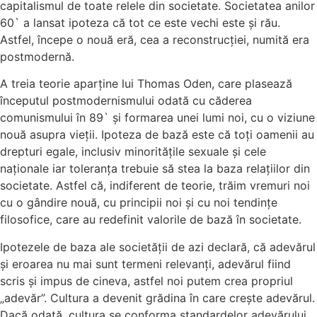
capitalismul de toate relele din societate. Societatea anilor
60` a lansat ipoteza că tot ce este vechi este și rău.
Astfel, începe o nouă eră, cea a reconstrucției, numită era
postmodernă.
A treia teorie aparține lui Thomas Oden, care plasează
începutul postmodernismului odată cu căderea
comunismului în 89` și formarea unei lumi noi, cu o viziune
nouă asupra vieții. Ipoteza de bază este că toți oamenii au
drepturi egale, inclusiv minoritățile sexuale și cele
naționale iar toleranța trebuie să stea la baza relațiilor din
societate. Astfel că, indiferent de teorie, trăim vremuri noi
cu o gândire nouă, cu principii noi și cu noi tendințe
filosofice, care au redefinit valorile de bază în societate.
Ipotezele de baza ale societății de azi declară, că adevărul
și eroarea nu mai sunt termeni relevanți, adevărul fiind
scris și impus de cineva, astfel noi putem crea propriul
„adevăr”. Cultura a devenit grădina în care crește adevărul.
Dacă odată, cultura se conforma standardelor adevărului,