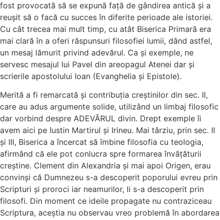
fost provocată să se expună față de gândirea antică și a
reușit să o facă cu succes în diferite perioade ale istoriei.
Cu cât trecea mai mult timp, cu atât Biserica Primară era
mai clară în a oferi răspunsuri filosofiei lumii, dând astfel,
un mesaj lămurit privind adevărul. Ca și exemple, ne
servesc mesajul lui Pavel din areopagul Atenei dar și
scrierile apostolului Ioan (Evanghelia și Epistole).
Merită a fi remarcată și contribuția creștinilor din sec. II,
care au adus argumente solide, utilizând un limbaj filosofic
dar vorbind despre ADEVĂRUL divin. Drept exemple îi
avem aici pe Iustin Martirul și Irineu. Mai târziu, prin sec. II
și III, Biserica a încercat să îmbine filosofia cu teologia,
afirmând că ele pot conlucra spre formarea învățăturii
creștine. Clement din Alexandria și mai apoi Origen, erau
convinși că Dumnezeu s-a descoperit poporului evreu prin
Scripturi și proroci iar neamurilor, li s-a descoperit prin
filosofi. Din moment ce ideile propagate nu contraziceau
Scriptura, aceștia nu observau vreo problemă în abordarea