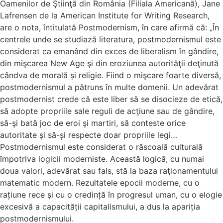
Oamenilor de Ştiinţă din România (Filiala Americană), Jane
Lafrensen de la American Institute for Writing Research,
are o nota, întitulată Postmodernism, în care afirmă că: „În
centrele unde se studiază literatura, postmodernismul este
considerat ca emanând din exces de liberalism în gândire,
din mişcarea New Age şi din eroziunea autorităţii deţinută
cândva de morală și religie. Fiind o mişcare foarte diversă,
postmodernismul a pătruns în multe domenii. Un adevărat
postmodernist crede că este liber să se disocieze de etică,
să adopte propriile sale reguli de acţiune sau de gândire,
să-şi bată joc de eroi şi martiri, să conteste orice
autoritate și să-și respecte doar propriile legi…
Postmodernismul este considerat o răscoală culturală
împotriva logicii moderniste. Această logică, cu numai
doua valori, adevărat sau fals, stă la baza raţionamentului
matematic modern. Rezultatele epocii moderne, cu o
rațiune rece și cu o credință în progresul uman, cu o elogie
excesivă a capacității capitalismului, a dus la apariția
postmodernismului.