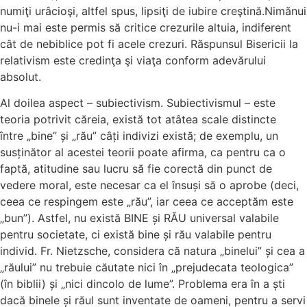
numiţi urâcioşi, altfel spus, lipsiţi de iubire creştină.Nimănui
nu-i mai este permis să critice crezurile altuia, indiferent
cât de nebiblice pot fi acele crezuri. Răspunsul Bisericii la
relativism este credinţa şi viaţa conform adevărului
absolut.
Al doilea aspect – subiectivism. Subiectivismul – este
teoria potrivit căreia, există tot atâtea scale distincte
între „bine” și „rău” câți indivizi există; de exemplu, un
susținător al acestei teorii poate afirma, ca pentru ca o
faptă, atitudine sau lucru să fie corectă din punct de
vedere moral, este necesar ca el însuși să o aprobe (deci,
ceea ce respingem este „rău”, iar ceea ce acceptăm este
„bun”). Astfel, nu există BINE și RĂU universal valabile
pentru societate, ci există bine și rău valabile pentru
individ. Fr. Nietzsche, considera că natura „binelui” și cea a
„răului” nu trebuie căutate nici în „prejudecata teologica”
(în biblii) și „nici dincolo de lume”. Problema era în a ști
dacă binele și răul sunt inventate de oameni, pentru a servi