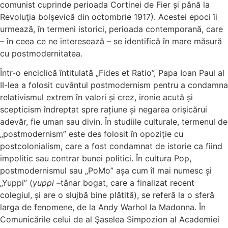
comunist cuprinde perioada Cortinei de Fier și până la
Revoluţia bolşevică din octombrie 1917). Acestei epoci îi
urmează, în termeni istorici, perioada contemporană, care
– în ceea ce ne interesează – se identifică în mare măsură
cu postmodernitatea.
Într-o enciclică întitulată „Fides et Ratio”, Papa Ioan Paul al
II-lea a folosit cuvântul postmodernism pentru a condamna
relativismul extrem în valori și crez, ironie acută și
scepticism îndreptat spre rațiune și negarea orișicărui
adevăr, fie uman sau divin. În studiile culturale, termenul de
„postmodernism” este des folosit în opoziție cu
postcolonialism, care a fost condamnat de istorie ca fiind
impolitic sau contrar bunei politici. În cultura Pop,
postmodernismul sau „PoMo” așa cum îl mai numesc și
„Yuppi” (
yuppi
–tânar bogat, care a finalizat recent
colegiul, și are o slujbă bine plătită), se referă la o sferă
larga de fenomene, de la Andy Warhol la Madonna. În
Comunicările celui de al Şaselea Simpozion al Academiei