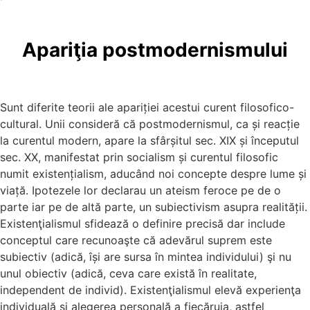
Apariţia postmodernismului
Sunt diferite teorii ale apariției acestui curent filosofico-
cultural. Unii consideră că postmodernismul, ca și reacție
la curentul modern, apare la sfârșitul sec. XIX și începutul
sec. XX, manifestat prin socialism și curentul filosofic
numit existențialism, aducând noi concepte despre lume și
viață. Ipotezele lor declarau un ateism feroce pe de o
parte iar pe de altă parte, un subiectivism asupra realității.
Existenţialismul sfidează o definire precisă dar include
conceptul care recunoaşte că adevărul suprem este
subiectiv (adică, își are sursa în mintea individului) şi nu
unul obiectiv (adică, ceva care există în realitate,
independent de individ). Existenţialismul elevă experienţa
individuală şi alegerea personală a fiecăruia, astfel