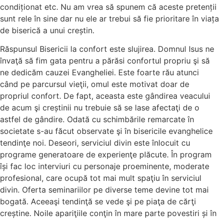
condiționat etc. Nu am vrea să spunem că aceste pretenții
sunt rele în sine dar nu ele ar trebui să fie prioritare în viața
de biserică a unui creștin.
Răspunsul Bisericii la confort este slujirea. Domnul Isus ne
învaţă să fim gata pentru a părăsi confortul propriu şi să
ne dedicăm cauzei Evangheliei. Este foarte rău atunci
când pe parcursul vieţii, omul este motivat doar de
propriul confort. De fapt, aceasta este gândirea veacului
de acum şi creștinii nu trebuie să se lase afectaţi de o
astfel de gândire. Odată cu schimbările remarcate în
societate s-au făcut observate şi în bisericile evanghelice
tendinţe noi. Deseori, serviciul divin este înlocuit cu
programe generatoare de experienţe plăcute. În program
își fac loc interviuri cu personaje proeminente, moderate
profesional, care ocupă tot mai mult spaţiu în serviciul
divin. Oferta seminariilor pe diverse teme devine tot mai
bogată. Aceeaşi tendinţă se vede şi pe piaţa de cărţi
creștine. Noile apariţiile conţin în mare parte povestiri și în