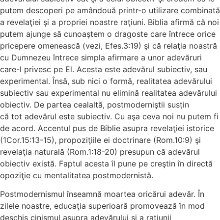
putem descoperi pe amândouă printr-o utilizare combinată
a revelaţiei şi a propriei noastre raţiuni. Biblia afirmă că noi
putem ajunge să cunoaştem o dragoste care întrece orice
pricepere omenească (vezi, Efes.3:19) şi că relaţia noastră
cu Dumnezeu întrece simpla afirmare a unor adevăruri
care-l privesc pe El. Acesta este adevărul subiectiv, sau
experimental. Însă, sub nici o formă, realitatea adevărului
subiectiv sau experimental nu elimină realitatea adevărului
obiectiv. De partea cealaltă, postmoderniştii susțin
că tot adevărul este subiectiv. Cu aşa ceva noi nu putem fi
de acord. Accentul pus de Biblie asupra revelaţiei istorice
(1Cor.15:13-15), propoziţiile ei doctrinare (Rom.10:9) şi
revelaţia naturală (Rom.1:18-20) presupun că adevărul
obiectiv există. Faptul acesta îl pune pe creştin în directă
opoziţie cu mentalitatea postmodernistă.
Postmodernismul înseamnă moartea oricărui adevăr. În
zilele noastre, educaţia superioară promovează în mod
deschis cinismul asupra adevărului şi a raţiunii