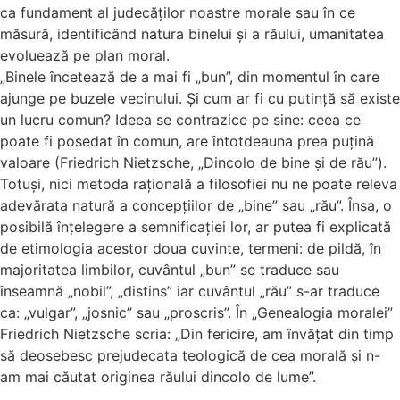
ca fundament al judecăților noastre morale sau în ce
măsură, identificând natura binelui și a răului, umanitatea
evoluează pe plan moral.
„Binele încetează de a mai fi „bun”, din momentul în care
ajunge pe buzele vecinului. Și cum ar fi cu putință să existe
un lucru comun? Ideea se contrazice pe sine: ceea ce
poate fi posedat în comun, are întotdeauna prea puțină
valoare (Friedrich Nietzsche, „Dincolo de bine și de rău”).
Totuși, nici metoda rațională a filosofiei nu ne poate releva
adevărata natură a concepțiilor de „bine” sau „rău”. Însa, o
posibilă înțelegere a semnificației lor, ar putea fi explicată
de etimologia acestor doua cuvinte, termeni: de pildă, în
majoritatea limbilor, cuvântul „bun” se traduce sau
înseamnă „nobil”, „distins” iar cuvântul „rău” s-ar traduce
ca: „vulgar”, „josnic” sau „proscris”. În „Genealogia moralei”
Friedrich Nietzsche scria: „Din fericire, am învățat din timp
să deosebesc prejudecata teologică de cea morală și n-
am mai căutat originea răului dincolo de lume”.