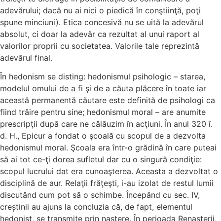
adevărului; dacă nu ai nici o piedică în conştiinţă, poţi
spune minciuni). Etica concesivă nu se uită la adevărul
absolut, ci doar la adevăr ca rezultat al unui raport al
valorilor proprii cu societatea. Valorile tale reprezintă
adevărul final.
În hedonism se disting: hedonismul psihologic – starea,
modelul omului de a fi şi de a căuta plăcere în toate iar
această permanentă căutare este definită de psihologi ca
fiind trăire pentru sine; hedonismul moral – are anumite
prescripţii după care ne călăuzim în acţiuni. În anul 320 î.
d. H., Epicur a fondat o şcoală cu scopul de a dezvolta
hedonismul moral. Şcoala era într-o grădină în care puteai
să ai tot ce-ţi dorea sufletul dar cu o singură condiţie:
scopul lucrului dat era cunoaşterea. Aceasta a dezvoltat o
disciplină de aur. Relaţii frăţeşti, i-au izolat de restul lumii
discutând cum pot să o schimbe. Începând cu sec. IV,
creștinii au ajuns la concluzia că, de fapt, elementul
hedonist, se transmite prin naştere. În perioada Renaşterii,