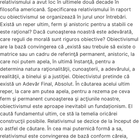
relativismului a avut loc în ultimele două decade în
filosofia americană. Specificarea relativismului în raport
cu obiectivismul se organizează în jurul unor întrebări.
Există un reper ultim, ferm şi anistoric pentru a stabili ce
este raţional? Dacă cunoaşterea noastră este adevărată,
care reguli de morală sunt riguros obiective? Obiectivismul
are la bază convingerea că „există sau trebuie să existe o
matrice sau un cadru de referinţă permanent, anistoric, la
care noi putem apela, în ultimă înstanţă, pentru a
determina natura raţionalităţii, cunoaşterii, a adevărului, a
realităţii, a binelui şi a justiţiei. Obiectivistul pretinde că
există un Adevăr Final, Absolut. În căutarea acelui ultim
reper, la care am putea apela, pentru a rezema pe ceva
ferm şi permanent cunoaşterea şi acţiunile noastre,
obiectivismul este aproape inevitabil un fundaționism. El
caută fundamentul ultim, ce stă la temelia oricărei
construcţii posibile. Relativismul se dezice de la început de
o astfel de căutare. În cea mai puternică formă a sa,
relativismul este convingerea de bază conform căreia,