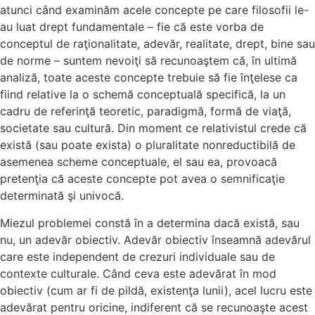
atunci când examinăm acele concepte pe care filosofii le-
au luat drept fundamentale – fie că este vorba de
conceptul de raţionalitate, adevăr, realitate, drept, bine sau
de norme – suntem nevoiţi să recunoaştem că, în ultimă
analiză, toate aceste concepte trebuie să fie înţelese ca
fiind relative la o schemă conceptuală specifică, la un
cadru de referinţă teoretic, paradigmă, formă de viaţă,
societate sau cultură. Din moment ce relativistul crede că
există (sau poate exista) o pluralitate nonreductibilă de
asemenea scheme conceptuale, el sau ea, provoacă
pretenţia că aceste concepte pot avea o semnificaţie
determinată şi univocă.
Miezul problemei constă în a determina dacă există, sau
nu, un adevăr obiectiv. Adevăr obiectiv înseamnă adevărul
care este independent de crezuri individuale sau de
contexte culturale. Când ceva este adevărat în mod
obiectiv (cum ar fi de pildă, existenţa lunii), acel lucru este
adevărat pentru oricine, indiferent că se recunoaşte acest