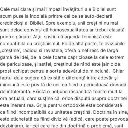
Cele mai clare şi mai limpezi învăţături ale Bibliei sunt
acum puse la îndoială printre cei ce se auto-declară
credincioşi ai Bibliei. Spre exemplu, unii creștini nu mai
sunt deloc convinși că homosexualitatea ar trebui clasată
printre păcate. Alţii, susțin că agenda feministă este
compatibilă cu creştinismul. Pe de altă parte, televiziunile
„creştine”, radioul și revistele, oferă o nefiresc de largă
gamă de idei, de la cele foarte capricioase la cele extrem
de periculoase, şi astfel, creştinul de rând este jalnic de
prost echipat pentru a sorta adevărul de minciună. Chiar
faptul de a sugera că există o diferenţă între adevăr şi
minciună este privită de unii ca fiind o periculoasă dovadă
de intoleranţă. Există o noţiune răspândită foarte mult la
ora actuală, care susține că, orice dispută asupra doctrinei
este inerent rea. Grija pentru ortodoxie este considerată
ca fiind incompatibilă cu unitatea creştină. Doctrina în sine,
este etichetată ca fiind divizivă (adică, care poate provoca
dezbinare), iar cei care fac din doctrină o problemă, sunt