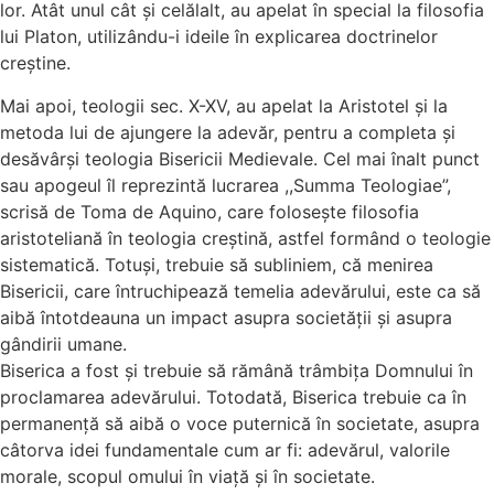
lor. Atât unul cât și celălalt, au apelat în special la filosofia
lui Platon, utilizându-i ideile în explicarea doctrinelor
creștine.
Mai apoi, teologii sec. X-XV, au apelat la Aristotel și la
metoda lui de ajungere la adevăr, pentru a completa și
desăvârși teologia Bisericii Medievale. Cel mai înalt punct
sau apogeul îl reprezintă lucrarea ,,Summa Teologiae”,
scrisă de Toma de Aquino, care folosește filosofia
aristoteliană în teologia creștină, astfel formând o teologie
sistematică. Totuși, trebuie să subliniem, că menirea
Bisericii, care întruchipează temelia adevărului, este ca să
aibă întotdeauna un impact asupra societății și asupra
gândirii umane.
Biserica a fost și trebuie să rămână trâmbița Domnului în
proclamarea adevărului. Totodată, Biserica trebuie ca în
permanență să aibă o voce puternică în societate, asupra
câtorva idei fundamentale cum ar fi: adevărul, valorile
morale, scopul omului în viață și în societate.