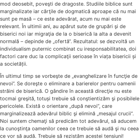
mod deosebit, poveşti de dragoste. Studiile biblice sunt
marginalizate iar cărţile de dogmatică aproape că nu mai
sunt pe masă – ce este adevărat, acum nu mai este
relevant. În ultimii ani, au apărut sute de grupări şi de
biserici noi iar migraţia de la o biserică la alta a devenit
normală – depinde de „ofertă“. Rezultatul: se dezvoltă un
individualism puternic combinat cu iresponsabilitatea, doi
factori care duc la complicaţii serioase în viața bisericii și
a societății.
În ultimul timp se vorbeşte de „evanghelizare în funcţie de
nevoi”. Se doreşte o eliminare a barierelor pentru oamenii
străini de biserică. O gândire în această direcţie nu este
tocmai greşită, totuși trebuie să conştientizăm şi posibilele
pericolele. Există o orientare „după nevoi“, care
marginalizează adevărul biblic şi elimină „mesajul crucii“.
Noi suntem chemaţi să predicăm tot adevărul, să aducem
la cunoştinţa oamenilor ceea ce trebuie să audă şi nu ceea
ce vor să audă. Trebuie să rezistăm acestei tensiuni!