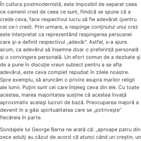
În cultura postmodernistă, este imposibil de separat ceea
ce oamenii cred de ceea ce sunt, fiindcă se spune că a
crede ceva, face respectivul lucru să fie adevărat (pentru
cei ce-l cred). Prin urmare, a respinge conţinutul unui crez
este interpretat ca reprezentând respingerea persoanei
care şi-a definit respectivul „adevăr”. Astfel, s-a ajuns
acum, ca adevărul să însemne doar o preferinţă personală
şi o convingere personală. Un efort comun de a dezbate şi
de a pune în discuţie vreun subiect pentru a se afla
adevărul, este ceva complet repudiat în zilele noastre.
Spre exemplu, să aruncăm o privire asupra marilor religii
ale lumii. Puţini sunt cei care înţeleg ceva din ele. Cu toate
acestea, marea majoritatea susține că acestea învaţă
aproximativ acelaşi lucruri de bază. Preocuparea majoră a
devenit în a găsi spiritualitatea care se „potriveşte”
fiecăreia în parte.
Sondajele lui George Barna ne arată că: „aproape patru din
zece adulţi au căzut de acord că atunci când un creștin, un