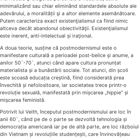
minimalizând sau chiar eliminând standardele absolute ale
adevărului, a moralității şi a altor elemente asemănătoare.
Putem caracteriza exact existenţialismul ca fiind nimic
altceva decât abandonul obiectivităţii. Existenţialismul
este inerent, anti-intelectual și iraţional.
A doua teorie, susține că postmodernismul este o
manifestare culturală a perioadei post-belice și anume, a
anilor 50`-70`, atunci când apare cultura pronunțat
materialista și a bunăstării sociale. Tot atunci, din școli
este scoasă educația creștină, fiind considerată prea
învechită și nefolositoare, iar societatea trece printr-o
revoluție sexuală, manifestată prin mișcarea „hippie” și
mișcarea feministă.
Potrivit lui Veith, începutul postmodernismului are loc în
anii 60`, când pe de o parte se dezvoltă tehnologia și
democrația americană iar pe de altă parte, are loc războiul
din Vietnam și revoluțiile studențești, care învinovățeau