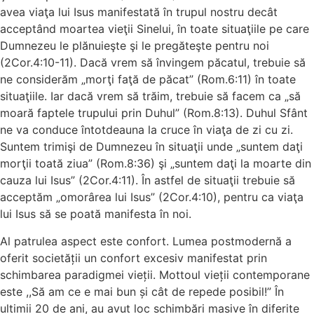
avea viaţa lui Isus manifestată în trupul nostru decât
acceptând moartea vieţii Sinelui, în toate situaţiile pe care
Dumnezeu le plănuieşte şi le pregăteşte pentru noi
(2Cor.4:10-11). Dacă vrem să învingem păcatul, trebuie să
ne considerăm „morţi faţă de păcat” (Rom.6:11) în toate
situaţiile. Iar dacă vrem să trăim, trebuie să facem ca „să
moară faptele trupului prin Duhul” (Rom.8:13). Duhul Sfânt
ne va conduce întotdeauna la cruce în viaţa de zi cu zi.
Suntem trimişi de Dumnezeu în situaţii unde „suntem daţi
morţii toată ziua” (Rom.8:36) şi „suntem daţi la moarte din
cauza lui Isus” (2Cor.4:11). În astfel de situaţii trebuie să
acceptăm „omorârea lui Isus” (2Cor.4:10), pentru ca viaţa
lui Isus să se poată manifesta în noi.
Al patrulea aspect este confort. Lumea postmodernă a
oferit societății un confort excesiv manifestat prin
schimbarea paradigmei vieții. Mottoul vieții contemporane
este ,,Să am ce e mai bun și cât de repede posibil!” În
ultimii 20 de ani, au avut loc schimbări masive în diferite