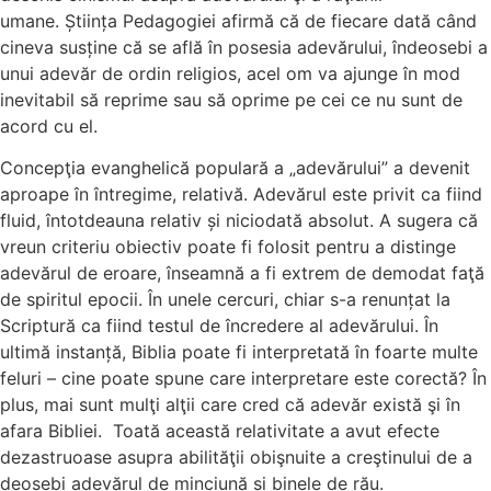
umane. Știința Pedagogiei afirmă că de fiecare dată când
cineva susține că se află în posesia adevărului, îndeosebi a
unui adevăr de ordin religios, acel om va ajunge în mod
inevitabil să reprime sau să oprime pe cei ce nu sunt de
acord cu el.
Concepţia evanghelică populară a „adevărului” a devenit
aproape în întregime, relativă. Adevărul este privit ca fiind
fluid, întotdeauna relativ și niciodată absolut. A sugera că
vreun criteriu obiectiv poate fi folosit pentru a distinge
adevărul de eroare, înseamnă a fi extrem de demodat faţă
de spiritul epocii. În unele cercuri, chiar s-a renunțat la
Scriptură ca fiind testul de încredere al adevărului. În
ultimă instanță, Biblia poate fi interpretată în foarte multe
feluri – cine poate spune care interpretare este corectă? În
plus, mai sunt mulţi alţii care cred că adevăr există şi în
afara Bibliei. Toată această relativitate a avut efecte
dezastruoase asupra abilităţii obişnuite a creştinului de a
deosebi adevărul de minciună și binele de rău.