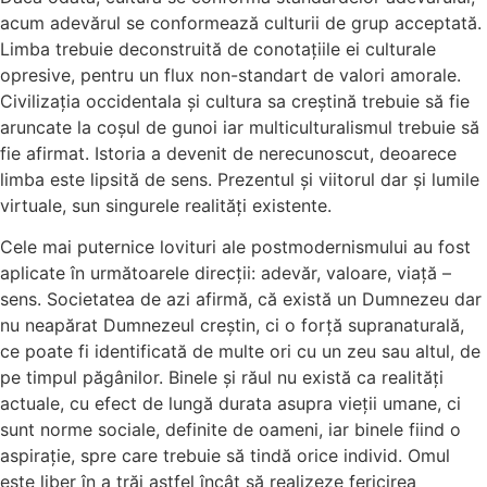
acum adevărul se conformează culturii de grup acceptată.
Limba trebuie deconstruită de conotațiile ei culturale
opresive, pentru un flux non-standart de valori amorale.
Civilizația occidentala și cultura sa creștină trebuie să fie
aruncate la coșul de gunoi iar multiculturalismul trebuie să
fie afirmat. Istoria a devenit de nerecunoscut, deoarece
limba este lipsită de sens. Prezentul și viitorul dar și lumile
virtuale, sun singurele realități existente.
Cele mai puternice lovituri ale postmodernismului au fost
aplicate în următoarele direcții: adevăr, valoare, viață –
sens. Societatea de azi afirmă, că există un Dumnezeu dar
nu neapărat Dumnezeul creștin, ci o forță supranaturală,
ce poate fi identificată de multe ori cu un zeu sau altul, de
pe timpul păgânilor. Binele și răul nu există ca realități
actuale, cu efect de lungă durata asupra vieții umane, ci
sunt norme sociale, definite de oameni, iar binele fiind o
aspirație, spre care trebuie să tindă orice individ. Omul
este liber în a trăi astfel încât să realizeze fericirea