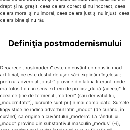
drept şi nu greșit, ceea ce era corect şi nu incorect, ceea
ce era moral şi nu imoral, ceea ce era just şi nu injust, ceea
ce era bine şi nu rău.
Definiţia postmodernismului
Deoarece „postmodern” este un cuvânt compus în mod
artificial, ne este destul de uşor să-i explicăm înţelesul;
prefixul adverbial „post-” provine din latina literară, unde
era folosit cu un sens extrem de precis: „după (aceea)”. În
ceea ce ține de termenul „modern” (sau derivatul lui,
„modernitate”), lucrurile sunt puțin mai complicate. Sursele
lingvistice ne indică adverbul latin „modo” (de curând, în
curând) ca origine a cuvântului „modern”. La rândul lui,
„modo” provine din substantivul masculin „modus” (-i),