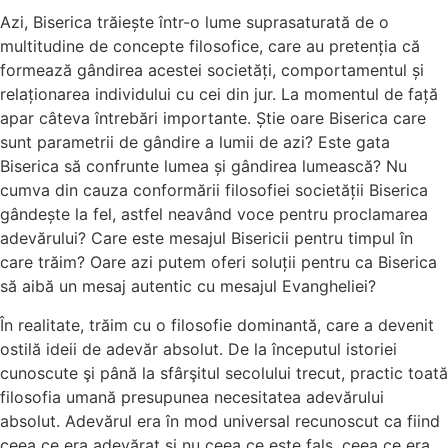
Azi, Biserica trăiește într-o lume suprasaturată de o
multitudine de concepte filosofice, care au pretenția că
formează gândirea acestei societăți, comportamentul și
relaționarea individului cu cei din jur. La momentul de față
apar câteva întrebări importante. Știe oare Biserica care
sunt parametrii de gândire a lumii de azi? Este gata
Biserica să confrunte lumea și gândirea lumească? Nu
cumva din cauza conformării filosofiei societății Biserica
gândește la fel, astfel neavând voce pentru proclamarea
adevărului? Care este mesajul Bisericii pentru timpul în
care trăim? Oare azi putem oferi soluții pentru ca Biserica
să aibă un mesaj autentic cu mesajul Evangheliei?
În realitate, trăim cu o filosofie dominantă, care a devenit
ostilă ideii de adevăr absolut. De la începutul istoriei
cunoscute şi până la sfârşitul secolului trecut, practic toată
filosofia umană presupunea necesitatea adevărului
absolut. Adevărul era în mod universal recunoscut ca fiind
ceea ce era adevărat şi nu ceea ce este fals, ceea ce era