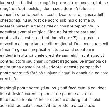
iudeu şi un budist, se roagă la propriului dumnezeu, toţi se
roagă de fapt aceluiași dumnezeu doar că folosesc
denumiri diferite pentru acesta. Doar unul din şase adulţi
chestionaţi, nu au fost de acord sub nici o formă cu
această părere”. America zilelor noastre reprezintă un
adevărat evantai religios. Singura întrebare care mai
contează azi este: „ce ţi-ai dori să crezi?”, iar gustul a
devenit mai important decât conţinutul. De aceea, oamenii
rămân în general nepăsători atunci când scoatem în
evidenţă faptul că unele credinţe sau religii, sunt absolut
contradictorii sau chiar complet iraţionale. Se întâmplă ca
majoritatea oamenilor să „adopte” această perspectivă
postmodernistă fără să fi ajuns singuri la concluzia că este
credibilă.
Ideologii postmodernişti au reuşit să facă cumva ca ideea
lor să devină curentul popular de gândire al vremii.
Este foarte ironic că într-o epocă a antidogmatismului
această radicală subiectivitate produce o concluzie