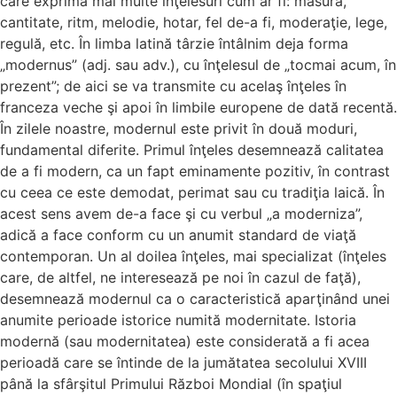
care exprimă mai multe înţelesuri cum ar fi: măsură,
cantitate, ritm, melodie, hotar, fel de-a fi, moderaţie, lege,
regulă, etc. În limba latină târzie întâlnim deja forma
„modernus” (adj. sau adv.), cu înţelesul de „tocmai acum, în
prezent”; de aici se va transmite cu acelaş înţeles în
franceza veche şi apoi în limbile europene de dată recentă.
În zilele noastre, modernul este privit în două moduri,
fundamental diferite. Primul înţeles desemnează calitatea
de a fi modern, ca un fapt eminamente pozitiv, în contrast
cu ceea ce este demodat, perimat sau cu tradiţia laică. În
acest sens avem de-a face şi cu verbul „a moderniza”,
adică a face conform cu un anumit standard de viaţă
contemporan. Un al doilea înţeles, mai specializat (înţeles
care, de altfel, ne interesează pe noi în cazul de faţă),
desemnează modernul ca o caracteristică aparţinând unei
anumite perioade istorice numită modernitate. Istoria
modernă (sau modernitatea) este considerată a fi acea
perioadă care se întinde de la jumătatea secolului XVIII
până la sfârşitul Primului Război Mondial (în spaţiul