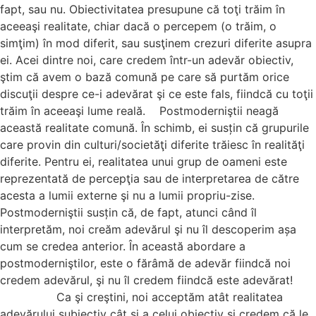
fapt, sau nu. Obiectivitatea presupune că toţi trăim în
aceeaşi realitate, chiar dacă o percepem (o trăim, o
simţim) în mod diferit, sau susţinem crezuri diferite asupra
ei. Acei dintre noi, care credem într-un adevăr obiectiv,
ştim că avem o bază comună pe care să purtăm orice
discuţii despre ce-i adevărat şi ce este fals, fiindcă cu toţii
trăim în aceeaşi lume reală. Postmoderniştii neagă
această realitate comună. În schimb, ei susțin că grupurile
care provin din culturi/societăţi diferite trăiesc în realităţi
diferite. Pentru ei, realitatea unui grup de oameni este
reprezentată de percepţia sau de interpretarea de către
acesta a lumii externe şi nu a lumii propriu-zise.
Postmoderniştii susțin că, de fapt, atunci când îl
interpretăm, noi creăm adevărul şi nu îl descoperim așa
cum se credea anterior. În această abordare a
postmoderniştilor, este o fărâmă de adevăr fiindcă noi
credem adevărul, şi nu îl credem fiindcă este adevărat!
Ca şi creştini, noi acceptăm atât realitatea
adevărului subiectiv cât şi a celui obiectiv şi credem că le