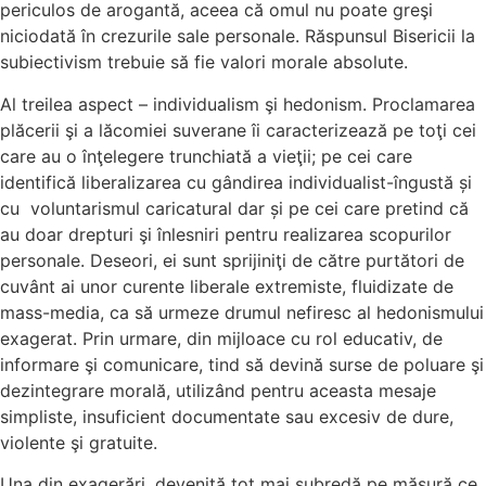
periculos de arogantă, aceea că omul nu poate greşi
niciodată în crezurile sale personale. Răspunsul Bisericii la
subiectivism trebuie să fie valori morale absolute.
Al treilea aspect – individualism şi hedonism. Proclamarea
plăcerii şi a lăcomiei suverane îi caracterizează pe toţi cei
care au o înţelegere trunchiată a vieţii; pe cei care
identifică liberalizarea cu gândirea individualist-îngustă și
cu voluntarismul caricatural dar și pe cei care pretind că
au doar drepturi şi înlesniri pentru realizarea scopurilor
personale. Deseori, ei sunt sprijiniţi de către purtători de
cuvânt ai unor curente liberale extremiste, fluidizate de
mass-media, ca să urmeze drumul nefiresc al hedonismului
exagerat. Prin urmare, din mijloace cu rol educativ, de
informare şi comunicare, tind să devină surse de poluare şi
dezintegrare morală, utilizând pentru aceasta mesaje
simpliste, insuficient documentate sau excesiv de dure,
violente şi gratuite.
Una din exagerări, devenită tot mai șubredă pe măsură ce