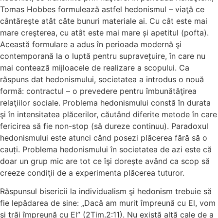
Tomas Hobbes formulează astfel hedonismul – viaţă ce
cântăreşte atât câte bunuri materiale ai. Cu cât este mai
mare creşterea, cu atât este mai mare și apetitul (pofta).
Această formulare a adus în perioada modernă şi
contemporană la o luptă pentru supravețuire, în care nu
mai contează mijloacele de realizare a scopului. Ca
răspuns dat hedonismului, societatea a introdus o nouă
formă: contractul – o prevedere pentru îmbunătăţirea
relaţiilor sociale. Problema hedonismului constă în durata
şi în intensitatea plăcerilor, căutând diferite metode în care
fericirea să fie non-stop (să dureze continuu). Paradoxul
hedonismului este atunci când posezi plăcerea fără să o
cauți. Problema hedonismului în societatea de azi este că
doar un grup mic are tot ce îşi dorește având ca scop să
creeze condiţii de a experimenta plăcerea tuturor.
Răspunsul bisericii la individualism şi hedonism trebuie să
fie lepădarea de sine: „Dacă am murit împreună cu El, vom
şi trăi împreună cu El” (2Tim.2:11). Nu există altă cale de a