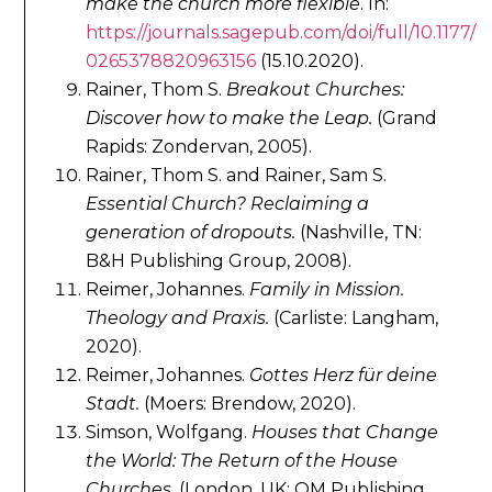
make the church more flexible
. In:
https://journals.sagepub.com/doi/full/10.1177/
0265378820963156
(15.10.2020).
Rainer, Thom S.
Breakout Churches:
Discover how to make the Leap.
(Grand
Rapids: Zondervan, 2005).
Rainer, Thom S. and Rainer, Sam S.
Essential Church? Reclaiming a
generation of dropouts.
(Nashville, TN:
B&H Publishing Group, 2008).
Reimer, Johannes.
Family in Mission.
Theology and Praxis.
(Carliste: Langham,
2020).
Reimer, Johannes.
Gottes Herz für deine
Stadt.
(Moers: Brendow, 2020).
Simson, Wolfgang.
Houses that Change
the World: The Return of the House
Churches
. (London, UK: OM Publishing,