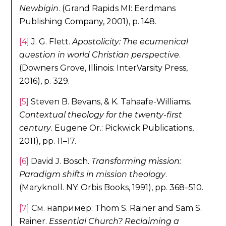
Newbigin
. (Grand Rapids MI: Eerdmans
Publishing Company, 2001), p. 148.
[4]
J. G. Flett.
Apostolicity: The ecumenical
question in world Christian perspective
.
(Downers Grove, Illinois: InterVarsity Press,
2016), p. 329.
[5]
Steven B. Bevans, & K. Tahaafe-Williams.
Contextual theology for the twenty-first
century
. Eugene Or.: Pickwick Publications,
2011), pp. 11–17.
[6]
David J. Bosch.
Transforming mission:
Paradigm shifts in mission theology
.
(Maryknoll. NY: Orbis Books, 1991), pp. 368–510.
[7]
См. например: Thom S. Rainer and Sam S.
Rainer.
Essential Church? Reclaiming a