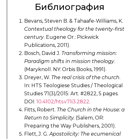
Библиография
Bevans, Steven B. & Tahaafe-Williams, K.
Contextual theology for the twenty-first
century
. Eugene Or.: Pickwick
Publications, 2011).
Bosch, David J.
Transforming mission:
Paradigm shifts in mission theology
.
(Maryknoll. NY: Orbis Books, 1991).
Dreyer, W.
The real crisis of the church
.
In: HTS Teologiese Studies / Theological
Studies 71(3)/2015: Art. #2822, 5 pages.
DOI:
10.4102/hts.v71i3.2822
.
Fitts, Robert.
The Church in the House: a
Return to Simplicity.
(Salem, OR:
Preparing the Way Publishers, 2001).
Flett, J. G.
Apostolicity: The ecumenical