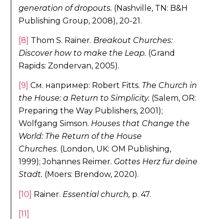
generation of dropouts.
(Nashville, TN: B&H
Publishing Group, 2008), 20-21.
[8]
Thom S. Rainer.
Breakout Churches:
Discover how to make the Leap.
(Grand
Rapids: Zondervan, 2005).
[9]
См. например: Robert Fitts.
The Church in
the House: a Return to Simplicity.
(Salem, OR:
Preparing the Way Publishers, 2001);
Wolfgang Simson.
Houses that Change the
World: The Return of the House
Churches
. (London, UK: OM Publishing,
1999); Johannes Reimer.
Gottes Herz für deine
Stadt.
(Moers: Brendow, 2020).
[10]
Rainer.
Essential church,
p. 47.
[11]