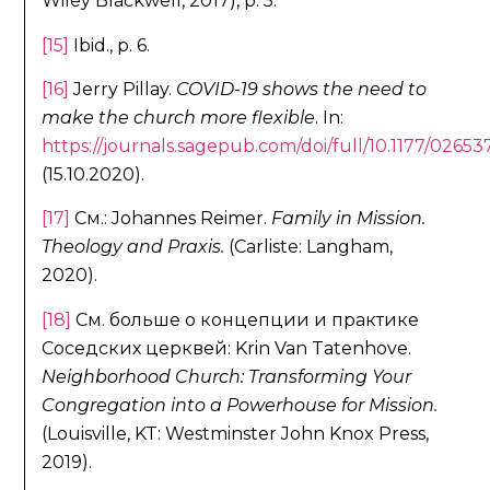
Wiley Blackwell, 2017), p. 5.
[15]
Ibid., p. 6.
[16]
Jerry Pillay.
COVID-19 shows the need to
make the church more flexible
. In:
https://journals.sagepub.com/doi/full/10.1177/026
(15.10.2020).
[17]
См.: Johannes Reimer.
Family in Mission.
Theology and Praxis.
(Carliste: Langham,
2020).
[18]
См. больше о концепции и практике
Соседских церквей: Krin Van Tatenhove.
Neighborhood Church:
Transforming Your
Congregation into a Powerhouse for Mission.
(Louisville, KT: Westminster John Knox Press,
2019).