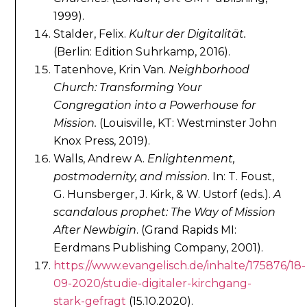
1999).
Stalder, Felix.
Kultur der Digitalität.
(Berlin: Edition Suhrkamp, 2016).
Tatenhove, Krin Van.
Neighborhood
Church:
Transforming Your
Congregation into a Powerhouse for
Mission.
(Louisville, KT: Westminster John
Knox Press, 2019).
Walls, Andrew A.
Enlightenment,
postmodernity, and mission
. In: T. Foust,
G. Hunsberger, J. Kirk, & W. Ustorf (eds.).
A
scandalous prophet: The Way of Mission
After Newbigin
. (Grand Rapids MI:
Eerdmans Publishing Company, 2001).
https://www.evangelisch.de/inhalte/175876/18-
09-2020/studie-digitaler-kirchgang-
stark-gefragt
(15.10.2020).