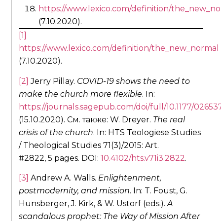
https://www.lexico.com/definition/the_new_n
(7.10.2020).
[1]
https://www.lexico.com/definition/the_new_normal
(7.10.2020).
[2]
Jerry Pillay.
COVID-19 shows the need to
make the church more flexible
. In:
https://journals.sagepub.com/doi/full/10.1177/026
(15.10.2020). См. также: W. Dreyer.
The real
crisis of the church
. In: HTS Teologiese Studies
/ Theological Studies 71(3)/2015: Art.
#2822, 5 pages. DOI:
10.4102/hts.v71i3.2822
.
[3]
Andrew A. Walls.
Enlightenment,
postmodernity, and mission
. In: T. Foust, G.
Hunsberger, J. Kirk, & W. Ustorf (eds.).
A
scandalous prophet: The Way of Mission After