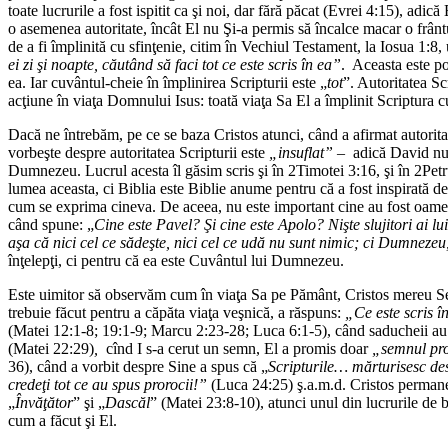
toate lucrurile a fost ispitit ca şi noi, dar fără păcat (Evrei 4:15), adi
o asemenea autoritate, încât El nu Şi-a permis să încalce macar o frântură
de a fi împlinită cu sfinţenie, citim în Vechiul Testament, la Iosua 1:
ei zi şi noapte, căutând să faci tot ce este scris în ea”
. Aceasta este po
ea. Iar cuvântul-cheie în împlinirea Scripturii este „
tot
”. Autoritatea Sc
acţiune în viaţa Domnului Isus: toată viaţa Sa El a împlinit Scriptura cu
Dacă ne întrebăm, pe ce se baza Cristos atunci, când a afirmat autorita
vorbeşte despre autoritatea Scripturii este
„insuflat”
– adică David nu a 
Dumnezeu. Lucrul acesta îl găsim scris şi în 2Timotei 3:16, şi în 2Petru 
lumea aceasta, ci Biblia este Biblie anume pentru că a fost inspirată de
cum se exprima cineva. De aceea, nu este important cine au fost oameni
când spune: „
Cine este Pavel? Şi cine este Apolo? Nişte slujitori ai 
aşa că nici cel ce sădeşte, nici cel ce udă nu sunt nimic; ci Dumnezeu
înţelepţi, ci pentru că ea este Cuvântul lui Dumnezeu.
Este uimitor să observăm cum în viaţa Sa pe Pământ, Cristos mereu Se r
trebuie făcut pentru a căpăta viaţa veşnică, a răspuns:
„Ce este scris 
(Matei 12:1-8; 19:1-9; Marcu 2:23-28; Luca 6:1-5), când saducheii au v
(Matei 22:29)
,
cînd I s-a cerut un semn, El a promis doar
„semnul pro
36), când a vorbit despre Sine a spus că „
Scripturile… mărturisesc d
credeţi tot ce au spus prorocii!”
(Luca 24:25) ş.a.m.d. Cristos permanent
„
Învăţător
” şi „
Dascăl
” (Matei 23:8-10), atunci unul din lucrurile de 
cum a făcut şi El.