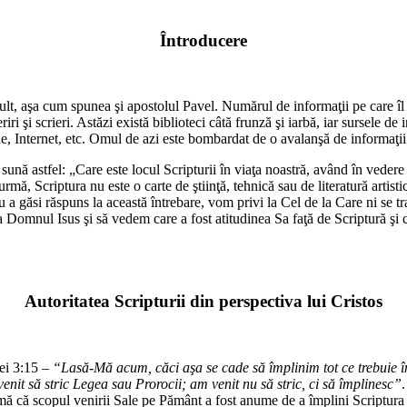
Întroducere
ult, aşa cum spunea şi apostolul Pavel. Numărul de informaţii pe care îl
ri şi scrieri. Astăzi există biblioteci câtă frunză şi iarbă, iar sursele d
e, Internet, etc. Omul de azi este bombardat de o avalanşă de informaţii 
, sună astfel: „Care este locul Scripturii în viaţa noastră, având în vede
mă, Scriptura nu este o carte de ştiinţă, tehnică sau de literatură artistic
tru a găsi răspuns la această întrebare, vom privi la Cel de la Care ni se
 Domnul Isus şi să vedem care a fost atitudinea Sa faţă de Scriptură şi
Autoritatea Scripturii din perspectiva lui Cristos
tei 3:15 –
“Lasă-Mă acum, căci aşa se cade să împlinim tot ce trebuie î
enit să stric Legea sau Prorocii; am venit nu să stric, ci să împlinesc”
rmă că scopul venirii Sale pe Pământ a fost anume de a împlini Scriptura 