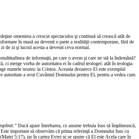
 deţine omenirea a crescut spectaculos şi continuă să crească atât de
e informare în masă au devenit o parte a realităţii contemporane, fără de
zi de zi şi lucrul acesta a devenit ceva normal.
re multitudinea de informaţii, pe care o avem şi care ne stă la îndemână?
ă, ci merge vorba de autoritatea ei în cadrul teologei: atât în teologia
 trage numele nostru: la Cristos. Aceasta deoarece El este exemplul
 ce autoritate a avut Cuvântul Domnului pentru El, pentru a vedea cum
mplinit.”
Dacă apare întrebarea, ce anume trebuia Isus să împlinească,
. Este important să observăm că prima referinţă a Domnului Isus cu
(Matei 5:17), iar în cartea Evrei ni se spune că El este Acela care în