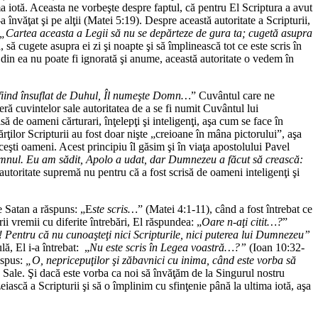
tima iotă. Aceasta ne vorbeşte despre faptul, că pentru El Scriptura a avut
 învăţat şi pe alţii (Matei 5:19). Despre această autoritate a Scripturii,
„
Cartea aceasta a Legii să nu se depărteze de gura ta; cugetă asupra
ă cugete asupra ei zi şi noapte şi să împlinească tot ce este scris în
ă din ea nu poate fi ignorată şi anume, această autoritate o vedem în
iind însuflat de Duhul, Îl numeşte Domn…
” Cuvântul care ne
eră cuvintelor sale autoritatea de a se fi numit Cuvântul lui
ă de oameni cărturari, înţelepţi şi inteligenţi, aşa cum se face în
rţilor Scripturii au fost doar nişte „creioane în mâna pictorului”, aşa
şti oameni. Acest principiu îl găsim şi în viaţa apostolului Pavel
 Domnul. Eu am sădit, Apolo a udat, dar Dumnezeu a făcut să crească:
autoritate supremă nu pentru că a fost scrisă de oameni inteligenţi şi
e Satan a răspuns: „E
ste scris…
” (Matei 4:1-11), când a fost întrebat ce
rii vremii cu diferite întrebări, El răspundea: „
Oare n-aţi citit…?
”
! Pentru că nu cunoaşteţi nici Scripturile, nici puterea lui Dumnezeu”
ă, El i-a întrebat: „
Nu este scris în Legea voastră…?”
(Ioan 10:32-
 spus:
„O, nepricepuţilor şi zăbavnici cu inima, când este vorba să
e Sale. Şi dacă este vorba ca noi să învăţăm de la Singurul nostru
ască a Scripturii şi să o împlinim cu sfinţenie până la ultima iotă, aşa