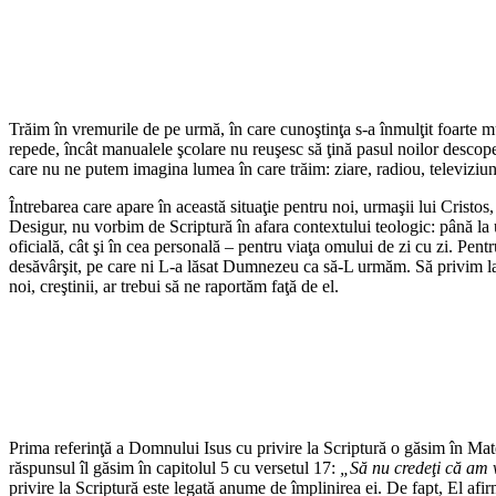
Trăim în vremurile de pe urmă, în care cunoştinţa s-a înmulţit foarte m
repede, încât manualele şcolare nu reuşesc să ţină pasul noilor descoperi
care nu ne putem imagina lumea în care trăim: ziare, radiou, televiziun
Întrebarea care apare în această situaţie pentru noi, urmaşii lui Cristos
Desigur, nu vorbim de Scriptură în afara contextului teologic: până la ur
oficială, cât şi în cea personală – pentru viaţa omului de zi cu zi. Pen
desăvârşit, pe care ni L-a lăsat Dumnezeu ca să-L urmăm. Să privim la
noi, creştinii, ar trebui să ne raportăm faţă de el.
Prima referinţă a Domnului Isus cu privire la Scriptură o găsim în Ma
răspunsul îl găsim în capitolul 5 cu versetul 17:
„Să nu credeţi că am v
privire la Scriptură este legată anume de împlinirea ei. De fapt, El afi