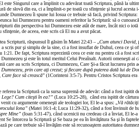
că El este Singurul care a împlinit cu adevărat toată Scriptura, până la ul
 de slovă din ea, ci a împlinit-o pe toată cu sfinţenie şi lucrul acesta i-a
8, unde Dumnezeu îi spune lui Iosua ce trebuie să facă, privind Scriptura:
runca lui Dumnezeu pentru oameni referitor la Scriptură: să o cunoască, s
ripturii din perspectiva lui Dumnezeu este atât de mare, încât nici o iot
 sfinţenie, de aceea, este scris că El nu a avut păcat.
tea Scripturii, răspunsul îl găsim în Matei 22:43 – „
Cum atunci David, f
scris pur şi simplu de la sine, ci a fost insuflat de Duhul, ceea ce şi of
1:21. De fapt, Scriptura reprezintă ceea ce este nu pentru că a fost scris
 Dumnezeu şi este în totul meritul Celui Preaînalt. Autorii omeneşti ai că
i care au scris Scriptura, ci Dumnezeu, Care Şi-a făcut lucrarea prin ace
lui Dumnezeu, prin care aţi crezut; şi fiecare după puterea dată lui de
, Care face să crească
” (1Corinteni 3:5-7). Pentru Cristos Scriptura era 
eferea la Scriptură ca la sursa supremă de adevăr: când a fost ispitit d
în Lege? Cum citeşti în ea?”
(Luca 10:25-28)
,
când era ispitit de cărtura
enit cu argumente omeneşti ale teologiei lor, El le-a spus: „
Vă rătăciţi
rocului Iona”
(Matei 16:1-4; Luca 11:29-32), când a fost învinuit de hul
espre Mine”
(Ioan 5:31-47), când ucenicii nu credeau că a înviat, El le-a
 Se întorcea la Scriptură şi Se baza pe ea în învăţătura Sa şi în faptel
bază pe care trebuie să-l învăţăm este să recunoaştem autoritatea dumnezei