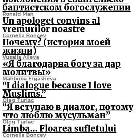
баптистском богослужении
Ronald Man
Un apologet convins al
vremurilor noastre
Cornelia Boncev
Почему? (история моей
жизни)
Vusalia Alieva
«Я благодарна богу за дар
молитвы»
Mahbuba Ergasheva
“I dialogue because I love
Muslims.”
Oleg Turlac
“Я вступаю в диалог, потому
что люблю мусульман”
Oleg Turlac
Limba… Floarea sufletului
Cornelia Boncev