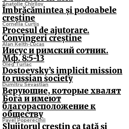
Anatolie Chirilov
Îmbrăcămintea și podoabele
creștine
Cornelia Curtis
Procesul de ajutorare.
Convingeri creștine
Alan Keith-Lucas
Иисус и римский сотник.
Мф. 8:5-13
Oleg Turlac
Dostoevsky’s implicit mission
to russian society
Dumitru Sevastian
Верующие, которые хвалят
Бога и имеют
благорасположение к
обществу
Pavel Poperecinîi
Slujitorul creștin ca tată și