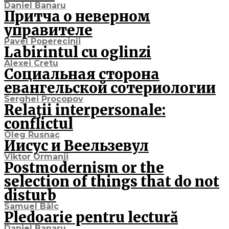
Daniel Banaru
Притча о неверном
управителе
Pavel Poperecinîi
Labirintul cu oglinzi
Alexei Cretu
Социальная сторона
евангельской сотериологии
Serghei Procopov
Relaţii interpersonale:
conflictul
Oleg Rusnac
Иисус и Веельзевул
Viktor Ormanji
Postmodernism or the
selection of things that do not
disturb
Samuel Bâlc
Pledoarie pentru lectură
Daniel Banaru