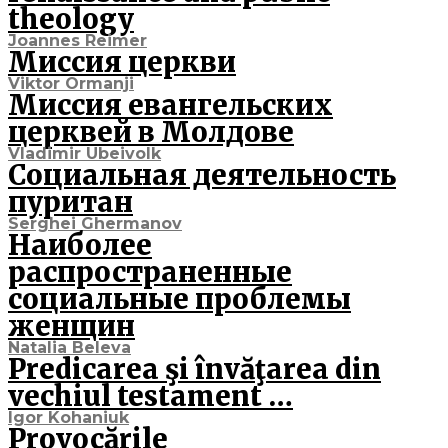
theology
Joannes Reimer
Миссия церкви
Viktor Ormanji
Миссия евангельских
церквей в Молдове
Vladimir Ubeivolk
Социальная деятельность
пуритан
Serghei Ghermanov
Наиболее
распространенные
социальные проблемы
женщин
Natalia Beleva
Predicarea şi învăţarea din
vechiul testament …
Igor Kohaniuk
Provocările