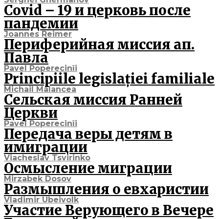
Covid – 19 и церковь после
пандемии
Joannes Reimer
Периферийная миссия ап.
Павла
Pavel Poperecinîi
Principiile legislației familiale
Michail Malancea
Сельская миссия Ранней
Церкви
Pavel Poperecinîi
Передача веры детям в
имиграции
Viacheslav Tsvirinko
Осмысление миграции
Mirzabek Dosov
Размышления о евхаристии
Vladimir Ubeivolk
Участие Верующего в Вечере