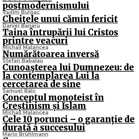
postmodernismului
Vadim Bulgac
Cheiţele unui cămin fericit
Daniel Banaru
Taina întrupării lui Cristos
printre veacuri
Michail Malancea
Numărătoarea inversă
Stefan Babalau
Cunoaşterea lui Dumnezeu: de
la contemplarea Lui la
cercetarea de sine
Samuel Bâlc
Conceptul monoteist în
Creștinism și Islam
Michail Malancea
Cele 10 porunci – o garanţie de
durată a succesului
Mario Brühlmann