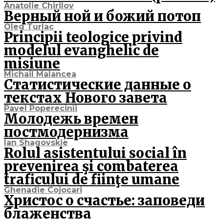
Anatolie Chirilov
Верный ной и божий потоп
Oleg Turlac
Principii teologice privind
modelul evanghelic de
misiune
Michail Malancea
Статистические данные о
текстах Нового завета
Pavel Poperecinîi
Молодежь времен
постмодернизма
Ian Shagovskie
Rolul asistentului social în
prevenirea şi combaterea
traficului de fiinţe umane
Ghenadie Cojocari
Христос о счастье: заповеди
блаженства