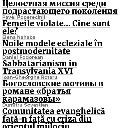
Целостная миссия среди
подрастающего поколения
Pavel Poperecinîi
Femeile violate… Cine sunt
ele?
Elena Nahaba
Noile modele ecleziale în
postmodernitate
Daniel Fodorean
Sabbatarianism in
Transylvania XVI
Ioan-Gheorghe Rotaru
Богословские мотивы в
романе «братья
карамазовы»
Dumitru Sevastian
Comunitatea evanghelică
față-n față cu criza din
orientul mijlociu