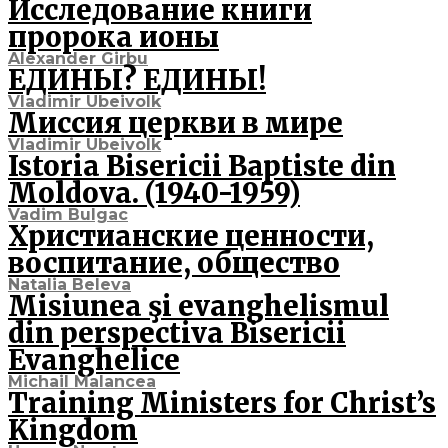
Исследование книги
пророка ионы
Alexander Girbu
ЕДИНЫ? ЕДИНЫ!
Vladimir Ubeivolk
Миссия церкви в мире
Vladimir Ubeivolk
Istoria Bisericii Baptiste din
Moldova. (1940-1959)
Vadim Bulgac
Христианские ценности,
воспитание, общество
Natalia Beleva
Misiunea şi evanghelismul
din perspectiva Bisericii
Evanghelice
Michail Malancea
Training Ministers for Christ’s
Kingdom