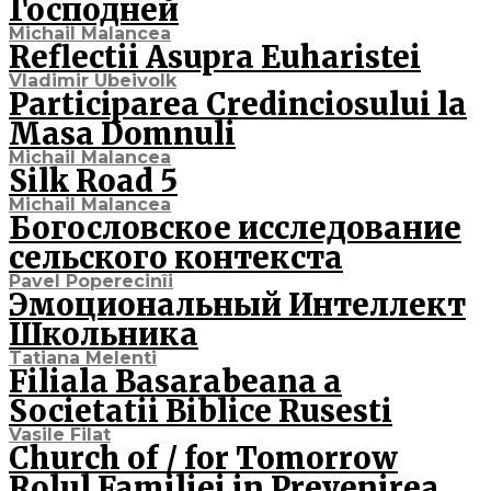
Господней
Michail Malancea
Reflectii Asupra Euharistei
Vladimir Ubeivolk
Participarea Credinciosului la
Masa Domnuli
Michail Malancea
Silk Road 5
Michail Malancea
Богословское исследование
сельского контекста
Pavel Poperecinîi
Эмоциональный Интеллект
Школьника
Tatiana Melenti
Filiala Basarabeana a
Societatii Biblice Rusesti
Vasile Filat
Church of / for Tomorrow
Rolul Familiei in Prevenirea