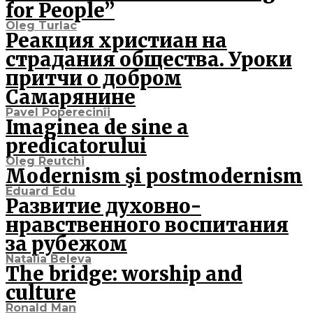
for People”
Oleg Turlac
Реакция христиан на
страдания общества. Уроки
притчи о добром
Cамарянине
Pavel Poperecinîi
Imaginea de sine a
predicatorului
Oleg Reutchi
Modernism şi postmodernism
Eduard Edu
Развитие духовно-
нравственного воспитания
за рубежом
Natalia Beleva
The bridge: worship and
culture
Ronald Man