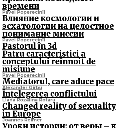
времени
Pavel Poperecinîi
Влияние космологии и
эсхатологии на целостное
понимание миссии
Pavel Poperecinîi
Pastorul în 3d
Patru caracteristici a
conceptului reînnoit de
misiune
Pavel Poperecinîi
Mediatorul, care aduce pace
Alexander Girbu
Înțelegerea conflictului
Liana Rozalina Rotaru
Changed reality of sexuality
in Europe
Joannes Reimer
Уроки истории: от веры – к