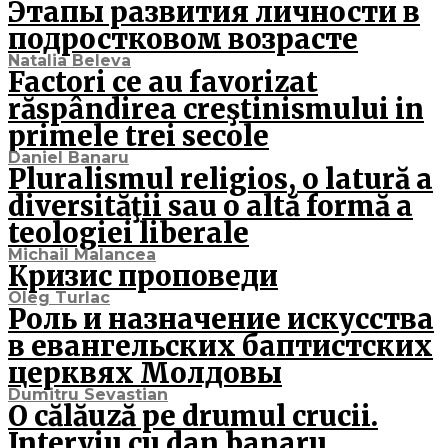
Этапы развития личности в
подростковом возрасте
Natalia Beleva
Factori ce au favorizat
răspândirea creştinismului in
primele trei secole
Daniel Banaru
Pluralismul religios, o latură a
diversităţii sau o altă formă a
teologiei liberale
Michail Malancea
Кризис проповеди
Oleg Turlac
Роль и назначение искусства
в евангельских баптистских
церквях Молдовы
Dumitru Sevastian
O călăuză pe drumul crucii.
Interviu cu dan banaru