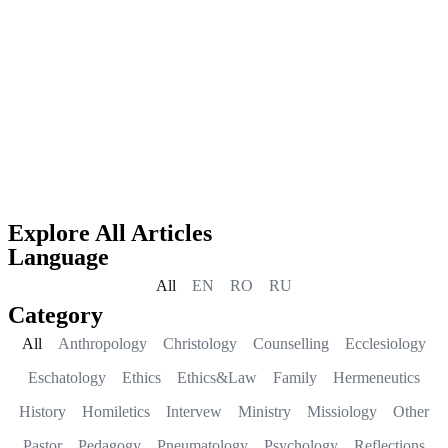
Explore All Articles
Language
All
EN
RO
RU
Category
All
Anthropology
Christology
Counselling
Ecclesiology
Eschatology
Ethics
Ethics&Law
Family
Hermeneutics
History
Homiletics
Intervew
Ministry
Missiology
Other
Pastor
Pedagogy
Pneumatology
Psychology
Reflections