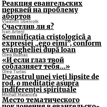
Реакция евангельских
церквей на проблему
абортов
Vladimir Ubeivolk
Счастлив ли я?
Ivan Arteni
Semnificaţia cristologicã a
expresiei „ego eimi”, conform
evangheliei după Ioan
Oleg Rusnac
«И если глаз твой
соблазняет тебя…»
Oleg Turlac
Dezastrul unei vieţi lipsite de
rod. o meditaţie asupra
indiferenţei spirituale
Michail Malancea
Место тематического
поклонения в евангельско-