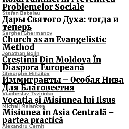
Problemelor Sociale
Stefan Babalau
Дары Святого Духа: тогда и
теперь
Serghei Ghermanov
Church as an Evangelistic
Method
Jonathan Bolin
Creștinii Din Moldova În
Diaspora Europeană
Gheorghe Mihailov
Иммигранты – Особая Нива
Для Благовестия
Viacheslav Tsvirinko
Vocația și Misiunea lui Iisus
Michail Malancea
Misiunea în Asia Centrală –
partea practică
Alexandru Cernit