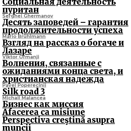
Социальная деятельность
пуритан
Serghei Ghermanov
Десять заповедей – гарантия
продолжительности успеха
Mario Brühlmann
Взгляд на рассказ о богаче и
Лазаре
Viktor Ormanji
Волнения, связанные с
ожиданиями конца света, и
христианская надежда
Pavel Poperecinîi
Silk road 3
Michail Malancea
Бизнес как миссия
Afacerea ca misiune
Perspectiva creştină asupra
muncii