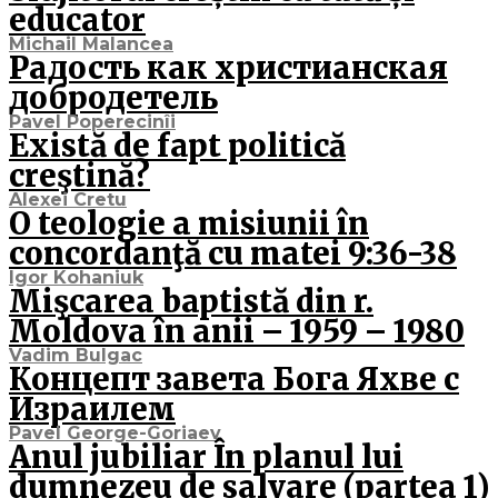
educator
Michail Malancea
Радость как христианская
добродетель
Pavel Poperecinîi
Există de fapt politică
creştină?
Alexei Cretu
O teologie a misiunii în
concordanţă cu matei 9:36-38
Igor Kohaniuk
Mişcarea baptistă din r.
Moldova în anii – 1959 – 1980
Vadim Bulgac
Концепт завета Бога Яхве с
Израилем
Pavel George-Goriaev
Anul jubiliar În planul lui
dumnezeu de salvare (partea 1)