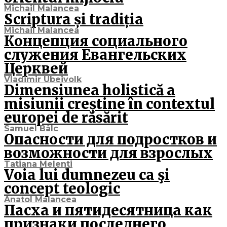
Michail Malancea
Scriptura și tradiția
Michail Malancea
Концепция социального
служения Евангельских
Церквей
Vladimir Ubeivolk
Dimensiunea holistică a
misiunii creștine în contextul
europei de răsărit
Samuel Bâlc
Опасности для подростков и
возможности для взрослых
Tatiana Melenti
Voia lui dumnezeu ca şi
concept teologic
Anatol Malancea
Пасха и пятидесятница как
признаки последнего