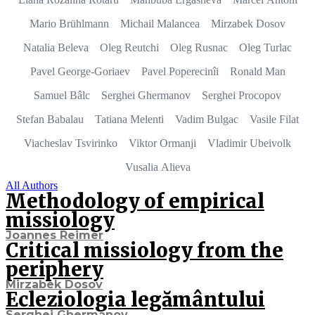
Mario Brühlmann
Michail Malancea
Mirzabek Dosov
Natalia Beleva
Oleg Reutchi
Oleg Rusnac
Oleg Turlac
Pavel George-Goriaev
Pavel Poperecinîi
Ronald Man
Samuel Bâlc
Serghei Ghermanov
Serghei Procopov
Stefan Babalau
Tatiana Melenti
Vadim Bulgac
Vasile Filat
Viacheslav Tsvirinko
Viktor Ormanji
Vladimir Ubeivolk
Vusalia Alieva
All Authors
Methodology of empirical
missiology
Joannes Reimer
Critical missiology from the
periphery
Mirzabek Dosov
Ecleziologia legământului
Serghei Ghermanov