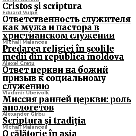
Cristos şi scriptura
Eduard Vulpe
Ответственность служителя
как мужа и пастора в
христианском служении
Michail Malancea
Predarea religiei în şcolile
medii din republica moldova
Alexei Cretu
Ответ церкви на божий
призыв к социальному
служению
Vladimir Ubeivolk
Миссия ранней церкви: роль
апологетов
Alexander Girbu
Scriptura şi tradiţia
Michail Malancea
O călătorie în asia