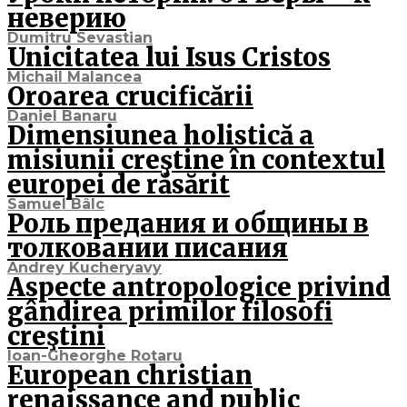
неверию
Dumitru Sevastian
Unicitatea lui Isus Cristos
Michail Malancea
Oroarea crucificării
Daniel Banaru
Dimensiunea holistică a
misiunii creştine în contextul
europei de răsărit
Samuel Bâlc
Роль предания и общины в
толковании писания
Andrey Kucheryavy
Aspecte antropologice privind
gândirea primilor filosofi
creştini
Ioan-Gheorghe Rotaru
European christian
renaissance and public