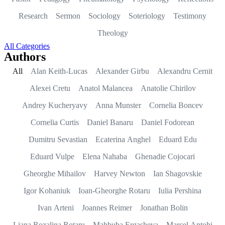
Research
Sermon
Sociology
Soteriology
Testimony
Theology
All Categories
Authors
All
Alan Keith-Lucas
Alexander Girbu
Alexandru Cernit
Alexei Cretu
Anatol Malancea
Anatolie Chirilov
Andrey Kucheryavy
Anna Munster
Cornelia Boncev
Cornelia Curtis
Daniel Banaru
Daniel Fodorean
Dumitru Sevastian
Ecaterina Anghel
Eduard Edu
Eduard Vulpe
Elena Nahaba
Ghenadie Cojocari
Gheorghe Mihailov
Harvey Newton
Ian Shagovskie
Igor Kohaniuk
Ioan-Gheorghe Rotaru
Iulia Pershina
Ivan Arteni
Joannes Reimer
Jonathan Bolin
Liana Rozalina Rotaru
Mahbuba Ergasheva
Marcel Antohi