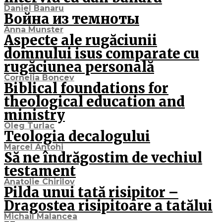
Daniel Banaru
Война из темноты
Anna Munster
Aspecte ale rugăciunii
domnului isus comparate cu
rugăciunea personală
Cornelia Boncev
Biblical foundations for
theological education and
ministry
Oleg Turlac
Teologia decalogului
Marcel Antohi
Să ne îndrăgostim de vechiul
testament
Anatolie Chirilov
Pilda unui tată risipitor –
Dragostea risipitoare a tatălui
Michail Malancea