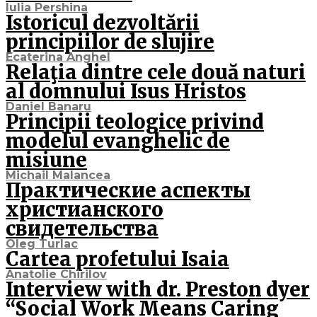
Iulia Pershina
Istoricul dezvoltării
principiilor de slujire
Ecaterina Anghel
Relaţia dintre cele două naturi
al domnului Isus Hristos
Daniel Banaru
Principii teologice privind
modelul evanghelic de
misiune
Michail Malancea
Практические аспекты
христианского
свидетельства
Oleg Turlac
Cartea profetului Isaia
Anatolie Chirilov
Interview with dr. Preston dyer
“Social Work Means Caring