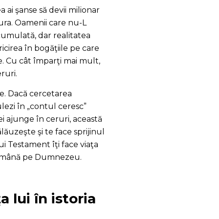
a ai şanse să devii milionar
tura. Oamenii care nu-L
umulată, dar realitatea
cirea în bogăţiile pe care
e. Cu cât împarţi mai mult,
ruri.
ie. Dacă cercetarea
ulezi în „contul ceresc”
ei ajunge în ceruri, această
lăuzeşte şi te face sprijinul
ui Testament îţi face viaţa
 de mână pe Dumnezeu.
lui în istoria