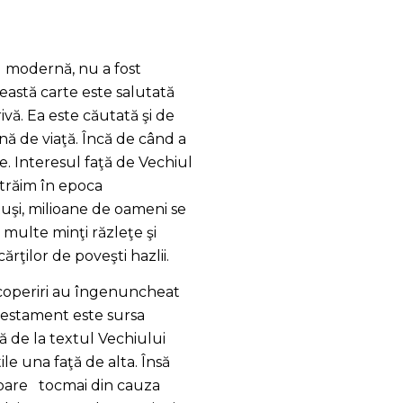
au modernă, nu a fost
ceastă carte este salutată
ivă. Ea este căutată şi de
ină de viaţă. Încă de când a
e. Interesul faţă de Vechiul
 trăim în epoca
tuşi, milioane de oameni se
 multe minţi răzleţe şi
rţilor de poveşti hazlii.
scoperiri au îngenuncheat
 Testament este sursa
nţă de la textul Vechiului
ile una faţă de alta. Însă
apare tocmai din cauza