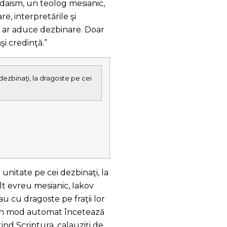
 iudaism, un teolog mesianic,
re, interpretările şi
ce ar aduce dezbinare. Doar
i credinţă.”
 dezbinaţi, la dragoste pe cei
 unitate pe cei dezbinaţi, la
lt evreu mesianic, Iakov
u cu dragoste pe fraţii lor
, în mod automat încetează
tind Scriptura, calauziţi de