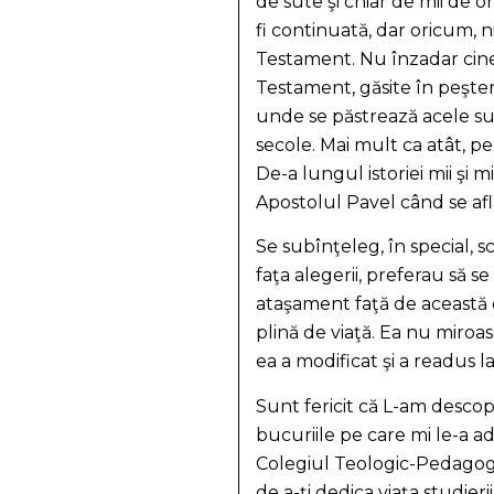
de sute şi chiar de mii de o
fi continuată, dar oricum, 
Testament. Nu înzadar cine
Testament, găsite în peşter
unde se păstrează acele su
secole. Mai mult ca atât, pe
De-a lungul istoriei mii şi m
Apostolul Pavel când se afla
Se subînţeleg, în special, 
faţa alegerii, preferau să 
ataşament faţă de această c
plină de viaţă. Ea nu miroas
ea a modificat şi a readus la
Sunt fericit că L-am desc
bucuriile pe care mi le-a a
Colegiul Teologic-Pedagogic
de a-ţi dedica viaţa studie