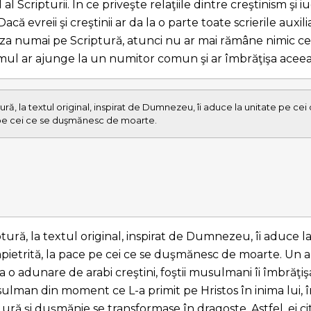
l al Scripturii. În ce priveşte relaţiile dintre creştinism şi
că evreii şi creştinii ar da la o parte toate scrierile auxilia
 baza numai pe Scriptură, atunci nu ar mai rămâne nimic 
ismul ar ajunge la un numitor comun şi ar îmbrăţişa aceeaş
ură, la textul original, inspirat de Dumnezeu, îi aduce la unitate pe cei
e pe cei ce se duşmănesc de moarte.
tură, la textul original, inspirat de Dumnezeu, îi aduce la
pietrită, la pace pe cei ce se duşmănesc de moarte. Un a
o adunare de arabi creştini, foştii musulmani îi îmbrăţişa
usulman din moment ce L-a primit pe Hristos în inima lui
 ură şi duşmănie se transformase în dragoste. Astfel, ei ci