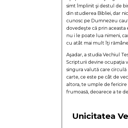
simt împlinit şi destul de b
din studierea Bibliei, dar 
cunosc pe Dumnezeu caută s
dovedeşte că prin aceasta e
nu i le poate lua nimeni, c
cu atât mai mult îţi rămâne 
Aşadar, a studia Vechiul T
Scripturii devine ocupaţia vi
singura valută care circulă 
carte, ce este pe cât de vec
altora, te umple de fericire
frumoasă, deoarece a te de
Unicitatea Ve