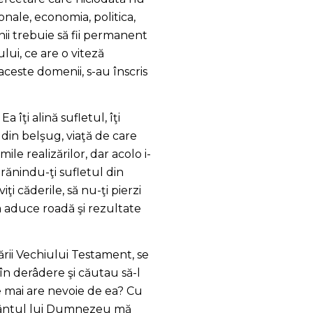
ionale, economia, politica,
nii trebuie să fii permanent
lui, ce are o viteză
aceste domenii, s-au înscris
 îţi alină sufletul, îţi
 din belşug, viaţă de care
le realizărilor, dar acolo i-
Hrănindu-ţi sufletul din
iţi căderile, să nu-ţi pierzi
a aduce roadă şi rezultate
dării Vechiului Testament, se
u în derâdere şi căutau să-l
ine mai are nevoie de ea? Cu
Cuvântul lui Dumnezeu mă