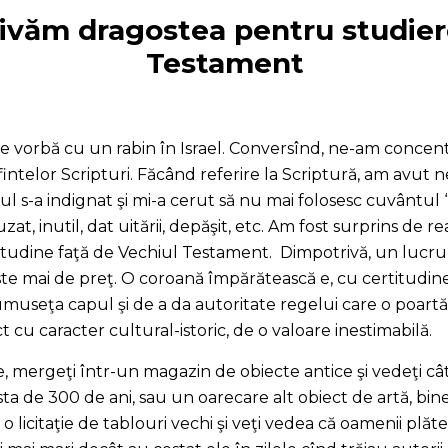
ivăm dragostea pentru studier
Testament
de vorbă cu un rabin în Israel. Conversînd, ne-am concent
Sfintelor Scripturi. Făcând referire la Scriptură, am avut
l s-a indignat şi mi-a cerut să nu mai folosesc cuvântul 
zat, inutil, dat uitării, depăşit, etc. Am fost surprins de r
udine faţă de Vechiul Testament. Dimpotrivă, un lucru 
ste mai de preţ. O coroană împărătească e, cu certitudin
museţa capul şi de a da autoritate regelui care o poartă
cu caracter cultural-istoric, de o valoare inestimabilă.
e, mergeţi într-un magazin de obiecte antice şi vedeţi câ
sta de 300 de ani, sau un oarecare alt obiect de artă, bin
ţi o licitaţie de tablouri vechi şi veţi vedea că oamenii p