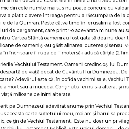
ri mai mari decât au costat ele în zilele cînd trăiau autori
nimic din cele numite mai sus nu poate concura cu valoare
va a plătit o avere întreagă pentru a răscumpăra de la b
ile de la Qumran. Peste câtva timp în Ierusalim a fost c
luri de pergament, care printr-o adevărată minune au s
ntru Cartea Sfântă oamenii au fost gata să dea nu doar toat
ilioane de oameni şi-au găsit alinarea, puterea şi sensul vie
 în închisoare îl ruga pe Timotei să-i aducă cărţile (2Tim.
scrierile Vechiului Testament. Oamenii credincioşi lui D
se despartă de viaţă decât de Cuvântul lui Dumnezeu. De 
arte? Adevărul este că, în pofida vechimii sale, Vechiul
e a mort sau a mucegai. Conţinutul ei nu s-a alterat şi nu
 viaţă milioane de inimi alterate.
operit pe Dumnezeul adevărat anume prin Vechiul Testam
dus această carte sufletului meu, mai am şi harul să pred
, ce ţin de Vechiul Testament. Este nu doar un privilegi
rii Vechiului Testament (Bibliei). Este unicul domeniu de 