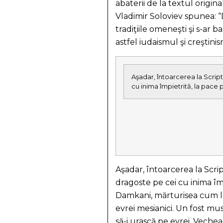
abaterii de la textul origina
Vladimir Soloviev spunea: “Da
tradiţiile omeneşti şi s-ar
astfel iudaismul şi creştin
Aşadar, întoarcerea la Script
cu inima împietrită, la pac
Aşadar, întoarcerea la Scrip
dragoste pe cei cu inima îm
Damkani, mărturisea cum la 
evrei mesianici. Un fost m
să-i urască pe evrei. Vechea