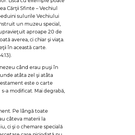
i lor. Lista cu exemple poate
a Cărţii Sfinte – Vechiul
eduini sulurile Vechiului
onstruit un muzeu special,
upravieţuit aproape 20 de
ă averea, ci chiar şi viaţa.
ţii în această carte.
4:13).
umnezeu când erau puşi în
unde atâta zel şi atâta
 Testament este o carte
 s-a modificat. Mai degrabă,
ent. Pe lângă toate
au câteva materii la
u, ci şi o chemare specială
cercetare care niciodată nu