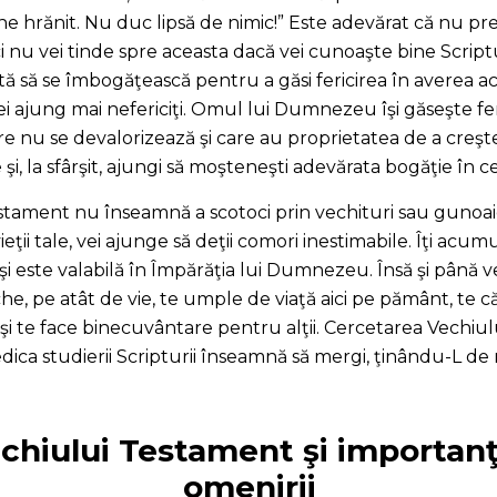
ine hrănit. Nu duc lipsă de nimic!” Este adevărat că nu pre
nici nu vei tinde spre aceasta dacă vei cunoaşte bine Scrip
ă se îmbogăţească pentru a găsi fericirea în averea ac
i ajung mai nefericiţi. Omul lui Dumnezeu îşi găseşte feri
are nu se devalorizează şi care au proprietatea de a creşt
şi, la sfârşit, ajungi să moşteneşti adevărata bogăţie în ce
estament nu înseamnă a scotoci prin vechituri sau gunoa
eţii tale, vei ajunge să deţii comori inestimabile. Îţi acum
şi este valabilă în Împărăţia lui Dumnezeu. Însă şi până v
he, pe atât de vie, te umple de viaţă aici pe pământ, te că
 şi te face binecuvântare pentru alţii. Cercetarea Vechiul
dica studierii Scripturii înseamnă să mergi, ţinându-L
chiului Testament şi importanţa 
omenirii