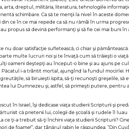
, arta, dreptul, milităria, literatura, tehnologiile informaţ
anentă schimbare. Ca să te menţii la nivel în aceste dome
i din ce în ce mai repede ca să nu rămâi în urma progresu
au propus să devină performanţi şi să fie cei mai buni în 
e nu doar satisfacţie sufletească, ci chiar şi pământească. Ea
arte multe lucruri noi şi te învaţă cum să trăieşti o viaţă
lţi oameni deştepţi au început-o bine şi au ajuns pe culmi
a. Păcatul i-a trântit mortal, ajungînd la fundul mocirlei. 
greutăţile, să biruieşti ispita, să-ţi recunoşti greşelile, să ev
ntea lui Dumnezeu şi, astfel, să primeşti putere, pentru 
ut în Israel, îşi dedicase viaţa studierii Scripturii şi pre
turisit că prietenii lui, colegii de şcoală şi rudele îl lua
 ce ţi-a trebuit să-ţi închini viaţa studierii Scripturii? C
 mori de foame!”, dar tânărul rabin le răspundea: “Din 