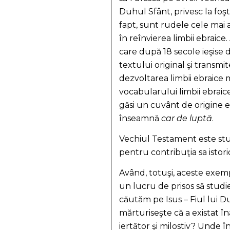
Duhul Sfânt, privesc la foşt
fapt, sunt rudele cele mai 
în reînvierea limbii ebraice
care după 18 secole ieşise 
textului original şi transmit
dezvoltarea limbii ebraice 
vocabularului limbii ebraic
găsi un cuvânt de origine 
înseamnă
car de luptă
.
Vechiul Testament este stud
pentru contribuţia sa istorică
Având, totuşi, aceste exempl
un lucru de prisos să stud
căutăm pe Isus – Fiul lui D
mărturiseşte că a existat 
iertător şi milostiv? Unde 