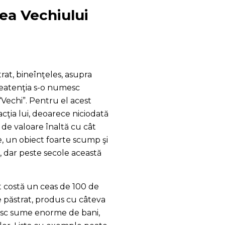
ea Vechiului
rat, bineînţeles, asupra
 neatenţia s-o numesc
“Vechi”. Pentru el acest
eacţia lui, deoarece niciodată
de valoare înaltă cu cât
e, un obiect foarte scump şi
, dar peste secole această
t costă un ceas de 100 de
e păstrat, produs cu câteva
lătesc sume enorme de bani,