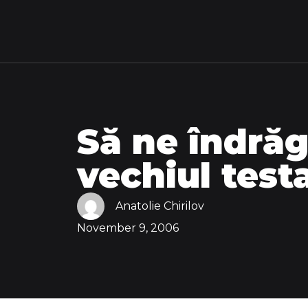
Să ne îndră
vechiul tes
Anatolie Chirilov
November 9, 2006