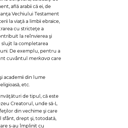
t, află arabii că ei, de
ortanţa Vechiului Testament
i la viaţă a limbii ebraice,
rarea cu stricteţe a
ntribuit la reînvierea şi
slujit la completarea
ţiuni. De exemplu, pentru a
ent cuvântul
merkava
care
 şi academii din lume
eligioasă, etc.
învăţături de tipul, că este
ezeu Creatorul, unde să-L
eţilor din vechime şi care
fânt, drept şi, totodată,
are s-au împlinit cu