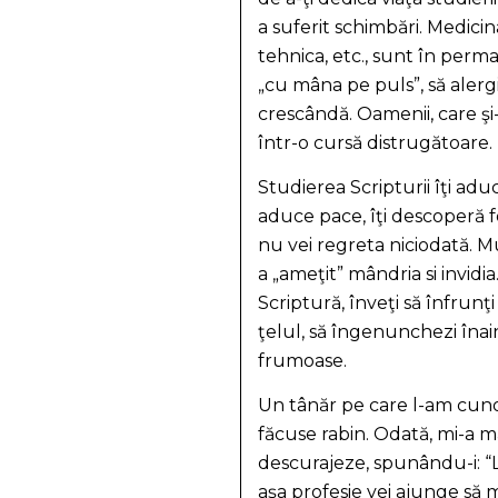
a suferit schimbări. Medicina
tehnica, etc., sunt în perm
„cu mâna pe puls”, să alerg
crescândă. Oamenii, care şi-
într-o cursă distrugătoare.
Studierea Scripturii îţi aduc
aduce pace, îţi descoperă fo
nu vei regreta niciodată. Mu
a „ameţit” mândria si invidi
Scriptură, înveţi să înfrunţi 
ţelul, să îngenunchezi înai
frumoase.
Un tânăr pe care l-am cunosc
făcuse rabin. Odată, mi-a măr
descurajeze, spunându-i: “La
aşa profesie vei ajunge să