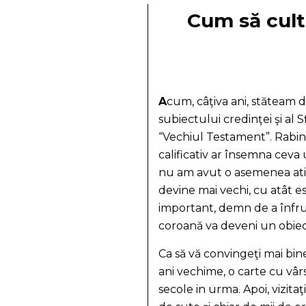
Cum să cult
A
cum, câţiva ani, stăteam 
subiectului credinţei şi al 
“Vechiul Testament”. Rabinu
calificativ ar însemna ceva u
nu am avut o asemenea atit
devine mai vechi, cu atât e
important, demn de a înfru
coroană va deveni un obiect 
Ca să vă convingeţi mai bin
ani vechime, o carte cu vâr
secole in urma. Apoi, vizita