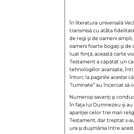
În literatura universală Ve
transmisă cu atâta fidelita
de regi şi de oameni simpli,
oameni foarte bogaţi şi de c
luat fiinţă, această carte 
Testament a căpătat un cara
tehnologiilor avansate, într
întorc la paginile acestei c
“luminate” au încercat să co
Numeroşi savanţi şi conduc
în faţa lui Dumnezeu şi au l
apariţiei celor trei mari rel
Testament, dar treptat s-au d
ura şi duşmănia între aces