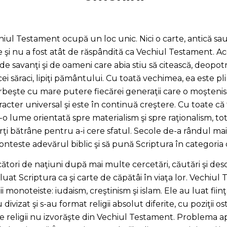
chiul Testament ocupă un loc unic. Nici o carte, antică s
te şi nu a fost atât de răspândită ca Vechiul Testament. A
 de savanţi şi de oameni care abia stiu să citească, deopotr
ei săraci, lipiţi pământului. Cu toată vechimea, ea este pl
vorbeşte cu mare putere fiecărei generaţii care o moştenis
cter universal şi este în continuă creştere. Cu toate că
-o lume orientată spre materialism şi spre raţionalism, to
ărţi bătrâne pentru a-i cere sfatul. Secole de-a rândul mai
nteste adevărul biblic şi să pună Scriptura în categoria că
ători de naţiuni după mai multe cercetări, căutări şi de
uat Scriptura ca şi carte de căpătâi în viaţa lor. Vechiul
igii monoteiste: iudaism, creştinism şi islam. Ele au luat fii
ivizat şi s-au format religii absolut diferite, cu poziţii ost
te religii nu izvorăşte din Vechiul Testament. Problema 