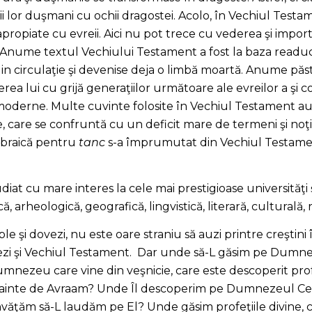
ii lor duşmani cu ochii dragostei. Acolo, în Vechiul Testamen
apropiate cu evreii. Aici nu pot trece cu vederea şi imp
. Anume textul Vechiului Testament a fost la baza readuceri
din circulaţie şi devenise deja o limbă moartă. Anume păst
erea lui cu grijă generaţiilor următoare ale evreilor a şi co
moderne. Multe cuvinte folosite în Vechiul Testament au 
e, care se confruntă cu un deficit mare de termeni şi no
ebraică pentru
tanc
s-a împrumutat din Vechiul Testam
iat cu mare interes la cele mai prestigioase universităţi
, arheologică, geografică, lingvistică, literară, culturală, r
e şi dovezi, nu este oare straniu să auzi printre creştini 
iezi şi Vechiul Testament. Dar unde să-L găsim pe Dumn
umnezeu care vine din veşnicie, care este descoperit prof
înainte de Avraam? Unde Îl descoperim pe Dumnezeul Cel s
învăţăm să-L laudăm pe El? Unde găsim profeţiile divine, c