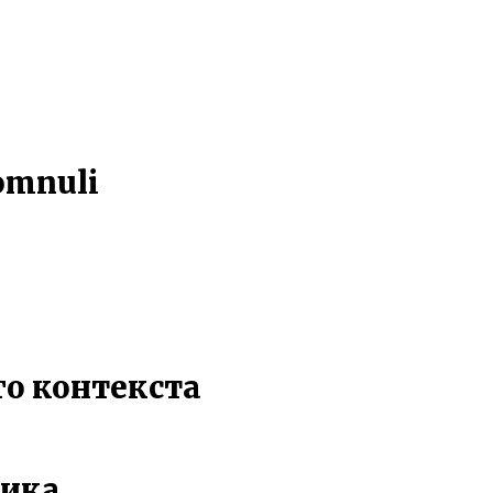
Domnuli
го контекста
ника