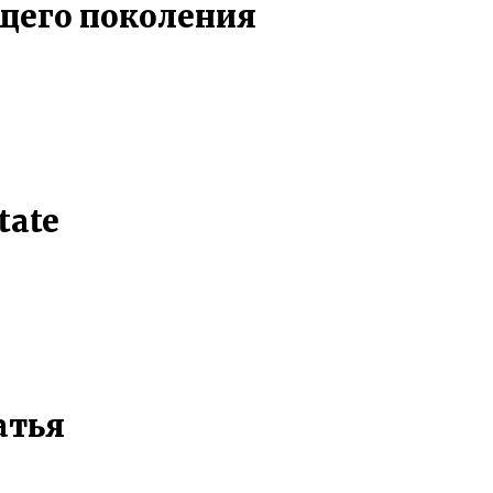
щего поколения
tate
атья