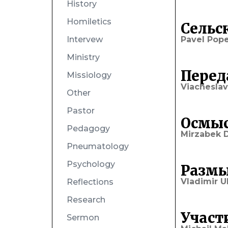
History
Homiletics
Сельс
Intervew
Pavel Pope
Ministry
Перед
Missiology
Viacheslav
Other
Pastor
Осмыс
Pedagogy
Mirzabek 
Pneumatology
Psychology
Размы
Vladimir U
Reflections
Research
Участ
Sermon