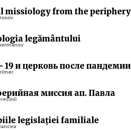
al missiology from the periphery
Dosov
ologia legământului
hermanov
– 19 и церковь после пандемии
eimer
ерийная миссия ап. Павла
recinîi
iile legislației familiale
lancea