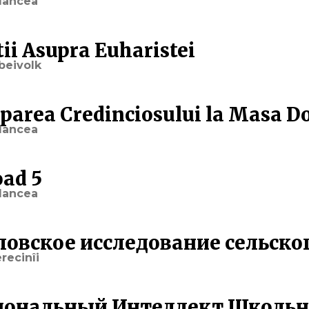
lancea
tii Asupra Euharistei
beivolk
iparea Credinciosului la Masa 
lancea
oad 5
lancea
ловское исследование сельско
recinîi
ональный Интеллект Школь