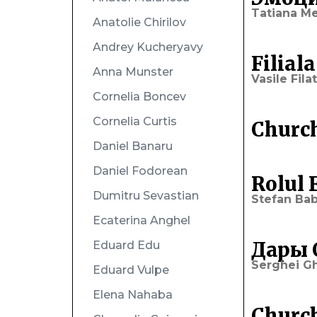
Tatiana Me
Anatolie Chirilov
Andrey Kucheryavy
Filial
Anna Munster
Vasile Filat
Cornelia Boncev
Cornelia Curtis
Church
Daniel Banaru
Daniel Fodorean
Rolul 
Dumitru Sevastian
Stefan Ba
Ecaterina Anghel
Дары С
Eduard Edu
Serghei G
Eduard Vulpe
Elena Nahaba
Church