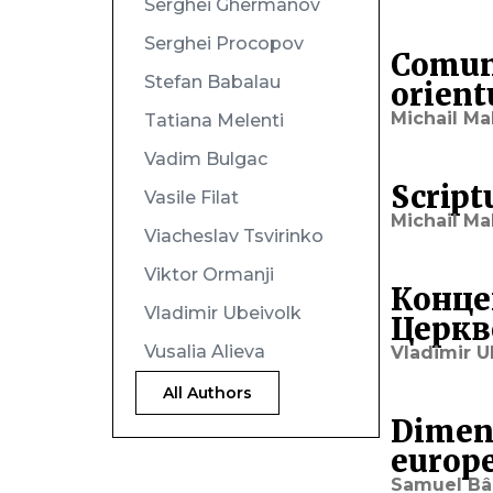
Serghei Ghermanov
Serghei Procopov
Comuni
Stefan Babalau
orient
Michail Ma
Tatiana Melenti
Vadim Bulgac
Scriptu
Vasile Filat
Michail Ma
Viacheslav Tsvirinko
Viktor Ormanji
Конце
Vladimir Ubeivolk
Церкв
Vusalia Alieva
Vladimir U
All Authors
Dimens
europe
Samuel Bâ