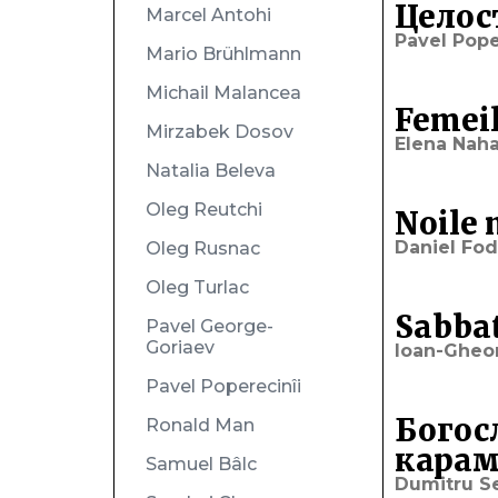
Целос
Marcel Antohi
Pavel Pope
Mario Brühlmann
Michail Malancea
Femeil
Mirzabek Dosov
Elena Nah
Natalia Beleva
Oleg Reutchi
Noile 
Daniel Fo
Oleg Rusnac
Oleg Turlac
Sabbat
Pavel George-
Goriaev
Ioan-Gheo
Pavel Poperecinîi
Богос
Ronald Man
карам
Samuel Bâlc
Dumitru S