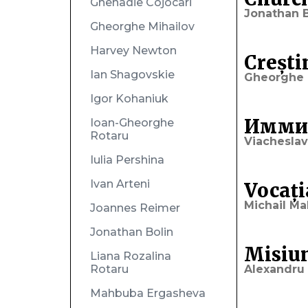
Ghenadie Cojocari
Jonathan B
Gheorghe Mihailov
Harvey Newton
Crești
Ian Shagovskie
Gheorghe 
Igor Kohaniuk
Иммиг
Ioan-Gheorghe
Rotaru
Viacheslav
Iulia Pershina
Ivan Arteni
Vocați
Michail Ma
Joannes Reimer
Jonathan Bolin
Misiun
Liana Rozalina
Rotaru
Alexandru 
Mahbuba Ergasheva