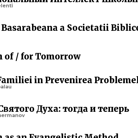
lenti
a Basarabeana a Societatii Biblic
 of / for Tomorrow
Familiei in Prevenirea Probleme
balau
вятого Духа: тогда и теперь
hermanov
 as an Evangelistic Method