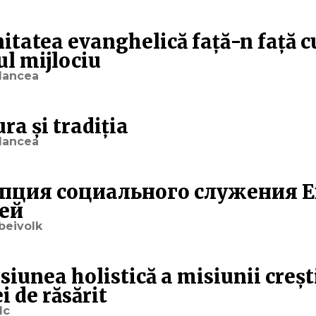
tatea evanghelică față-n față cu
ul mijlociu
lancea
ra și tradiția
lancea
пция социального служения 
ей
beivolk
iunea holistică a misiunii creșt
i de răsărit
lc