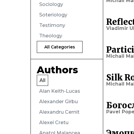
Michail Ma
Sociology
Soteriology
Reflec
Testimony
Vladimir U
Theology
All Categories
Partic
Michail Ma
Authors
Silk R
All
Michail Ma
Alan Keith-Lucas
Alexander Girbu
Богос
Pavel Pope
Alexandru Cernit
Alexei Cretu
Эмоци
Anatol Malancea