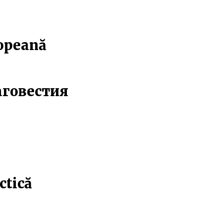
ropeană
аговестия
ctică