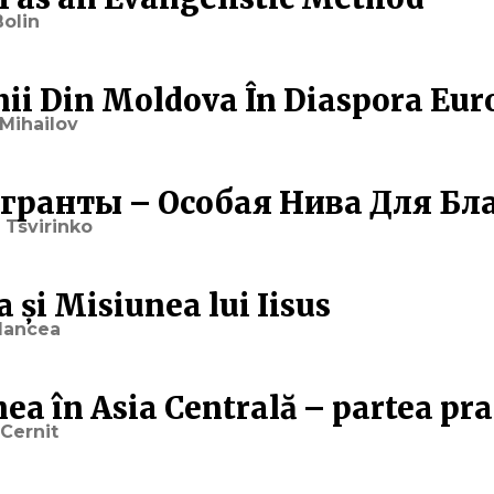
olin
nii Din Moldova În Diaspora Eu
Mihailov
ранты – Особая Нива Для Бл
 Tsvirinko
a și Misiunea lui Iisus
lancea
ea în Asia Centrală – partea pra
Cernit