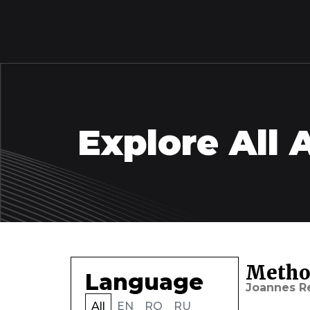
Explore All A
Method
Language
Joannes R
All
EN
RO
RU