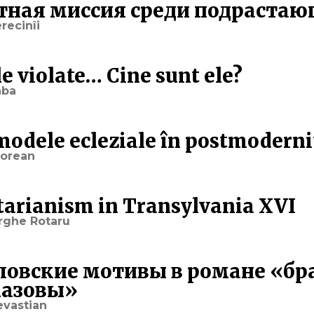
тная миссия среди подрастаю
recinîi
e violate… Cine sunt ele?
aba
modele ecleziale în postmoderni
dorean
arianism in Transylvania XVI
rghe Rotaru
ловские мотивы в романе «бр
азовы»
evastian