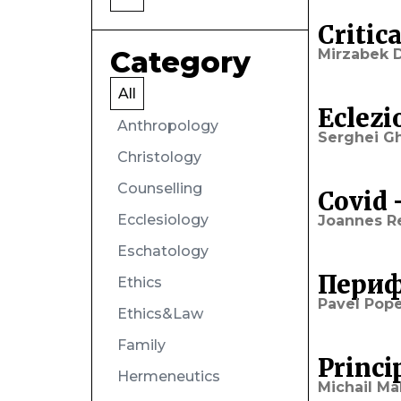
Critic
Category
Mirzabek 
All
Eclezi
Anthropology
Serghei G
Christology
Counselling
Covid 
Ecclesiology
Joannes R
Eschatology
Периф
Ethics
Pavel Pope
Ethics&Law
Family
Princip
Hermeneutics
Michail Ma