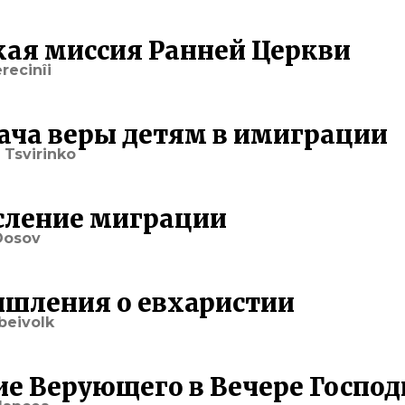
кая миссия Ранней Церкви
recinîi
ача веры детям в имиграции
 Tsvirinko
ление миграции
Dosov
шления о евхаристии
beivolk
ие Верующего в Вечере Господ