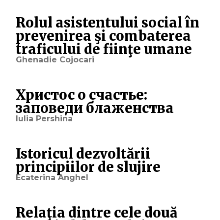
Rolul asistentului social în
prevenirea şi combaterea
traficului de fiinţe umane
Ghenadie Cojocari
Христос о счастье:
заповеди блаженства
Iulia Pershina
Istoricul dezvoltării
principiilor de slujire
Ecaterina Anghel
Relaţia dintre cele două