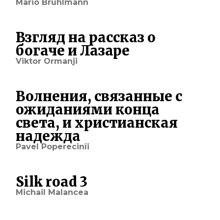
Mario Brühlmann
Взгляд на рассказ о
богаче и Лазаре
Viktor Ormanji
Волнения, связанные с
ожиданиями конца
света, и христианская
надежда
Pavel Poperecinîi
Silk road 3
Michail Malancea