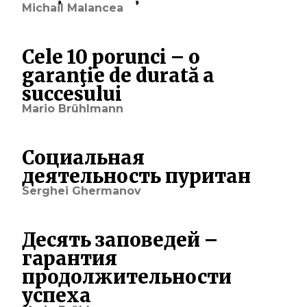
Michail Malancea
Cele 10 porunci – o
garanţie de durată a
succesului
Mario Brühlmann
Социальная
деятельность пуритан
Serghei Ghermanov
Десять заповедей –
гарантия
продолжительности
успеха