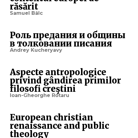
răsărit
Samuel Bâlc
Роль предания и общины
в толковании писания
Andrey Kucheryavy
Aspecte antropologice
privind gândirea primilor
filosofi creştini
Ioan-Gheorghe Rotaru
European christian
renaissance and public
theology