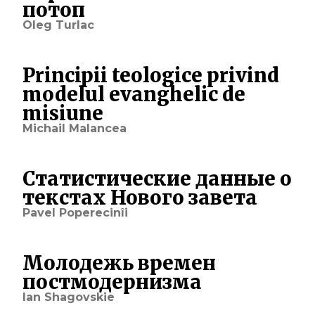
потоп
Oleg Turlac
Principii teologice privind
modelul evanghelic de
misiune
Michail Malancea
Статистические данные о
текстах Нового завета
Pavel Poperecinîi
Молодежь времен
постмодернизма
Ian Shagovskie