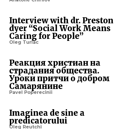
Interview with dr. Preston
dyer “Social Work Means
Caring for People”
Oleg Turlac
Реакция христиан на
страдания общества.
Уроки притчи о добром
Cамарянине
Pavel Poperecinîi
Imaginea de sine a
predicatorului
Oleg Reutchi