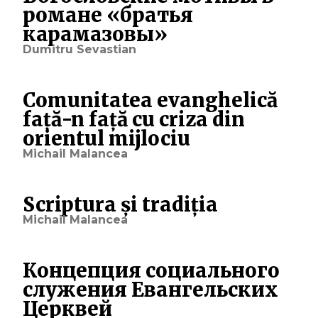
романе «братья
карамазовы»
Dumitru Sevastian
Comunitatea evanghelică
față-n față cu criza din
orientul mijlociu
Michail Malancea
Scriptura și tradiția
Michail Malancea
Концепция социального
служения Евангельских
Церквей