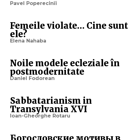
Pavel Poperecinîi
Femeile violate… Cine sunt
ele?
Elena Nahaba
Noile modele ecleziale în
postmodernitate
Daniel Fodorean
Sabbatarianism in
Transylvania XVI
Ioan-Gheorghe Rotaru
Богословские мотивы в