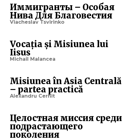
Иммигранты – Особая
Нива Для Благовестия
Viacheslav Tsvirinko
Vocația și Misiunea lui
Iisus
Michail Malancea
Misiunea în Asia Centrală
– partea practică
Alexandru Cernit
Целостная миссия среди
подрастающего
поколения