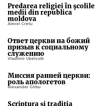
Predarea religiei în şcolile
medii din republica
moldova
Alexei Cretu
Ответ церкви на божий
призыв к социальному
служению
Vladimir Ubeivolk
Миссия ранней церкви:
роль апологетов
Alexander Girbu
Scriptura şi tradiţia