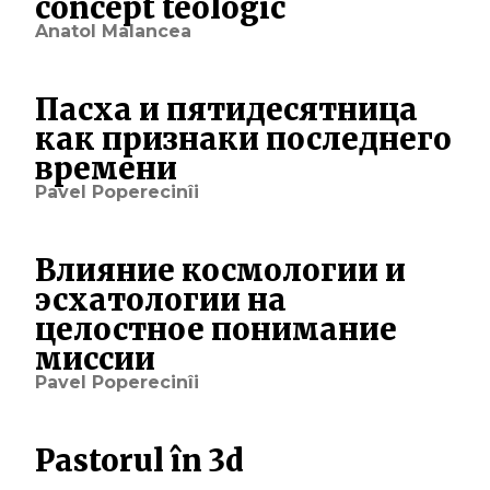
concept teologic
Anatol Malancea
Пасха и пятидесятница
как признаки последнего
времени
Pavel Poperecinîi
Влияние космологии и
эсхатологии на
целостное понимание
миссии
Pavel Poperecinîi
Pastorul în 3d