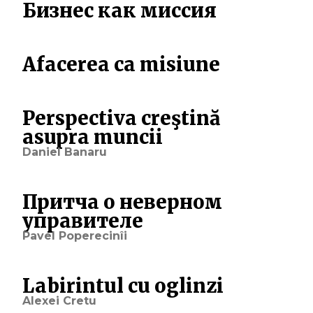
Бизнес как миссия
Afacerea ca misiune
Perspectiva creştină
asupra muncii
Daniel Banaru
Притча о неверном
управителе
Pavel Poperecinîi
Labirintul cu oglinzi
Alexei Cretu