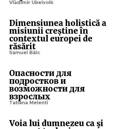
Vladimir Ubeivolk
Dimensiunea holistică a
misiunii creștine în
contextul europei de
răsărit
Samuel Bâlc
Опасности для
подростков и
возможности для
взрослых
Tatiana Melenti
Voia lui dumnezeu ca şi