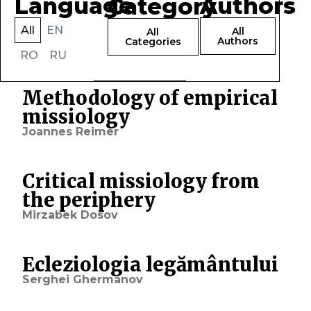
Language
Authors
Category
All
EN
All
All
Authors
Categories
RO
RU
Methodology of empirical
missiology
Joannes Reimer
Critical missiology from
the periphery
Mirzabek Dosov
Ecleziologia legământului
Serghei Ghermanov