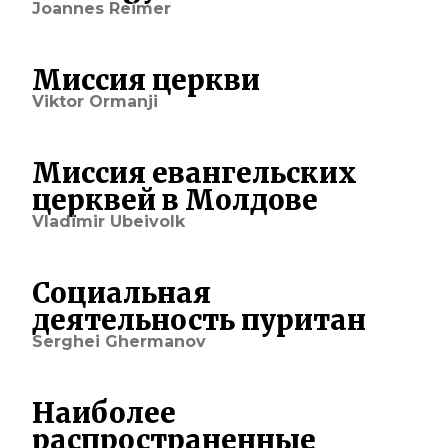
Joannes Reimer
Миссия церкви
Viktor Ormanji
Миссия евангельских
церквей в Молдове
Vladimir Ubeivolk
Социальная
деятельность пуритан
Serghei Ghermanov
Наиболее
распространенные