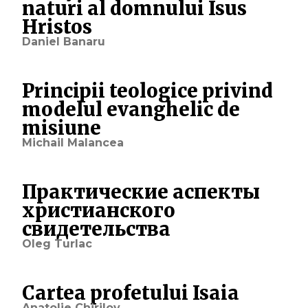
naturi al domnului Isus
Hristos
Daniel Banaru
Principii teologice privind
modelul evanghelic de
misiune
Michail Malancea
Практические аспекты
христианского
свидетельства
Oleg Turlac
Cartea profetului Isaia
Anatolie Chirilov