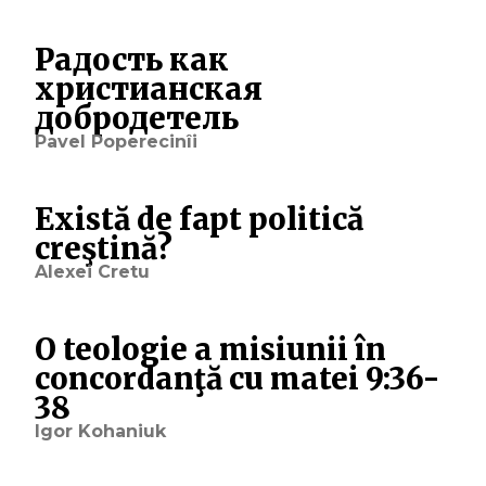
Радость как
христианская
добродетель
Pavel Poperecinîi
Există de fapt politică
creştină?
Alexei Cretu
O teologie a misiunii în
concordanţă cu matei 9:36-
38
Igor Kohaniuk