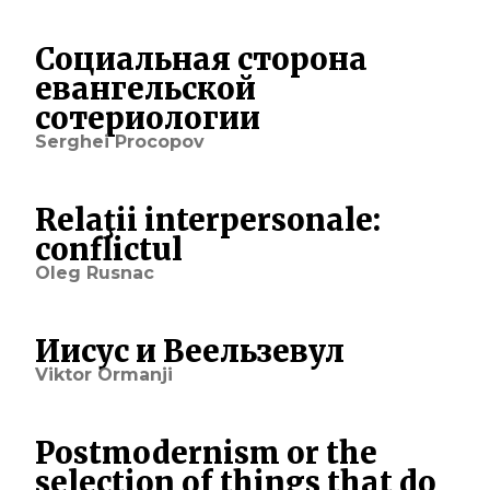
Социальная сторона
евангельской
сотериологии
Serghei Procopov
Relaţii interpersonale:
conflictul
Oleg Rusnac
Иисус и Веельзевул
Viktor Ormanji
Postmodernism or the
selection of things that do