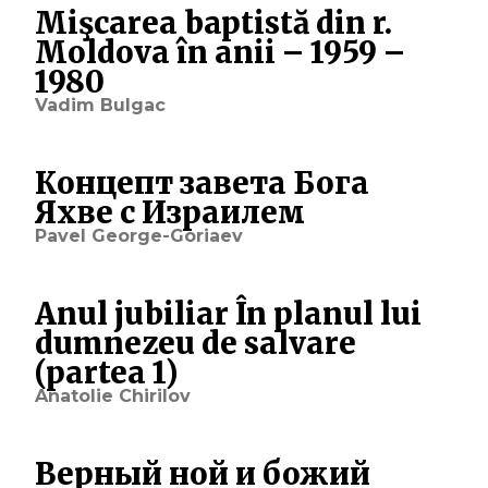
Mişcarea baptistă din r.
Moldova în anii – 1959 –
1980
Vadim Bulgac
Концепт завета Бога
Яхве с Израилем
Pavel George-Goriaev
Anul jubiliar În planul lui
dumnezeu de salvare
(partea 1)
Anatolie Chirilov
Верный ной и божий