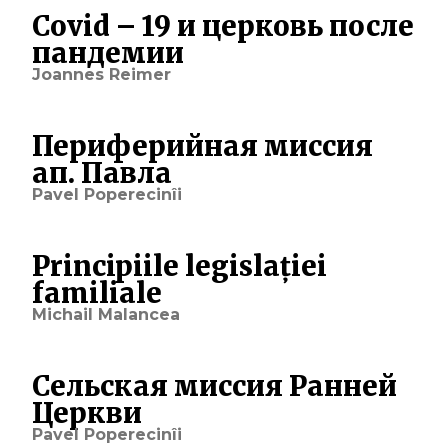
Covid – 19 и церковь после
пандемии
Joannes Reimer
Периферийная миссия
ап. Павла
Pavel Poperecinîi
Principiile legislației
familiale
Michail Malancea
Сельская миссия Ранней
Церкви
Pavel Poperecinîi