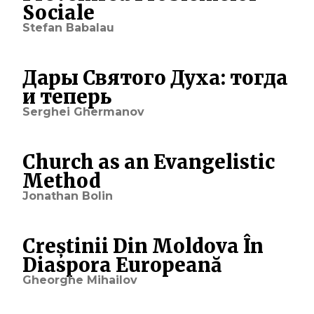
Sociale
Stefan Babalau
Дары Святого Духа: тогда
и теперь
Serghei Ghermanov
Church as an Evangelistic
Method
Jonathan Bolin
Creștinii Din Moldova În
Diaspora Europeană
Gheorghe Mihailov