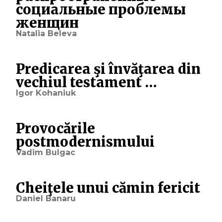
социальные проблемы
женщин
Natalia Beleva
Predicarea şi învăţarea din
vechiul testament …
Igor Kohaniuk
Provocările
postmodernismului
Vadim Bulgac
Cheiţele unui cămin fericit
Daniel Banaru