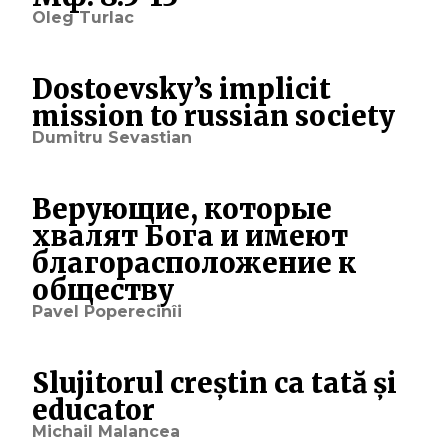
Oleg Turlac
Dostoevsky’s implicit
mission to russian society
Dumitru Sevastian
Верующие, которые
хвалят Бога и имеют
благорасположение к
обществу
Pavel Poperecinîi
Slujitorul creștin ca tată și
educator
Michail Malancea