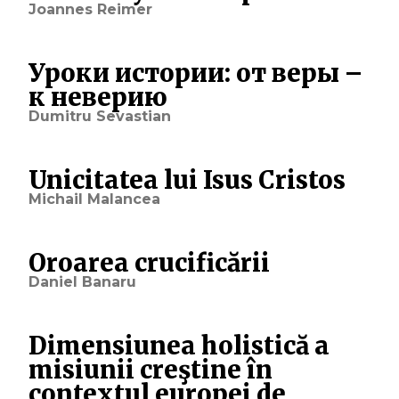
Joannes Reimer
Уроки истории: от веры –
к неверию
Dumitru Sevastian
Unicitatea lui Isus Cristos
Michail Malancea
Oroarea crucificării
Daniel Banaru
Dimensiunea holistică a
misiunii creştine în
contextul europei de