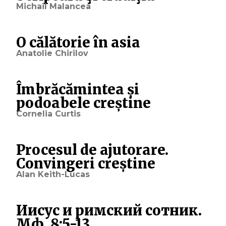
Michail Malancea
O călătorie în asia
Anatolie Chirilov
Îmbrăcămintea și
podoabele creștine
Cornelia Curtis
Procesul de ajutorare.
Convingeri creștine
Alan Keith-Lucas
Иисус и римский сотник.
Мф. 8:5-13