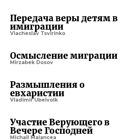
Передача веры детям в
имиграции
Viacheslav Tsvirinko
Осмысление миграции
Mirzabek Dosov
Размышления о
евхаристии
Vladimir Ubeivolk
Участие Верующего в
Вечере Господней
Michail Malancea