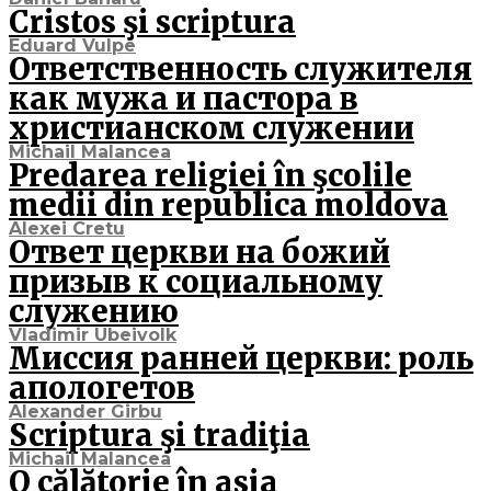
Cristos şi scriptura
Eduard Vulpe
Ответственность служителя
как мужа и пастора в
христианском служении
Michail Malancea
Predarea religiei în şcolile
medii din republica moldova
Alexei Cretu
Ответ церкви на божий
призыв к социальному
служению
Vladimir Ubeivolk
Миссия ранней церкви: роль
апологетов
Alexander Girbu
Scriptura şi tradiţia
Michail Malancea
O călătorie în asia