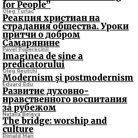
for People”
Oleg Turlac
Реакция христиан на
страдания общества. Уроки
притчи о добром
Cамарянине
Pavel Poperecinîi
Imaginea de sine a
predicatorului
Oleg Reutchi
Modernism şi postmodernism
Eduard Edu
Развитие духовно-
нравственного воспитания
за рубежом
Natalia Beleva
The bridge: worship and
culture
Ronald Man