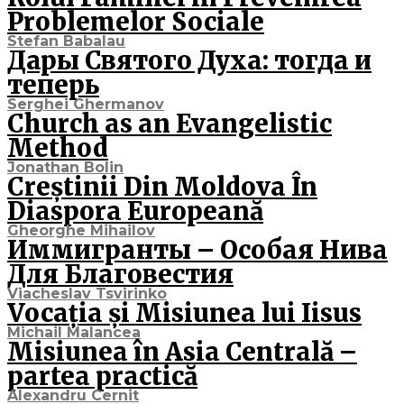
Problemelor Sociale
Stefan Babalau
Дары Святого Духа: тогда и
теперь
Serghei Ghermanov
Church as an Evangelistic
Method
Jonathan Bolin
Creștinii Din Moldova În
Diaspora Europeană
Gheorghe Mihailov
Иммигранты – Особая Нива
Для Благовестия
Viacheslav Tsvirinko
Vocația și Misiunea lui Iisus
Michail Malancea
Misiunea în Asia Centrală –
partea practică
Alexandru Cernit