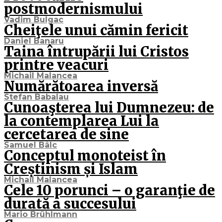
postmodernismului
Vadim Bulgac
Cheiţele unui cămin fericit
Daniel Banaru
Taina întrupării lui Cristos
printre veacuri
Michail Malancea
Numărătoarea inversă
Stefan Babalau
Cunoaşterea lui Dumnezeu: de
la contemplarea Lui la
cercetarea de sine
Samuel Bâlc
Conceptul monoteist în
Creștinism și Islam
Michail Malancea
Cele 10 porunci – o garanţie de
durată a succesului
Mario Brühlmann