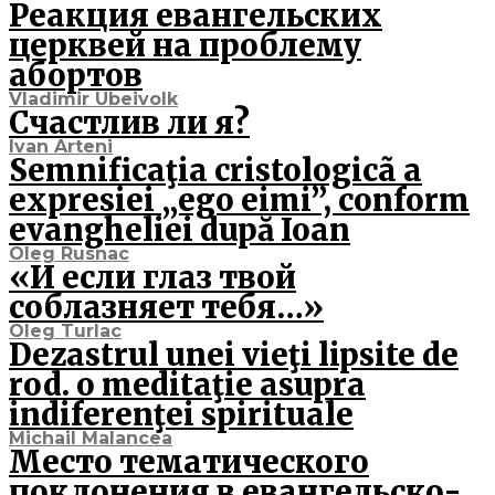
Реакция евангельских
церквей на проблему
абортов
Vladimir Ubeivolk
Счастлив ли я?
Ivan Arteni
Semnificaţia cristologicã a
expresiei „ego eimi”, conform
evangheliei după Ioan
Oleg Rusnac
«И если глаз твой
соблазняет тебя…»
Oleg Turlac
Dezastrul unei vieţi lipsite de
rod. o meditaţie asupra
indiferenţei spirituale
Michail Malancea
Место тематического
поклонения в евангельско-