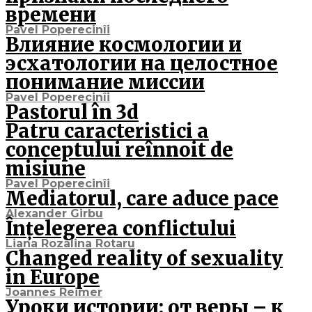
времени
Pavel Poperecinîi
Влияние космологии и
эсхатологии на целостное
понимание миссии
Pavel Poperecinîi
Pastorul în 3d
Patru caracteristici a
conceptului reînnoit de
misiune
Pavel Poperecinîi
Mediatorul, care aduce pace
Alexander Girbu
Înțelegerea conflictului
Liana Rozalina Rotaru
Changed reality of sexuality
in Europe
Joannes Reimer
Уроки истории: от веры – к