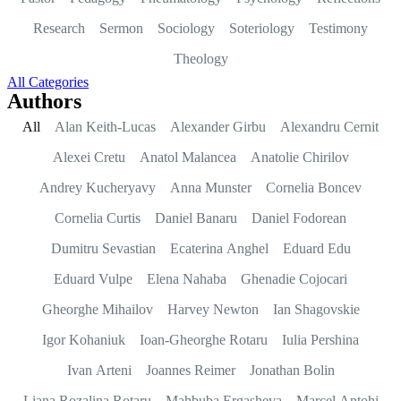
Research
Sermon
Sociology
Soteriology
Testimony
Theology
All Categories
Authors
All
Alan Keith-Lucas
Alexander Girbu
Alexandru Cernit
Alexei Cretu
Anatol Malancea
Anatolie Chirilov
Andrey Kucheryavy
Anna Munster
Cornelia Boncev
Cornelia Curtis
Daniel Banaru
Daniel Fodorean
Dumitru Sevastian
Ecaterina Anghel
Eduard Edu
Eduard Vulpe
Elena Nahaba
Ghenadie Cojocari
Gheorghe Mihailov
Harvey Newton
Ian Shagovskie
Igor Kohaniuk
Ioan-Gheorghe Rotaru
Iulia Pershina
Ivan Arteni
Joannes Reimer
Jonathan Bolin
Liana Rozalina Rotaru
Mahbuba Ergasheva
Marcel Antohi