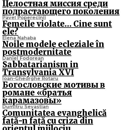
Целостная миссия среди
подрастающего поколения
Pavel Poperecinîi
Femeile violate… Cine sunt
ele?
Elena Nahaba
Noile modele ecleziale în
postmodernitate
Daniel Fodorean
Sabbatarianism in
Transylvania XVI
Ioan-Gheorghe Rotaru
Богословские мотивы в
романе «братья
карамазовы»
Dumitru Sevastian
Comunitatea evanghelică
față-n față cu criza din
orientul mijlociu