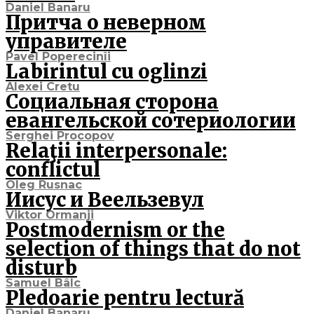
Daniel Banaru
Притча о неверном
управителе
Pavel Poperecinîi
Labirintul cu oglinzi
Alexei Cretu
Социальная сторона
евангельской сотериологии
Serghei Procopov
Relaţii interpersonale:
conflictul
Oleg Rusnac
Иисус и Веельзевул
Viktor Ormanji
Postmodernism or the
selection of things that do not
disturb
Samuel Bâlc
Pledoarie pentru lectură
Daniel Banaru