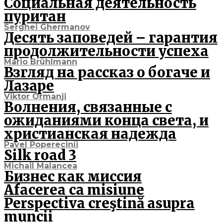
Социальная деятельность
пуритан
Serghei Ghermanov
Десять заповедей – гарантия
продолжительности успеха
Mario Brühlmann
Взгляд на рассказ о богаче и
Лазаре
Viktor Ormanji
Волнения, связанные с
ожиданиями конца света, и
христианская надежда
Pavel Poperecinîi
Silk road 3
Michail Malancea
Бизнес как миссия
Afacerea ca misiune
Perspectiva creştină asupra
muncii