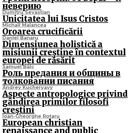
неверию
Dumitru Sevastian
Unicitatea lui Isus Cristos
Michail Malancea
Oroarea crucificării
Daniel Banaru
Dimensiunea holistică a
misiunii creştine în contextul
europei de răsărit
Samuel Bâlc
Роль предания и общины в
толковании писания
Andrey Kucheryavy
Aspecte antropologice privind
gândirea primilor filosofi
creştini
Ioan-Gheorghe Rotaru
European christian
renaissance and public