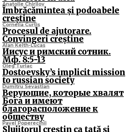
Anatolie Chirilov
Îmbrăcămintea și podoabele
creștine
Cornelia Curtis
Procesul de ajutorare.
Convingeri creștine
Alan Keith-Lucas
Иисус и римский сотник.
Мф. 8:5-13
Oleg Turlac
Dostoevsky’s implicit mission
to russian society
Dumitru Sevastian
Верующие, которые хвалят
Бога и имеют
благорасположение к
обществу
Pavel Poperecinîi
Slujitorul creștin ca tată și