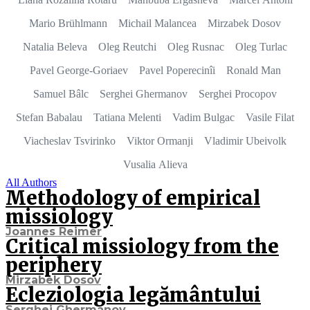
Mario Brühlmann
Michail Malancea
Mirzabek Dosov
Natalia Beleva
Oleg Reutchi
Oleg Rusnac
Oleg Turlac
Pavel George-Goriaev
Pavel Poperecinîi
Ronald Man
Samuel Bâlc
Serghei Ghermanov
Serghei Procopov
Stefan Babalau
Tatiana Melenti
Vadim Bulgac
Vasile Filat
Viacheslav Tsvirinko
Viktor Ormanji
Vladimir Ubeivolk
Vusalia Alieva
All Authors
Methodology of empirical
missiology
Joannes Reimer
Critical missiology from the
periphery
Mirzabek Dosov
Ecleziologia legământului
Serghei Ghermanov