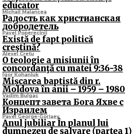
educator
Michail Malancea
Радость как христианская
добродетель
Pavel Poperecinîi
Există de fapt politică
creştină?
Alexei Cretu
O teologie a misiunii în
concordanţă cu matei 9:36-38
Igor Kohaniuk
Mişcarea baptistă din r.
Moldova în anii – 1959 – 1980
Vadim Bulgac
Концепт завета Бога Яхве с
Израилем
Pavel George-Goriaev
Anul jubiliar În planul lui
dumnezeu de salvare (partea 1)