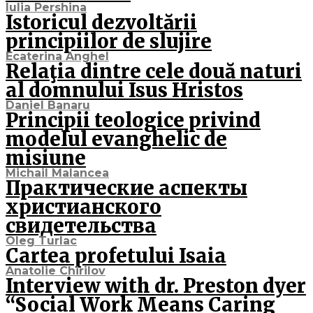
Iulia Pershina
Istoricul dezvoltării
principiilor de slujire
Ecaterina Anghel
Relaţia dintre cele două naturi
al domnului Isus Hristos
Daniel Banaru
Principii teologice privind
modelul evanghelic de
misiune
Michail Malancea
Практические аспекты
христианского
свидетельства
Oleg Turlac
Cartea profetului Isaia
Anatolie Chirilov
Interview with dr. Preston dyer
“Social Work Means Caring