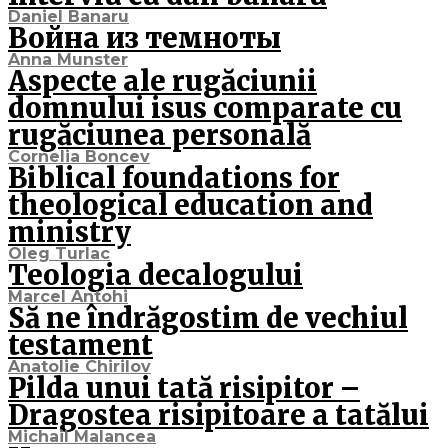
Daniel Banaru
Война из темноты
Anna Munster
Aspecte ale rugăciunii
domnului isus comparate cu
rugăciunea personală
Cornelia Boncev
Biblical foundations for
theological education and
ministry
Oleg Turlac
Teologia decalogului
Marcel Antohi
Să ne îndrăgostim de vechiul
testament
Anatolie Chirilov
Pilda unui tată risipitor –
Dragostea risipitoare a tatălui
Michail Malancea