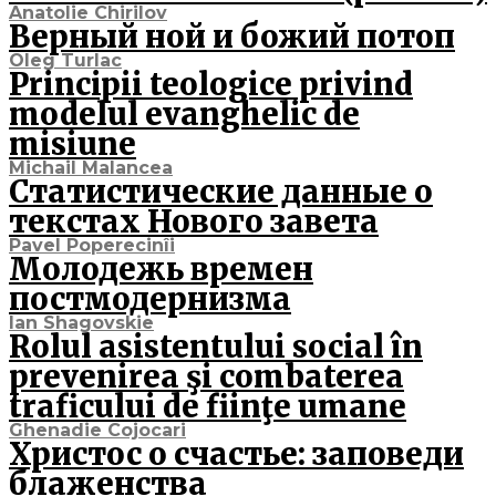
Anatolie Chirilov
Верный ной и божий потоп
Oleg Turlac
Principii teologice privind
modelul evanghelic de
misiune
Michail Malancea
Статистические данные о
текстах Нового завета
Pavel Poperecinîi
Молодежь времен
постмодернизма
Ian Shagovskie
Rolul asistentului social în
prevenirea şi combaterea
traficului de fiinţe umane
Ghenadie Cojocari
Христос о счастье: заповеди
блаженства