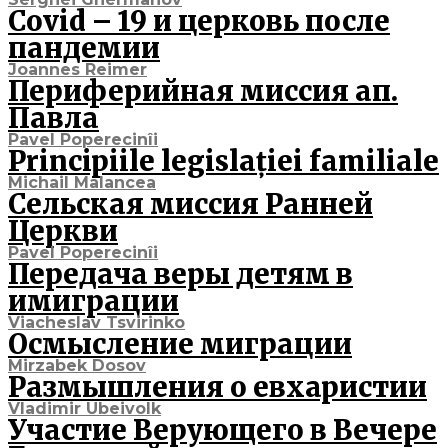
Covid – 19 и церковь после
пандемии
Joannes Reimer
Периферийная миссия ап.
Павла
Pavel Poperecinîi
Principiile legislației familiale
Michail Malancea
Сельская миссия Ранней
Церкви
Pavel Poperecinîi
Передача веры детям в
имиграции
Viacheslav Tsvirinko
Осмысление миграции
Mirzabek Dosov
Размышления о евхаристии
Vladimir Ubeivolk
Участие Верующего в Вечере