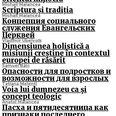
Michail Malancea
Scriptura și tradiția
Michail Malancea
Концепция социального
служения Евангельских
Церквей
Vladimir Ubeivolk
Dimensiunea holistică a
misiunii creștine în contextul
europei de răsărit
Samuel Bâlc
Опасности для подростков и
возможности для взрослых
Tatiana Melenti
Voia lui dumnezeu ca şi
concept teologic
Anatol Malancea
Пасха и пятидесятница как
признаки последнего