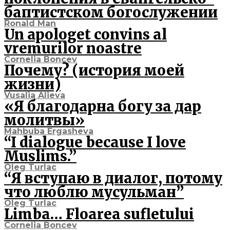
баптистском богослужении
Ronald Man
Un apologet convins al
vremurilor noastre
Cornelia Boncev
Почему? (история моей
жизни)
Vusalia Alieva
«Я благодарна богу за дар
молитвы»
Mahbuba Ergasheva
“I dialogue because I love
Muslims.”
Oleg Turlac
“Я вступаю в диалог, потому
что люблю мусульман”
Oleg Turlac
Limba… Floarea sufletului
Cornelia Boncev