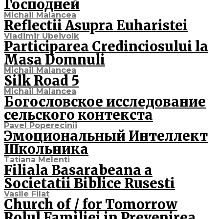
Господней
Michail Malancea
Reflectii Asupra Euharistei
Vladimir Ubeivolk
Participarea Credinciosului la
Masa Domnuli
Michail Malancea
Silk Road 5
Michail Malancea
Богословское исследование
сельского контекста
Pavel Poperecinîi
Эмоциональный Интеллект
Школьника
Tatiana Melenti
Filiala Basarabeana a
Societatii Biblice Rusesti
Vasile Filat
Church of / for Tomorrow
Rolul Familiei in Prevenirea