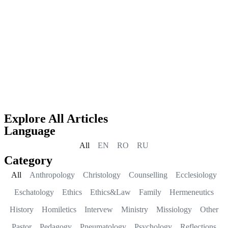
Explore All Articles
Language
All
EN
RO
RU
Category
All
Anthropology
Christology
Counselling
Ecclesiology
Eschatology
Ethics
Ethics&Law
Family
Hermeneutics
History
Homiletics
Intervew
Ministry
Missiology
Other
Pastor
Pedagogy
Pneumatology
Psychology
Reflections