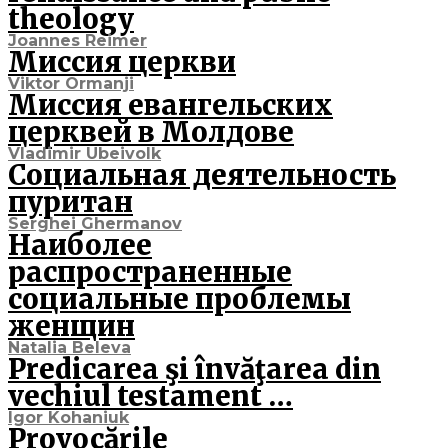
theology
Joannes Reimer
Миссия церкви
Viktor Ormanji
Миссия евангельских
церквей в Молдове
Vladimir Ubeivolk
Социальная деятельность
пуритан
Serghei Ghermanov
Наиболее
распространенные
социальные проблемы
женщин
Natalia Beleva
Predicarea şi învăţarea din
vechiul testament …
Igor Kohaniuk
Provocările