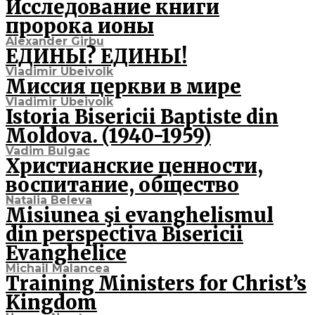
Исследование книги
пророка ионы
Alexander Girbu
ЕДИНЫ? ЕДИНЫ!
Vladimir Ubeivolk
Миссия церкви в мире
Vladimir Ubeivolk
Istoria Bisericii Baptiste din
Moldova. (1940-1959)
Vadim Bulgac
Христианские ценности,
воспитание, общество
Natalia Beleva
Misiunea şi evanghelismul
din perspectiva Bisericii
Evanghelice
Michail Malancea
Training Ministers for Christ’s
Kingdom