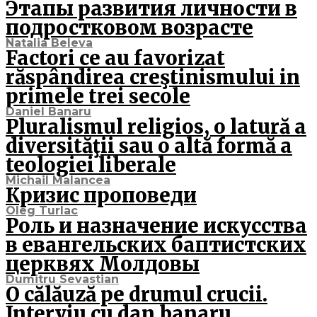
Этапы развития личности в
подростковом возрасте
Natalia Beleva
Factori ce au favorizat
răspândirea creştinismului in
primele trei secole
Daniel Banaru
Pluralismul religios, o latură a
diversităţii sau o altă formă a
teologiei liberale
Michail Malancea
Кризис проповеди
Oleg Turlac
Роль и назначение искусства
в евангельских баптистских
церквях Молдовы
Dumitru Sevastian
O călăuză pe drumul crucii.
Interviu cu dan banaru