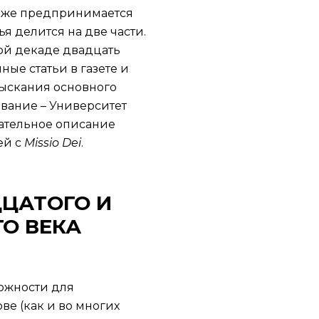
акже предпринимается
 делится на две части.
вой декаде двадцать
ые статьи в газете и
зыскания основного
звание – Университет
овательное описание
ей с
Missio
Dei
.
ДЦАТОГО И
О ВЕКА
ожности для
ве (как и во многих