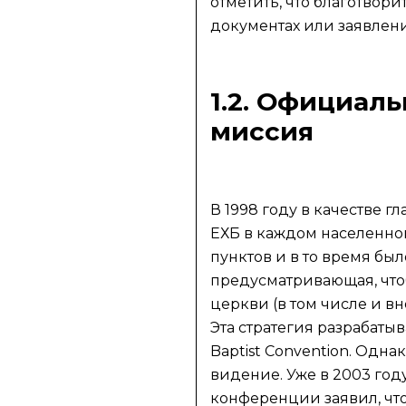
отметить, что благотвор
документах или заявлен
1.2. Официал
миссия
В 1998 году в качестве 
ЕХБ в каждом населенном
пунктов и в то время бы
предусматривающая, что
церкви (в том числе и вн
Эта стратегия разрабатыв
Baptist Convention. Одна
видение. Уже в 2003 го
конференции заявил, что