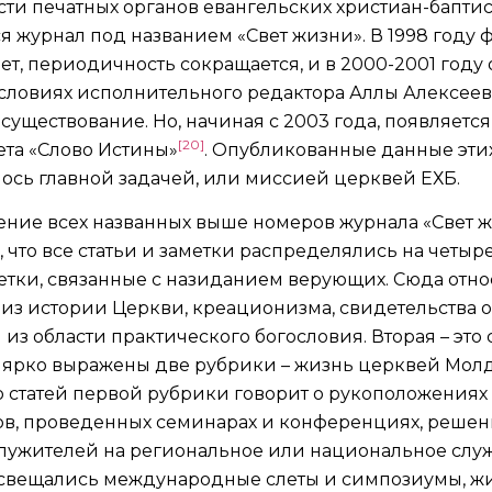
ти печатных органов евангельских христиан-баптис
лся журнал под названием «Свет жизни». В 1998 год
ет, периодичность сокращается, и в 2000-2001 году 
ловиях исполнительного редактора Аллы Алексеево
существование. Но, начиная с 2003 года, появляетс
[20]
ета «Слово Истины»
. Опубликованные данные эти
лось главной задачей, или миссией церквей ЕХБ.
ние всех названных выше номеров журнала «Свет ж
, что все статьи и заметки распределялись на четы
аметки, связанные с назиданием верующих. Сюда отно
 из истории Церкви, креационизма, свидетельства 
 из области практического богословия. Вторая – это 
 ярко выражены две рубрики – жизнь церквей Мол
 статей первой рубрики говорит о рукоположениях 
в, проведенных семинарах и конференциях, решени
служителей на региональное или национальное слу
освещались международные слеты и симпозиумы, ж