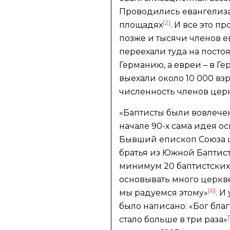
Проводились евангелизац
[2]
площадях
. И все это 
позже и тысячи членов 
переехали туда на посто
Германию, а евреи – в Г
выехали около 10 000 в
численность членов церкв
«Баптисты были вовлече
начале 90-х сама идея о
Бывший епископ Союза ц
братья из Южной Баптист
минимум 20 баптистских
основывать много церкве
[6]
мы радуемся этому»
. И
было написано: «Бог бл
[
стало больше в три раза»