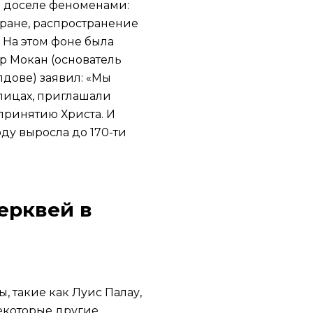
и доселе феноменами:
тране, распространение
 На этом фоне была
р Мокан (основатель
дове) заявил: «Мы
улицах, приглашали
принятию Христа. И
оду выросла до 170-ти
ерквей в
 такие как Луис Палау,
екоторые другие.