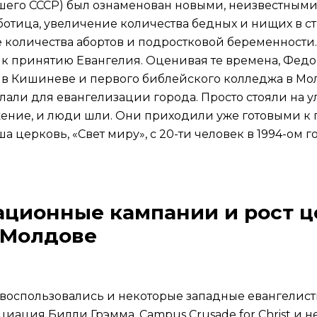
шего СССР) был ознаменован новыми, неизвестным
ботица, увеличение количества бедных и нищих в с
 количества абортов и подростковой беременности.
 к принятию Евангелия. Оценивая те времена, Федо
 в Кишиневе и первого библейского колледжа в Мол
лали для евангелизации города. Просто стояли на 
жение, и люди шли. Они приходили уже готовыми к 
а церковь, «Свет миру», с 20-ти человек в 1994-ом г
зационные кампании и рост ц
 Молдове
оспользовались и некоторые западные евангелисты,
иация Билли Грэмма, Campus Crusade for Christ и н