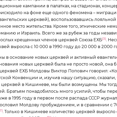
ионные кампании в палатках, на стадионах, концерт
происходило на фоне еще одного феномена – миграци
евангельских церквей), воспользовавшись лояльной
янное место жительства. Кроме того, этнические не
ерманию и Израиль. Всего же за рубеж за годы неза
[3]
зрослых крещенных членов церквей Союза ЕХБ
. Нес
ей выросла с 10 000 в 1990 году до 20 000 в 2000 г
ны в основание новых церквей и активный евангел
снования новых церквей была не просто новой, она
ерквей ЕХБ Молдовы Виктор Попович говорил: «Ко
ской Конвенции и, изучив нашу ситуацию, сказали, 
 церквей в Кишиневе, мы были возмущены. Мы тогд
й. Братьям понадобилось много усилий, чтобы пере
 уже в 1995 году в первом после распада СССР журна
агословил Молдову пробуждением, и в сравнении с 
7]
. Только в Кишиневе количество церквей выросло с