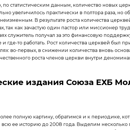
о, по статистическим данным, количество новых цер
льно увеличилось практически в полтора раза, но 
 неизменным. В результате роста количества церкв
, так как зачастую один пастор или миссионер труди
учаях служитель получал за это финансовую поддержк
 и где-то работать. Рост количества церквей был пр
елях: во-первых, в снижении количества вновь основ
ичественного роста членов церкви внутри деномина
ческие издания Союза ЕХБ М
более полную картину, обратимся и к периодике, ко
 всю ее историю до 2008 года. Выделим несколько