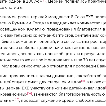
[8]
цати одной в 2007-ом
. Церкви появились практич
е столицы.
 феномен роста церквей молдавский Союз ЕХБ пере
астью Румынии. Тогда за двадцать лет количество ц
, посвященном 10-летию празднования благовестия в 
ас, евангельских христиан-баптистов, считали жалко
были временами гонений, и в связи с этим рост цер
ительная свобода, церкви начинают активно вовлек
льность, основывать новые общины, и в результат
ктически то же самое Молдова испытала 70 лет спус
д Молдовы относительно открыт для проповеди Еван
ие проявлялись в таком движении, как забота об от
[11]
,
 действует приют для старушек и вдов
а также с
годы церкви ЕХБ участвуют в жизни детей-инвалидов
[14]
ркозависимых
, занимаются благотворительностью
[16]
больным
, проводят служение среди слабослышащ