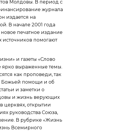
тов Молдовы. В период с
у финансирование журнала
он издается на
й. В начале 2001 года
я новое печатное издание
х источников помогают
изни» и газеты «Слово
ре ярко выраженные темы.
сятся как проповеди, так
о Божьей помощи и об
статьи и заметки о
довы и жизнь верующих
в церквях, открытии
ях руководства Союза,
жение. В рубрике «Жизнь
изнь Всемирного