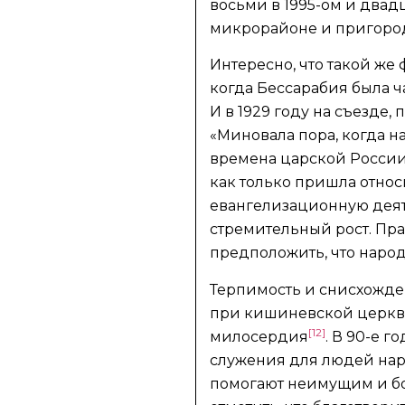
восьми в 1995-ом и двад
микрорайоне и пригород
Интересно, что такой же
когда Бессарабия была ч
И в 1929 году на съезде
«Миновала пора, когда н
времена царской России 
как только пришла относ
евангелизационную деяте
стремительный рост. Пра
предположить, что наро
Терпимость и снисхожден
при кишиневской церкви
[12]
милосердия
. В 90-е 
служения для людей на
помогают неимущим и 