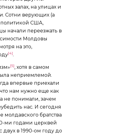
ных залах, на улицах и
и. Сотни верующих (а
 политикой США,
мцы начали переезжать в
висимости Молдовы
мотря на это,
[4]
оду
.
[5]
изм»
, хотя в самом
 была неприемлемой.
гда впервые приехали
что нам нужно еще как
а не понимали, зачем
убедить нас. И сегодня
ле молдавского братства
70-ми годами церквей
 двух в 1990-ом году до