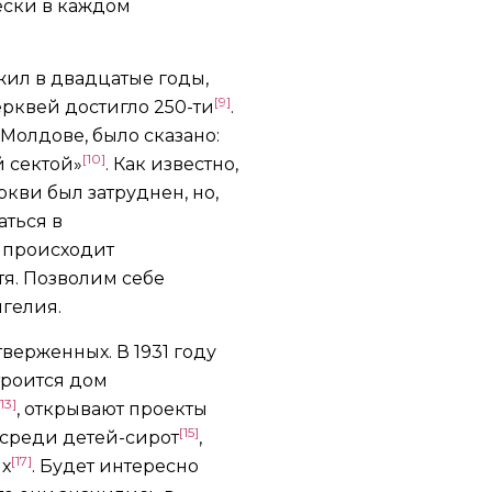
ески в каждом
жил в двадцатые годы,
[9]
ерквей достигло 250-ти
.
Молдове, было сказано:
[10]
й сектой»
. Как известно,
кви был затруднен, но,
аться в
е происходит
тя. Позволим себе
гелия.
верженных. В 1931 году
троится дом
[13]
, открывают проекты
[15]
 среди детей-сирот
,
[17]
их
. Будет интересно