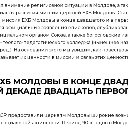
тся внимание религиозной ситуации в Молдове, а т
анты развития миссии церквей ЕХБ Молдовы. Статья
я миссия ЕХБ Молдовы в конце двадцатого и в пер
ся официальные заявления епископов, опубликованн
ициальном органом Союза, а также богословские и
 – теолого-педагогического колледжа (нынешнее на
 ред.). На основании этого мы увидим, как повеств
зывает их ценности в миссии и связь этих ценност
ЕХБ МОЛДОВЫ В КОНЦЕ ДВА
Й ДЕКАДЕ ДВАДЦАТЬ ПЕРВОГ
СССР предоставили церквям Молдовы широкие возм
я социальной активности. Период 90-х годов в Молдо