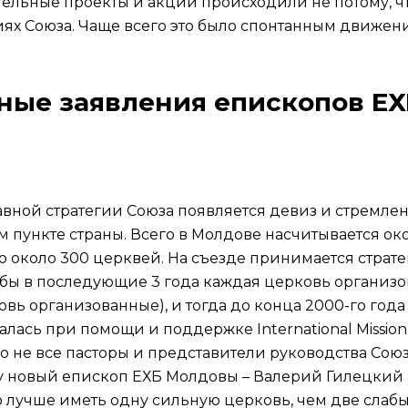
ительные проекты и акции происходили не потому, ч
иях Союза. Чаще всего это было спонтанным движен
ьные заявления епископов Е
главной стратегии Союза появляется девиз и стремл
 пункте страны. Всего в Молдове насчитывается ок
ло около 300 церквей. На съезде принимается страте
бы в последующие 3 года каждая церковь организо
овь организованные), и тогда до конца 2000-го года
алась при помощи и поддержке International Mission 
ко не все пасторы и представители руководства Сою
ду новый епископ ЕХБ Молдовы – Валерий Гилецкий 
 лучше иметь одну сильную церковь, чем две слаб