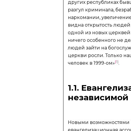
других республиках быв
разгул криминала, безра
наркомании, увеличение
видна открытость людей
одной из новых церквей
ничего особенного не де
людей зайти на богослу
церкви росли. Только наш
[1]
человек в 1999-ом»
.
1.1. Евангели
независимой
Новыми возможностями в
евангелизационная ассоц