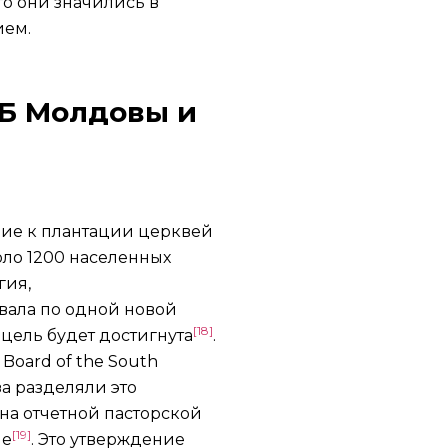
то они значились в
ием.
ХБ Молдовы и
ение к плантации церквей
оло 1200 населенных
гия,
вала по одной новой
[18]
 цель будет достигнута
.
Board of the South
за разделяли это
на отчетной пасторской
[19]
ые
. Это утверждение