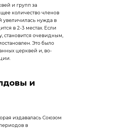
квей и групп за
общее количество членов
ей увеличилась нужда в
тся в 2-3 местах. Если
у, становится очевидным,
иостановлен. Это было
анных церквей и, во-
ции.
олдовы и
торая издавалась Союзом
 периодов в