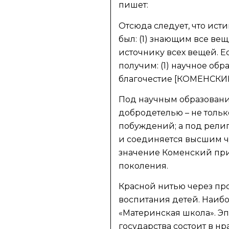
пишет:
Отсюда следует, что ист
был: (1) знающим все вещ
источнику всех вещей. Е
получим: (1) научное обр
благочестие [КОМЕНСКИЙ
Под научным образование
добродетелью – не толь
побуждений; а под религ
и соединяется высшим чув
значение Коменский пр
поколения.
Красной нитью через пр
воспитания детей. Наибо
«Материнская школа». Эп
государства состоит в н