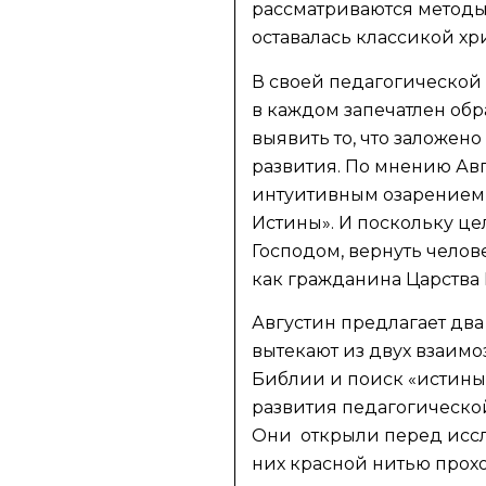
рассматриваются методы 
оставалась классикой хр
В своей педагогической 
в каждом запечатлен обр
выявить то, что заложен
развития. По мнению Авгу
интуитивным озарением н
Истины». И поскольку це
Господом, вернуть челов
как гражданина Царства
Августин предлагает дв
вытекают из двух взаим
Библии и поиск «истины
развития педагогической
Они открыли перед иссл
них красной нитью прохо