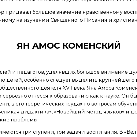
тер придавал большое значение нравственному вос
анному на изучении Священного Писания и христиан
ЯН АМОС КОМЕНСКИЙ
лей и педагогов, уделявших большое внимание ду
ю детей, особенно следует выделить крупнейшего п
щественного деятеля XVII века Яна Амоса Коменского
 серьёзно отнёсся к образованию как к науке. Он 
ни, в его теоретических трудах по вопросам обуче
Великая дидактика», «Новейший метод языков» и др
кие проблемы.
меются три ступени, три задачи воспитания. В «Ве