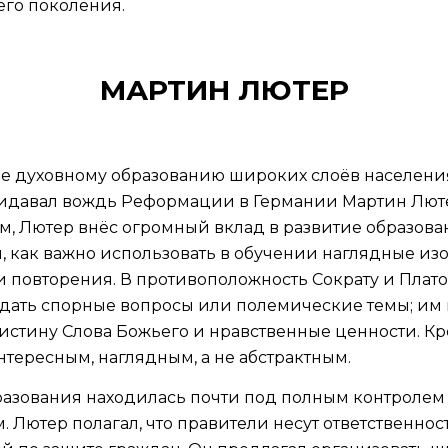
го поколения.
МАРТИН ЛЮТЕР
е духовному образованию широких слоёв населени
давал вождь Реформации в Германии Мартин Лютер 
, Лютер внёс огромный вклад в развитие образован
л, как важно использовать в обучении наглядные и
 повторения. В противоположность Сократу и Платону
ждать спорные вопросы или полемические темы; им
 истину Слова Божьего и нравственные ценности. Кр
тересным, наглядным, а не абстрактным.
разования находилась почти под полным контролем 
 Лютер полагал, что правители несут ответственнос