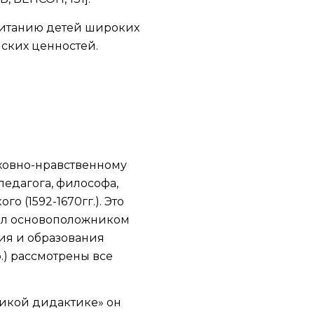
питанию детей широких
ских ценностей.
ховно-нравственному
едагога, философа,
 (1592-1670гг.). Это
был основоположником
ния и образования
.) рассмотрены все
ликой дидактике» он