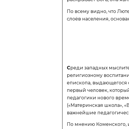
По всему видно, что Лю
слоёв населения, основ
С
реди западных мыслите
религиозному воспитани
епископа, выдающегося об
первый человек, который
педагогики нового време
(«Материнская школа», «
важнейшие педагогичес
По мнению Коменского, и