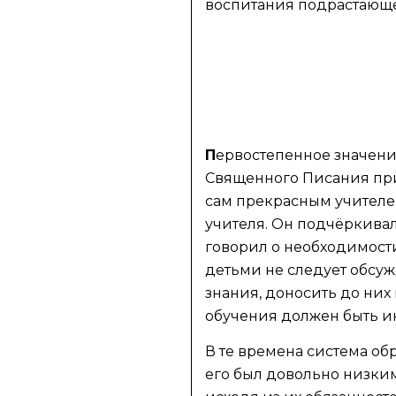
воспитания подрастающе
П
ервостепенное значени
Священного Писания при
сам прекрасным учителем
учителя. Он подчёркива
говорил о необходимости
детьми не следует обсу
знания, доносить до них
обучения должен быть ин
В те времена система об
его был довольно низким.