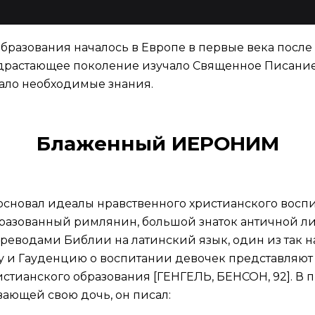
бразования началось в Европе в первые века после 
драстающее поколение изучало Священное Писание
чало необходимые знания.
Блаженный ИЕРОНИМ
босновал идеалы нравственного христианского восп
образованный римлянин, большой знаток античной ли
ереводами Библии на латинский язык, один из так 
ту и Гауденцию о воспитании девочек представляют
стианского образования [ГЕНГЕЛЬ, БЕНСОН, 92]. В 
ающей свою дочь, он писал: