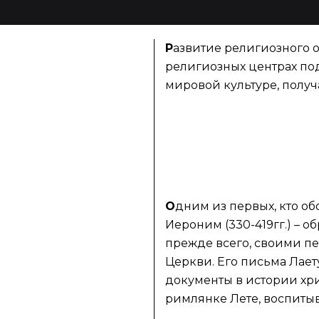
Р
азвитие религиозного о
религиозных центрах по
мировой культуре, полу
О
дним из первых, кто о
Иероним (330-419гг.) – 
прежде всего, своими п
Церкви. Его письма Лае
документы в истории хри
римлянке Лете, воспитыв