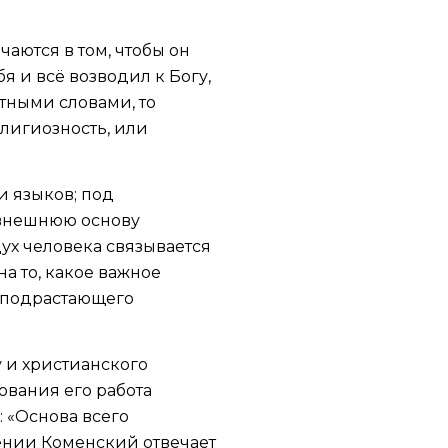
аются в том, чтобы он
бя и всё возводил к Богу,
тными словами, то
елигиозность, или
и языков; под
 внешнюю основу
ух человека связывается
а то, какое важное
 подрастающего
 и христианского
ования его работа
 «Основа всего
нении Коменский отвечает