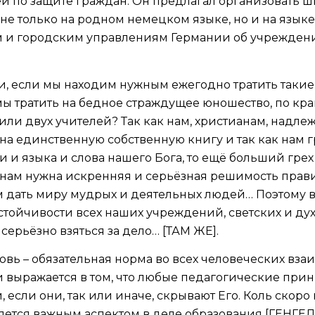
ей по защите граждан. Он предлагал организовать шк
не только на родном немецком языке, но и на языке
 и городским управлениям Германии об учреждении 
, если мы находим нужным ежегодно тратить такие
мы тратить на бедное страждущее юношество, по кра
или двух учителей? Так как нам, христианам, надлеж
а единственную собственную книгу и так как нам г
 и языка и слова нашего Бога, то ещё больший грех
о нам нужна искренняя и серьёзная решимость прав
м дать миру мудрых и деятельных людей… Поэтому 
стойчивости всех наших учреждений, светских и духо
 серьёзно взяться за дело… [ТАМ ЖЕ].
овь – обязательная норма во всех человеческих вза
и выражается в том, что любые педагогические при
, если они, так или иначе, скрывают Его. Коль скор
ляется важным аспектом в деле образования [ГЕНГЕЛЬ