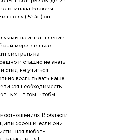
олы, в которых бы дети с
 оригинала. В своём
школ» (1524г.) он
 суммы на изготовление
йней мере, столько,
ит смотреть на
решно и стыдно не знать
 и стыд не учиться
ильно воспитывать наше
великая необходимость…
вных, – в том, чтобы
имоотношениях. В области
нципы хороши, если они
о истинная любовь
, БЕНСОН, 131].