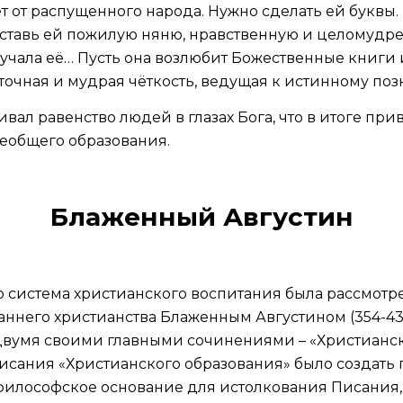
т от распущенного народа. Нужно сделать ей буквы.
ставь ей пожилую няню, нравственную и целомудре
чала её… Пусть она возлюбит Божественные книги и
а точная и мудрая чёткость, ведущая к истинному 
ал равенство людей в глазах Бога, что в итоге при
еобщего образования.
Блаженный Августин
ко система христианского воспитания была рассмо
ннего христианства Блаженным Августином (354-430г
 двумя своими главными сочинениями – «Христианс
сания «Христианского образования» было создать п
философское основание для истолкования Писания, 