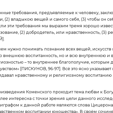
инные требования, предъявляемые к человеку, заключ
и, (2) владыкою вещей и самого себя, (3) чтобы он се
сли эти требования мы выразим тремя хорошо извес
азование, (2) добродетель, или нравственность, (3) р
].
м нужно понимать познание всех вещей, искусств 
ко внешнюю воспитанность, но и всю внутреннюю и
иозностью – то внутреннее благополучие, которым д
ством» [ПИСКУНОВ, 96-97]. Всё это ясно указывает н
идавал нравственному и религиозному воспитанию
оизведения Коменского проходит тема любви к Богу
лее интересна с точки зрения цели данного исслед
играфом к данной работе являются слова Цицерона:
равственном воспитании юношества». В своём сочи