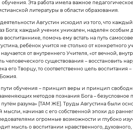
обучения. Эта работа имела важное педагогическое
истианской литературы в области образования.
деятельности Августин исходил из того, что каждый 
аз Бога; каждый ученик уникален, наделён особым д
о в воспитаннике, помочь ему встать на путь самосо
стина, ребёнок учится не столько от конкретного у
аучается от внутреннего Учителя, «от вечной, вну
ль человеческого существования – восстановить на
ека его Творцу, то соответственно цель воспитания 
 Божия.
а пути обучения – принцип веры и принцип свободн
озаменяющих методов познания Бога – безусловное 
 путём разума» [ТАМ ЖЕ]. Труды Августина были о
 мысли, начиная с его собственной эпохи до раннего
едователями огромные возможности и глубоко изуч
дит мысль о воспитании нравственного, духовного, 