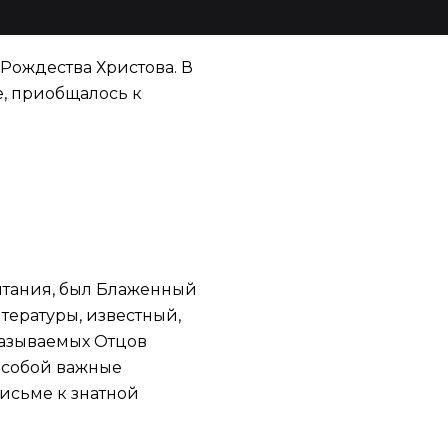
Рождества Христова. В
, приобщалось к
итания, был Блаженный
тературы, известный,
называемых Отцов
 собой важные
письме к знатной