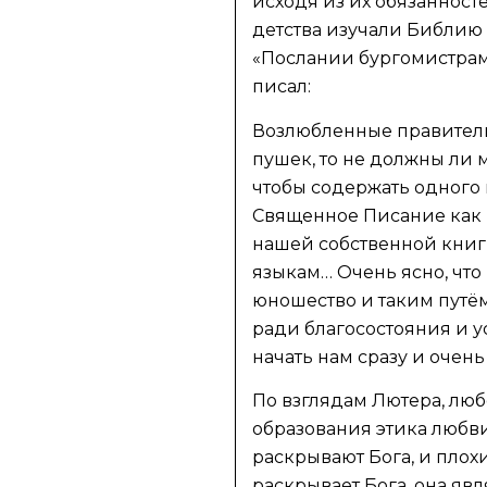
исходя из их обязанност
детства изучали Библию 
«Послании бургомистрам
писал:
Возлюбленные правители
пушек, то не должны ли 
чтобы содержать одного 
Священное Писание как н
нашей собственной книги
языкам… Очень ясно, чт
юношество и таким путё
ради благосостояния и у
начать нам сразу и очень
По взглядам Лютера, люб
образования этика любв
раскрывают Бога, и плохи
раскрывает Бога, она яв