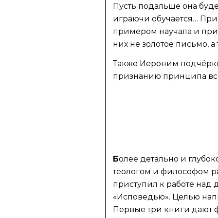
Пусть подальше она буде
играючи обучается… При
примером научала и приу
них не золотое письмо, 
Также Иероним подчёркив
признанию принципа вс
Б
олее детально и глубо
теологом и философом ра
приступил к работе над
«Исповедью». Целью напи
Первые три книги дают 